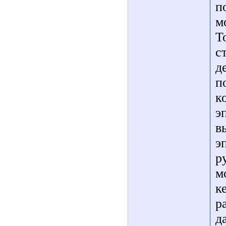
п
м
Т
с
д
п
к
э
в
э
р
м
к
р
д