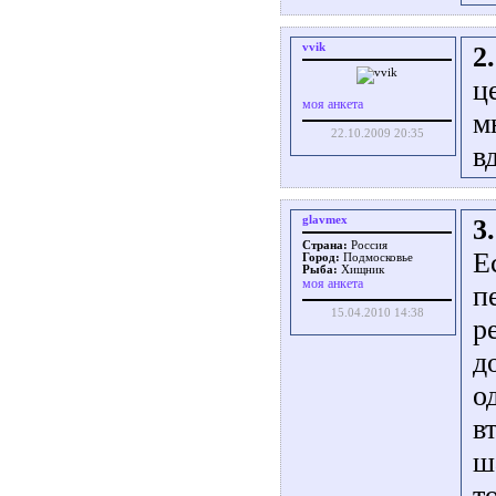
vvik
2.
ц
моя анкета
м
22.10.2009 20:35
в
glavmex
3.
Страна:
Россия
Е
Город:
Подмосковье
Рыба:
Хищник
моя анкета
п
15.04.2010 14:38
р
д
о
в
ш
т