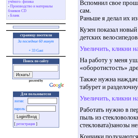
Вспомнил свое прошл
учёного- физика
-
Производство и материалы
сам.
бланков CD
-
Бланк
Раньше я делал их из 
Кузен показал новый
страницу посетили
детских велосипедов
За последние 60 минут
Увеличить, кликни н
+ 33 Gast
На работу у меня уш
Поиск по сайту
«оборотистость» дре
Также нужна наждачк
powered by
табурет и разделочн
Для пользователя
Увеличить, кликни н
логин:
Работать нужно в пе
пароль:
пыль из стекловолокн
стекловата)занозы н
[
регистрация
]
Кончики получаются 