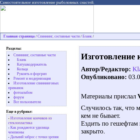
Самостоятельное изготовление рыболовных снастей.
Главная страница
Спиннинг, составные части
Бланк
/
/
/
Разделы:
Изготовление 
Спиннинг, составные части
Бланк
Катушкодержатель
Автор/Редактор:
Kl
Кольца
Рукоять и форгрип
Опубликовано:
03.
Ремонт и модернизация
Изготовление спиннинговых
приманок
фотоальбом
Материалы прислал
форум
Все пользователи
Случилось так, что 
Еще в рубрике:
кем не бывает.
-
Изготовление кончиков из
Ездить по гешефтам и
стеклопластика
-
Как рождаются удилища
закрыто.
чемпионы
-
Дальний заброс с точки зрения