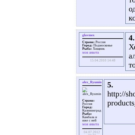
о
к
glavmex
4.
Страна:
Россия
Х
Город:
Подмосковье
Рыба:
Хищник
моя анкета
а
15.04.2010 14:48
т
alex_Ryumin
5.
http://s
product
Страна:
Россия
Город:
Калининград
Рыба:
Камбала и
иже с ней
моя анкета
04.07.2012