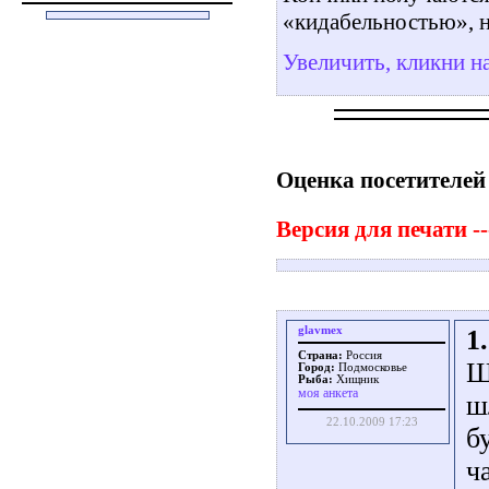
«кидабельностью», н
Увеличить, кликни н
Оценка посетителей
Версия для печати --
glavmex
1.
Страна:
Россия
Ш
Город:
Подмосковье
Рыба:
Хищник
моя анкета
ш
22.10.2009 17:23
б
ч