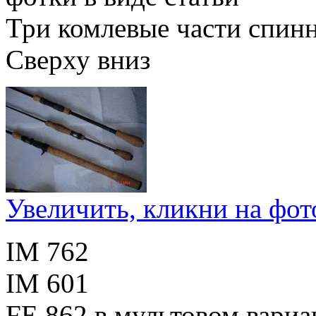
Три комлевые части спинн
Сверху вниз
Увеличить, кликни на фот
IM 762
IM 601
FE 862 в мультовом вариа