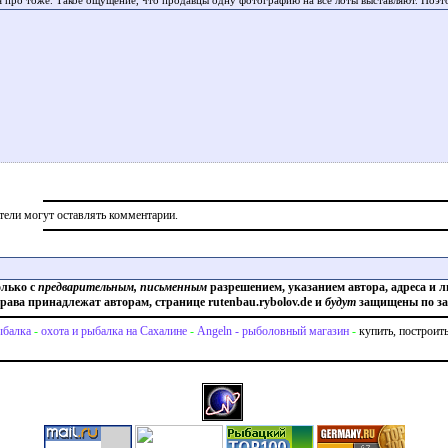
я про тоже. Такое ощущение, что продавцы одну фотографию на все лоты выставляют. Поэт
тели могут оставлять комментарии.
олько с
предварительным, письменным
разрешением, указанием автора, адреса и л
права принадлежат авторам, странице rutenbau.rybolov.de и
будут
защищены по за
балка
-
охота и рыбалка на Сахалине
-
Angeln - рыболовный магазин
-
купить, построит