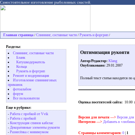
Самостоятельное изготовление рыболовных снастей.
Главная страница
Спиннинг, составные части
Рукоять и форгрип
/
/
/
Разделы:
Оптимизация рукояти
Спиннинг, составные части
Бланк
Автор/Редактор:
Klang
Катушкодержатель
Опубликовано:
29.01.2007
Кольца
Рукоять и форгрип
Ремонт и модернизация
Полный текст статьи находится по 
Изготовление спиннинговых
приманок
фотоальбом
форум
Все пользователи
Оценка посетителей сайта:
10.00
Еще в рубрике:
-
Работа с пробкой от Vvik
Версия для печати --->
Версия для
-
Работа с пробкой
Интересно --->
Добавить в «любимы
-
Конструкция спинов кабелас
-
Декоративные элементы рукояти
-
Разнесёнка с минимумом
Страницы комментариев:
0
|
1