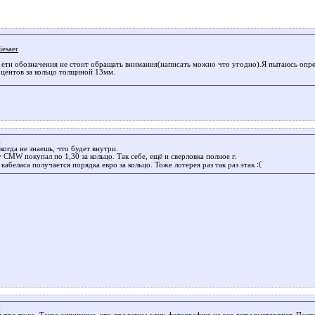
iesaer
 ети обозначения не стоит обращать внимания(написать можно что угодно).Я пытаюсь опред
 центов за кольцо толщиной 13мм.
.
когда не знаешь, что будет внутри.
у CMW покупал по 1,30 за кольцо. Так себе, ещё и сверловка полное г.
 кабеласа получается порядка евро за кольцо. Тоже лотерея раз так раз этак
.