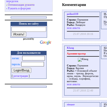
переделок
Комментарии
-
Оптимизация рукояти
-
Рукоять и форгрип
polizei110
11.
@r
Страна:
Германия
На
Город:
Лейпциг
Поиск по сайту
75
Рыба:
Хищную
моя анкета
25.07.2010 20:16
powered by
Klang
12
Ни
Для пользователя
Я 
Администратор
От
логин:
пароль:
Страна:
Германия
Город:
Берлин
Рыба:
• Основной объект
ловли – треска, форель,
[
регистрация
]
щука, окунь. Эпизодически
– селёдка, хорнфиш,
виттлинг.
моя анкета
25.07.2010 22:40
riesaer
13