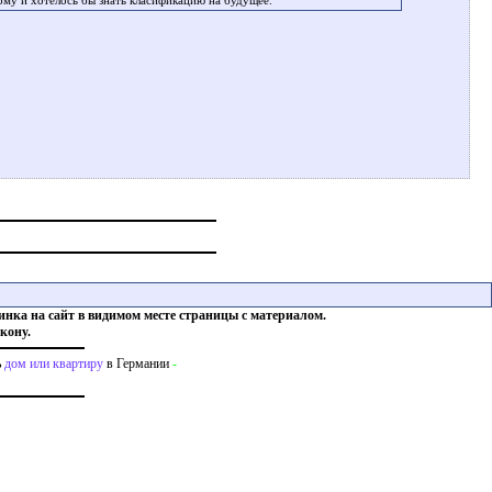
ому и хотелось бы знать класификацию на будущее.
инка на сайт в видимом месте страницы с материалом.
кону.
ь
дом или квартиру
в Германии
-