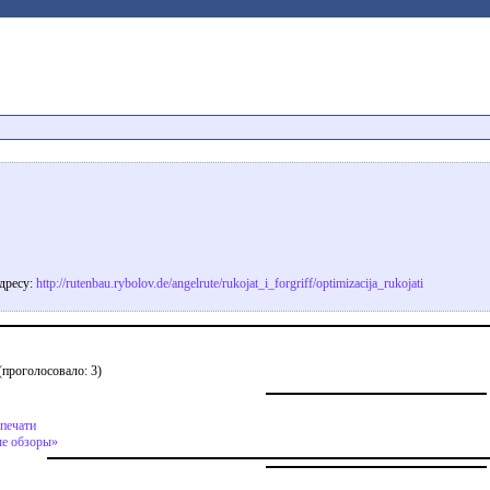
адресу:
http://rutenbau.rybolov.de/angelrute/rukojat_i_forgriff/optimizacija_rukojati
(проголосовало: 3)
 печати
е обзоры»