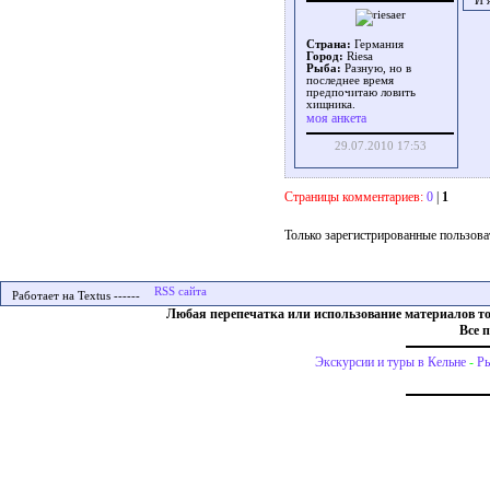
И 
Страна:
Германия
Город:
Riesa
Рыба:
Разную, но в
последнее время
предпочитаю ловить
хищника.
моя анкета
29.07.2010 17:53
Страницы комментариев:
0
|
1
Только зарегистрированные пользова
Работает на Textus ------
Любая перепечатка или использование материалов т
Все 
Экскурсии и туры в Кельне
-
Ры