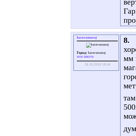
вер
Гар
про
karavansaraj
8.
хор
Город:
karavansaraj
мм 
моя анкета
26.10.2010 18:34
маг
гор
мет
там
500
мож
дум