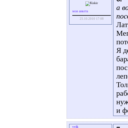
а в
моя анкета
пос
25.10.2010 17:08
Лат
Меп
пот
Я д
бар
пос
леп
Тол
раб
нуж
и ф
vvik