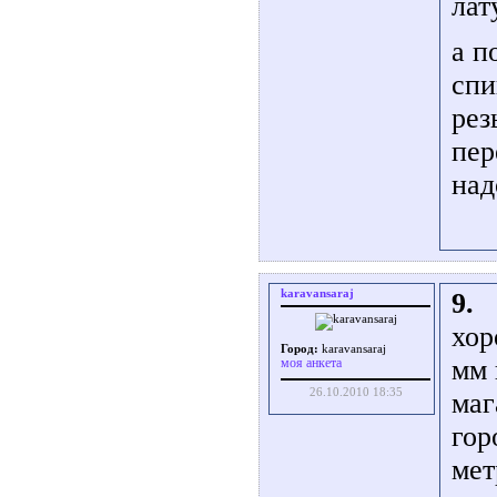
лат
а п
спи
рез
пер
над
karavansaraj
9.
хор
Город:
karavansaraj
мм 
моя анкета
26.10.2010 18:35
маг
гор
мет