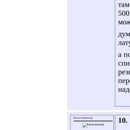
там
500
мож
дум
лат
а п
спи
рез
пер
над
karavansaraj
10.