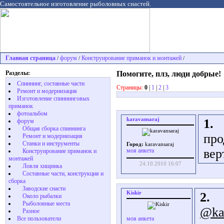
Самостоятельное изготовление рыболовных снастей.
Главная страница
форум
Конструирование приманок и монтажей
/
/
/
Разделы:
Помогите, плз, люди добрые!
Спиннинг, составные части
Страницы:
0
|
1
|
2
|
3
Ремонт и модернизация
Изготовление спиннинговых
приманок
фотоальбом
karavansaraj
1.
форум
Общая сборка спиннинга
про
Ремонт и модернизация
Станки и инструменты
Город:
karavansaraj
вер
моя анкета
Конструирование приманок и
монтажей
24.10.2010 16:07
Ловля хищника
Cоставные части, конструкция и
сборка
Заводские снасти
Kiskir
2.
Около рыбалки
Рыболовные места
@ka
Разное
Все пользователи
моя анкета