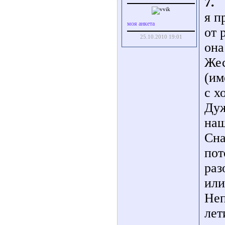
7.
я п
моя анкета
от 
25.10.2010 19:01
она
Жес
(им
с х
Дуж
наш
Сна
пот
раз
или
Неп
лет