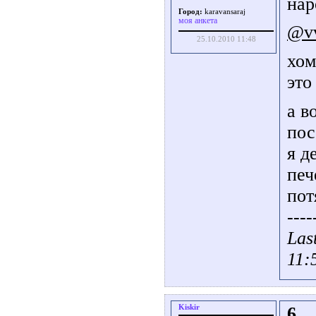
нар
Город:
karavansaraj
моя анкета
@v
25.10.2010 11:48
хом
это
а в
пос
я д
печ
пот
----
Las
11:
Kiskir
6.