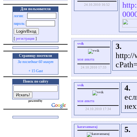
http
24.10.2010 16:52
Для пользователя
000
логин:
пароль:
[
регистрация
]
vvik
3.
http:/
Страницу посетили
моя анкета
За последние 60 минут
cPath
24.10.2010 17:33
+ 15 Gast
Поиск по сайту
vvik
4.
есл
моя анкета
powered by
нех
24.10.2010 17:34
karavansaraj
5.