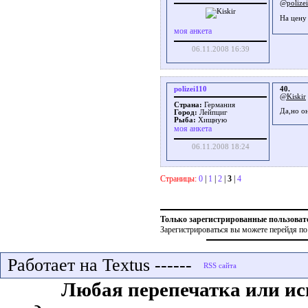
@polize
На цену
моя анкета
06.11.2008 16:39
polizei110
40.
@Kiskir
Страна:
Германия
Да,но он
Город:
Лейпциг
Рыба:
Хищную
моя анкета
06.11.2008 18:24
Страницы:
0
|
1
|
2
|
3
|
4
Только зарегистрированные пользоват
Зарегистрироваться вы можете перейдя по
Работает на Textus ------
Любая перепечатка или ис