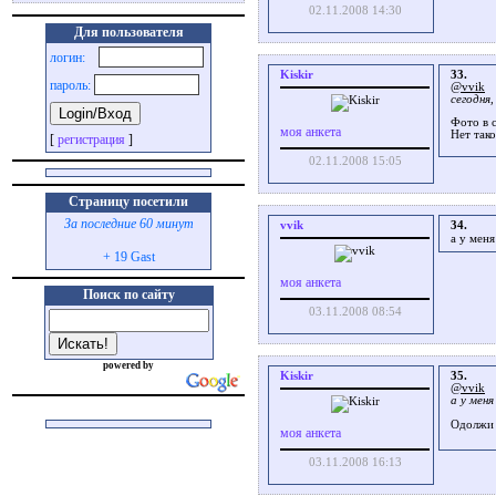
02.11.2008 14:30
Для пользователя
логин:
Kiskir
33.
пароль:
@vvik
сегодня
Фото в 
моя анкета
Нет тако
[
регистрация
]
02.11.2008 15:05
Страницу посетили
За последние 60 минут
vvik
34.
а у мен
+ 19 Gast
моя анкета
Поиск по сайту
03.11.2008 08:54
powered by
Kiskir
35.
@vvik
а у мен
Одолжи 
моя анкета
03.11.2008 16:13