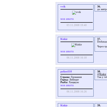
vvik
36.
да завт
моя анкета
03.11.2008 19:40
Kiskir
37.
Drehmas
Через т
моя анкета
06.11.2008 16:18
polizei110
38.
@Kiskir
Так у те
Страна:
Германия
Город:
Лейпциг
Рыба:
Хищную
моя анкета
06.11.2008 16:26
Kiskir
39.