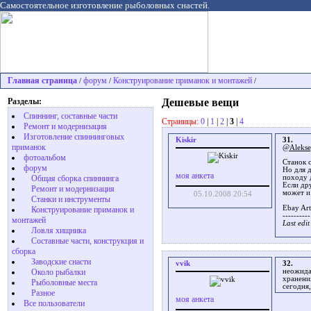
Самостоятельное изготовление рыболовных снастей.
Главная страница
форум
Конструирование приманок и монтажей
/
/
/
Разделы:
Дешевые вещи
Спиннинг, составные части
Страницы:
0
|
1
|
2
|
3
|
4
Ремонт и модернизация
Изготовление спиннинговых
Kiskir
31.
приманок
@Alekse
фотоальбом
Станок 
форум
Но для д
моя анкета
Общая сборка спиннинга
походу
Если др
Ремонт и модернизация
может и
05.10.2008 20:54
Станки и инструменты
Ebay Ar
Конструирование приманок и
----------
монтажей
Last edi
Ловля хищника
Cоставные части, конструкция и
сборка
Заводские снасти
vvik
32.
неожида
Около рыбалки
хранени
Рыболовные места
сегодня,
Разное
моя анкета
Все пользователи