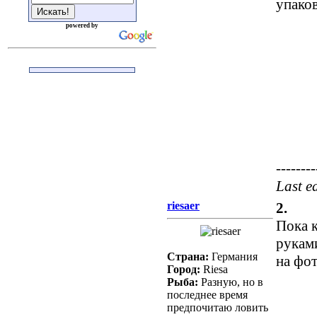
упако
powered by
--------
Last e
riesaer
2.
Пока 
руками
Страна:
Германия
на фот
Город:
Riesa
Рыба:
Разную, но в
последнее время
предпочитаю ловить