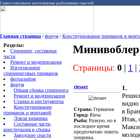
Самостоятельное изготовление рыболовных снастей.
Главная страница
/
форум
/
Конструирование приманок и монт
Разделы:
Минивоблер
Спиннинг, составные
части
Ремонт и модернизация
Страницы:
0
|
1
|
Изготовление
спиннинговых приманок
фотоальбом
форум
riesaer
1.
Общая сборка спиннинга
Решил 
Ремонт и модернизация
Станки и инструменты
видно 
Конструирование
Страна:
Германия
в Бра
приманок и монтажей
Город:
Riesa
Итак, 
Ловля хищника
Рыба:
Разную, но в
Cоставные части,
Максим
последнее время
конструкция и сборка
предпочитаю ловить
молодо
Заводские снасти
хищника.