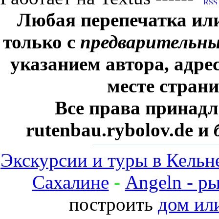
Любая перепечатка ил
только с
предварительн
указанием автора, адре
месте стран
Все права принадл
rutenbau.rybolov.de и
Экскурсии и туры в Кельн
Сахалине
-
Angeln - р
построить
дом ил