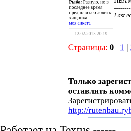
ПВА м
Рыба:
Разную, но в
--------
последнее время
предпочитаю ловить
Last e
хищника.
моя анкета
12.02.2013 20:19
Страницы:
0
|
1
|
Только зарегис
оставлять комм
Зарегистрироват
http://rutenbau.ry
Работает на Textus ------