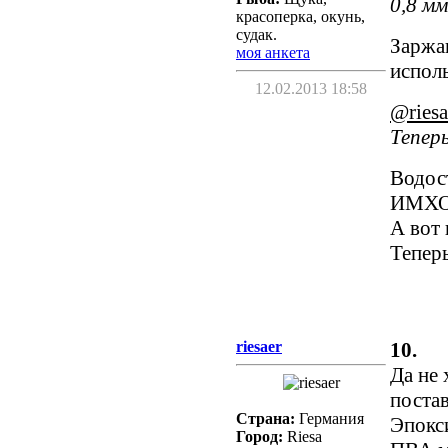
0,8 мм
красоперка, окунь,
судак.
Заржа
моя анкета
испол
12.02.2013 18:58
@riesa
Теперь
Водос
ИМХО
А вот 
Тепер
riesaer
10.
Да не 
поста
Страна:
Германия
Эпокси
Город:
Riesa