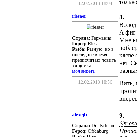
только
12.02.2013 18:04
riesaer
8.
Володь
А фиг 
Страна:
Германия
Мне ка
Город:
Riesa
воблер
Рыба:
Разную, но в
клеве 
последнее время
предпочитаю ловить
нет. С
хищника.
разным
моя анкета
12.02.2013 18:56
Вить, 
пропи
вперед
alexejb
9.
@riesa
Страна:
Deutschland
Прово
Город:
Offenburg
Рыба:
Щука,