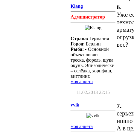
Klang
6.
Уже ес
Администратор
технол
армат
огрузк
Страна:
Германия
вес?
Город:
Берлин
Рыба:
• Основной
объект ловли –
треска, форель, щука,
окунь. Эпизодически
– селёдка, хорнфиш,
виттлинг.
моя анкета
11.02.2013 22:15
vvik
7.
серьез
ишшо 
моя анкета
А в це