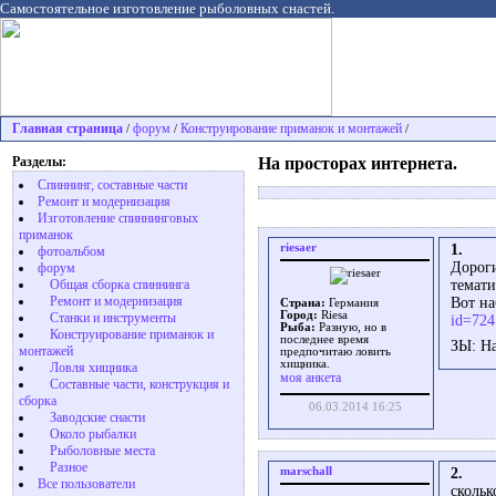
Самостоятельное изготовление рыболовных снастей.
Главная страница
форум
Конструирование приманок и монтажей
/
/
/
Разделы:
На просторах интернета.
Спиннинг, составные части
Ремонт и модернизация
Изготовление спиннинговых
приманок
riesaer
1.
фотоальбом
Дороги
форум
темати
Общая сборка спиннинга
Ремонт и модернизация
Вот на
Страна:
Германия
Город:
Riesa
Станки и инструменты
id=72
Рыба:
Разную, но в
Конструирование приманок и
последнее время
ЗЫ: На
монтажей
предпочитаю ловить
хищника.
Ловля хищника
моя анкета
Cоставные части, конструкция и
сборка
06.03.2014 16:25
Заводские снасти
Около рыбалки
Рыболовные места
Разное
marschall
2.
Все пользователи
скольк