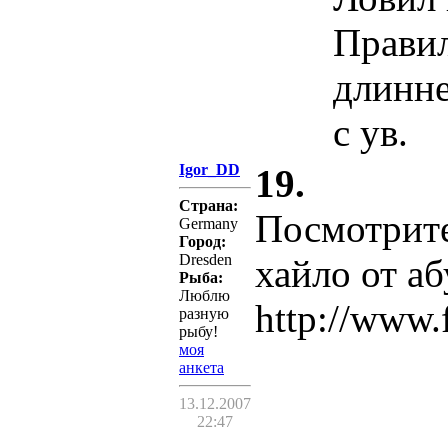
Правил
длинне
с ув.
Igor_DD
19.
Страна:
Посмотрите
Germany
Город:
Dresden
хайло от аб
Рыба:
Люблю
http://www.
разную
рыбу!
моя
анкета
13.12.2007
22:47