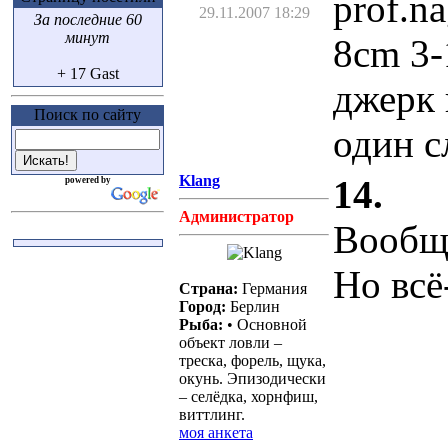
prof.n
29.11.2007 18:29
За последние 60
минут
8cm 3-
+ 17 Gast
джерк 
Поиск по сайту
один с
Klang
14.
powered by
Администратор
Вообще
Но всё
Страна:
Германия
Город:
Берлин
Рыба:
• Основной
объект ловли –
треска, форель, щука,
окунь. Эпизодически
– селёдка, хорнфиш,
виттлинг.
моя анкета