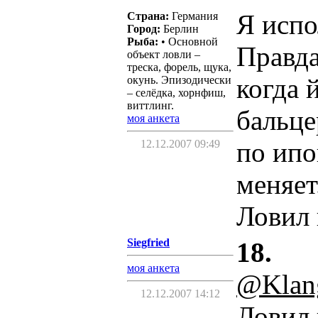
Я испо
Страна:
Германия
Город:
Берлин
Рыба:
• Основной
Правда
объект ловли –
треска, форель, щука,
когда 
окунь. Эпизодически
– селёдка, хорнфиш,
виттлинг.
бальце
моя анкета
по ипо
12.12.2007 09:49
меняет
Ловил 
Siegfried
18.
моя анкета
@Klan
12.12.2007 14:12
Ловил 