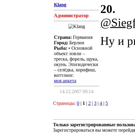
Klang
20.
Администратор
@Siegf
Ну и р
Страна:
Германия
Город:
Берлин
Рыба:
• Основной
объект ловли –
треска, форель, щука,
окунь. Эпизодически
– селёдка, хорнфиш,
виттлинг.
моя анкета
14.12.2007 09:14
Страницы:
0
|
1
|
2
|
3
|
4
|
5
Только зарегистрированные пользов
Зарегистрироваться вы можете перейдя