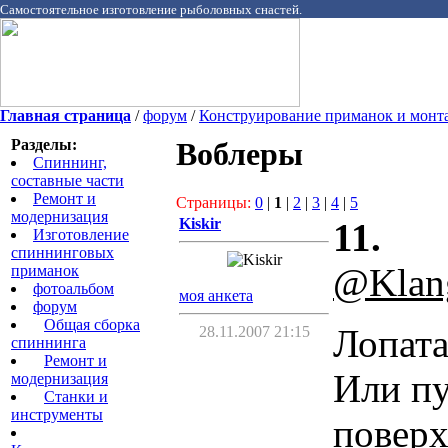
Самостоятельное изготовление рыболовных снастей.
Главная страница
/
форум
/
Конструирование приманок и монт
Разделы:
Воблеры
Спиннинг,
составные части
Ремонт и
Страницы:
0
|
1
|
2
|
3
|
4
|
5
модернизация
Kiskir
11.
Изготовление
спиннинговых
@Klan
приманок
фотоальбом
моя анкета
форум
Общая сборка
Лопата
28.11.2007 21:15
спиннинга
Ремонт и
Или пу
модернизация
Станки и
инструменты
повер