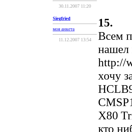
30.11.2007 11:20
Siegfried
15.
моя анкета
Всем п
11.12.2007 13:54
нашел 
http:/
хочу з
HCLB90
CMSP11
X80 Tr
кто ни