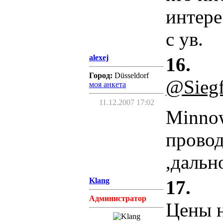
интере
с ув.
alexej
16.
Город:
Düsseldorf
@Siegf
моя анкета
11.12.2007 17:02
Minnow
провод
,даль
Klang
17.
Администратор
Цены н