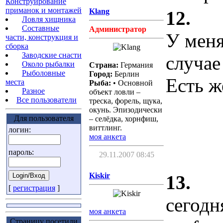
Конструирование
приманок и монтажей
Klang
12.
Ловля хищника
Cоставные
Администратор
У меня
части, конструкция и
сборка
Заводские снасти
случае
Около рыбалки
Страна:
Германия
Рыболовные
Город:
Берлин
Есть ж
места
Рыба:
• Основной
Разное
объект ловли –
Все пользователи
треска, форель, щука,
окунь. Эпизодически
Для пользователя
– селёдка, хорнфиш,
виттлинг.
логин:
моя анкета
пароль:
29.11.2007 08:45
Kiskir
13.
[
регистрация
]
сегодн
моя анкета
Страницу посетили