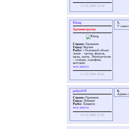
12.10.2008 22:40
Klang
5.
У самог
Администратор
Страна:
Германия
Город:
Берлин
Рыба:
• Основной объект
ловли – треска, форель,
щука, окунь. Эпизодически
– селёдка, хорнфиш,
виттлинг.
моя анкета
13.10.2008 10:02
polizei110
6.
Админ с
Страна:
Германия
Город:
Лейпциг
Рыба:
Хищную
моя анкета
14.10.2008 22:05