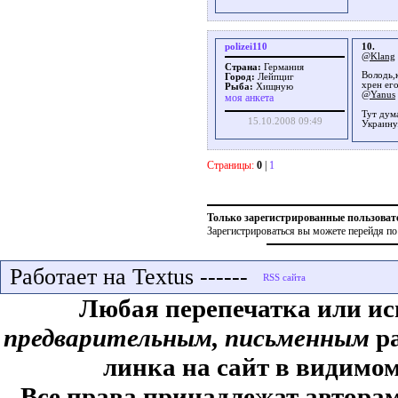
polizei110
10.
@Klang
Страна:
Германия
Володь,
Город:
Лейпциг
хрен его
Рыба:
Хищную
@Yanus
моя анкета
Тут дум
15.10.2008 09:49
Украину
Страницы:
0
|
1
Только зарегистрированные пользоват
Зарегистрироваться вы можете перейдя по
Работает на Textus ------
Любая перепечатка или ис
предварительным, письменным
ра
линка на сайт в видимом
Все права принадлежат авторам,