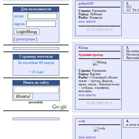
polizei110
2.
П.С
Для пользователя
J.C. TS 
Страна:
Германия
Город:
Лейпциг
логин:
Рыба:
Хищную
моя анкета
пароль:
11.10.2008 18:43
[
регистрация
]
Klang
3.
На неме
Посмот
Администратор
Страницу посетили
Выставки
За последние 60 минут
Страна:
Германия
+ 31 Gast
Город:
Берлин
Рыба:
• Основной объект
ловли – треска, форель,
Поиск по сайту
щука, окунь. Эпизодически
– селёдка, хорнфиш,
виттлинг.
моя анкета
powered by
12.10.2008 19:15
vvik
4.
в этом н
моя анкета