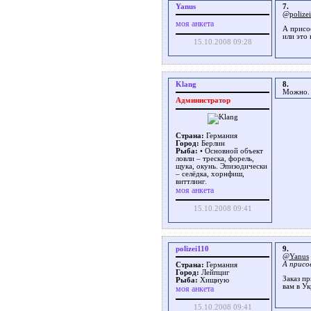
Yanus
7.
@polize
моя анкета
А присо
или это
15.10.2008 09:28
Klang
8.
Можно. 
Администратор
Страна:
Германия
Город:
Берлин
Рыба:
• Основной объект
ловли – треска, форель,
щука, окунь. Эпизодически
– селёдка, хорнфиш,
виттлинг.
моя анкета
15.10.2008 09:41
polizei110
9.
@Yanus
А присо
Страна:
Германия
Город:
Лейпциг
Заказ п
Рыба:
Хищную
вам в У
моя анкета
15.10.2008 09:41