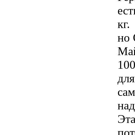
ест
кг.
но 
Май
100
для
са
над
Эта
пот