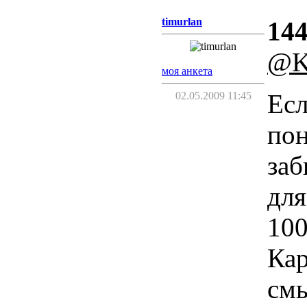
timurlan
144
@Ki
моя анкета
Есл
02.05.2009 11:45
пон
заб
для
100
Кар
смы