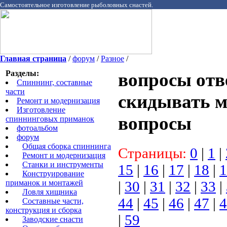
Самостоятельное изготовление рыболовных снастей.
Главная страница
/
форум
/
Разное
/
Разделы:
вопросы отв
Спиннинг, составные
части
скидывать 
Ремонт и модернизация
Изготовление
вопросы
спиннинговых приманок
фотоальбом
форум
Общая сборка спиннинга
Страницы:
0
|
1
|
Ремонт и модернизация
Станки и инструменты
15
|
16
|
17
|
18
|
1
Конструирование
приманок и монтажей
|
30
|
31
|
32
|
33
|
Ловля хищника
44
|
45
|
46
|
47
|
4
Cоставные части,
конструкция и сборка
|
59
Заводские снасти