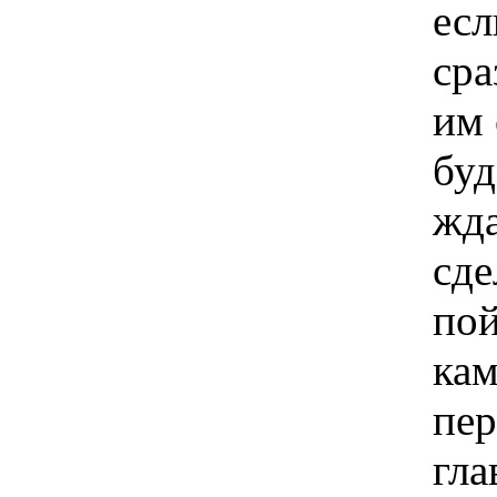
есл
сра
им 
буд
жда
сде
пой
кам
пер
гла