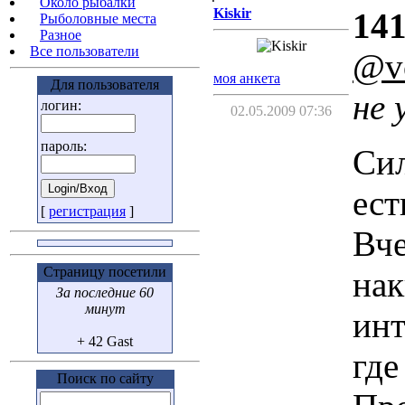
Около рыбалки
Kiskir
141
Рыболовные места
Разное
Все пользователи
@v
моя анкета
Для пользователя
не 
логин:
02.05.2009 07:36
пароль:
Сил
ест
[
регистрация
]
Вче
Страницу посетили
нак
За последние 60
минут
инт
+ 42 Gast
где
Поиск по сайту