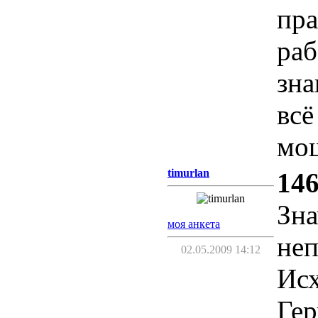
пра
раб
зна
всё
мощ
timurlan
146
Зна
моя анкета
не
02.05.2009 14:12
Исх
Ге