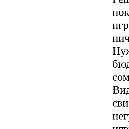
пок
игр
нич
Нуж
бю
сом
Вид
св
не
игр