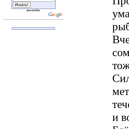
Про
ума
powered by
рыб
Вче
сом
тож
Сил
мет
теч
и в