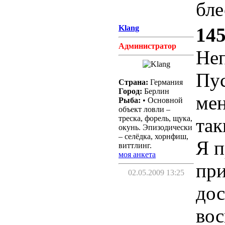
бл
Klang
145
Администратор
Неп
Пус
Страна:
Германия
Город:
Берлин
мен
Рыба:
• Основной
объект ловли –
треска, форель, щука,
так
окунь. Эпизодически
– селёдка, хорнфиш,
Я п
виттлинг.
моя анкета
при
02.05.2009 13:25
дос
вос