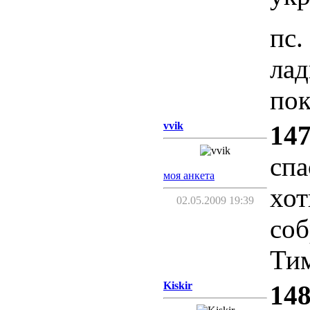
пс.
лад
пок
vvik
147
спа
моя анкета
хот
02.05.2009 19:39
соб
Тим
Kiskir
148