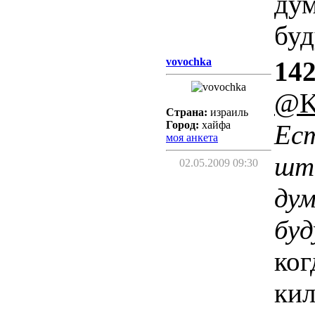
ду
буд
vovochka
142
@Ki
Страна:
израиль
Город:
хайфа
Ест
моя анкета
ште
02.05.2009 09:30
ду
бу
ког
кил