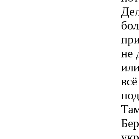
Дел
бол
при
не 
или
всё
под
Там
Бер
укр