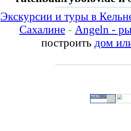
Экскурсии и туры в Кельн
Сахалине
-
Angeln - р
построить
дом ил