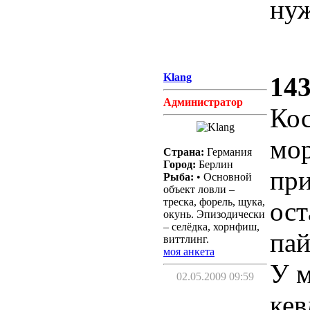
ну
Klang
143
Администратор
Кос
мор
Страна:
Германия
Город:
Берлин
при
Рыба:
• Основной
объект ловли –
треска, форель, щука,
ост
окунь. Эпизодически
– селёдка, хорнфиш,
пай
виттлинг.
моя анкета
У м
02.05.2009 09:59
кев