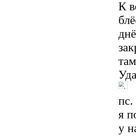
К в
блё
днё
зак
там
Уд
пс.
я п
у н