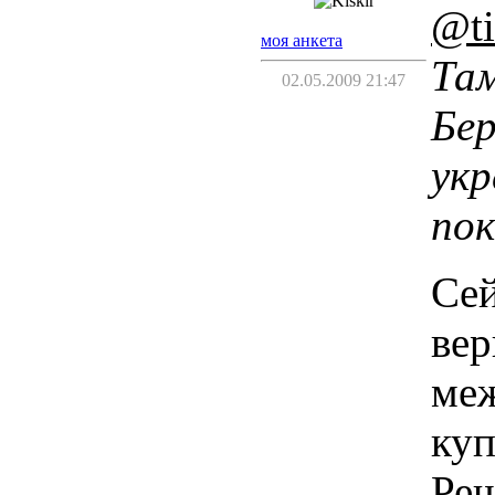
@ti
моя анкета
Там
02.05.2009 21:47
Бер
укр
по
Сей
вер
меж
куп
Реш