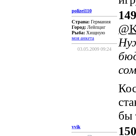
polizei110
149
Страна:
Германия
@Ki
Город:
Лейпциг
Рыба:
Хищную
моя анкета
Ну
03.05.2009 09:24
бю
сом
Кос
ста
бы 
vvik
150