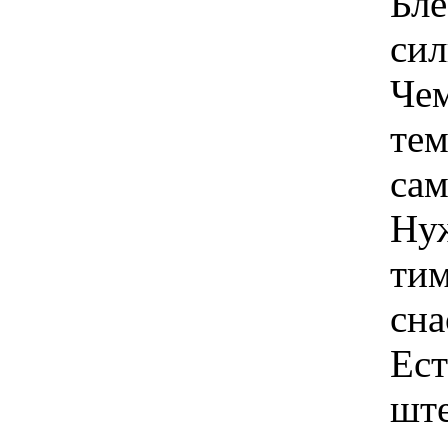
Блё
сил
Чем
тем
сам
Ну
тим
сна
Ест
ште