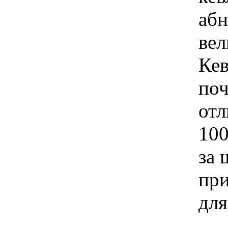
абн
вел
Кев
поч
отл
100
за 
при
для