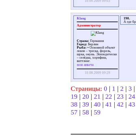
10.08.2009 09:03
Klang
190.
А где бр
Администратор
Страна:
Германия
Город:
Берлин
Рыба:
• Основной объект
ловли – треска, форель,
щука, окунь. Эпизодически
– селёдка, хорнфиш,
виттлинг.
моя анкета
10.08.2009 09:29
Страницы:
0
|
1
|
2
|
3
19
|
20
|
21
|
22
|
23
|
24
38
|
39
|
40
|
41
|
42
|
43
57
|
58
|
59