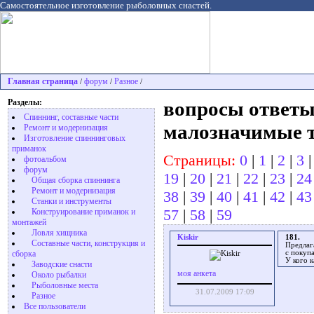
Самостоятельное изготовление рыболовных снастей.
Главная страница
форум
Разное
/
/
/
Разделы:
вопросы ответы
Спиннинг, составные части
малозначимые 
Ремонт и модернизация
Изготовление спиннинговых
приманок
Страницы:
0
|
1
|
2
|
3
фотоальбом
форум
19
|
20
|
21
|
22
|
23
|
24
Общая сборка спиннинга
Ремонт и модернизация
38
|
39
|
40
|
41
|
42
|
43
Станки и инструменты
57
|
58
|
59
Конструирование приманок и
монтажей
Ловля хищника
Kiskir
181.
Cоставные части, конструкция и
Предлаг
с покуп
сборка
У кого 
Заводские снасти
моя анкета
Около рыбалки
Рыболовные места
31.07.2009 17:09
Разное
Все пользователи