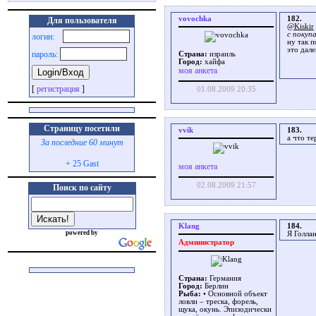
vovochka
182.
Для пользователя
@Kiskir
с покуп
логин:
ну так п
это дале
пароль:
Страна:
израиль
Город:
хайфа
моя анкета
[
регистрация
]
01.08.2009 20:35
Страницу посетили
vvik
183.
а что те
За последние 60 минут
+ 25 Gast
моя анкета
02.08.2009 21:57
Поиск по сайту
Klang
184.
powered by
Я Голла
Администратор
Страна:
Германия
Город:
Берлин
Рыба:
• Основной объект
ловли – треска, форель,
щука, окунь. Эпизодически