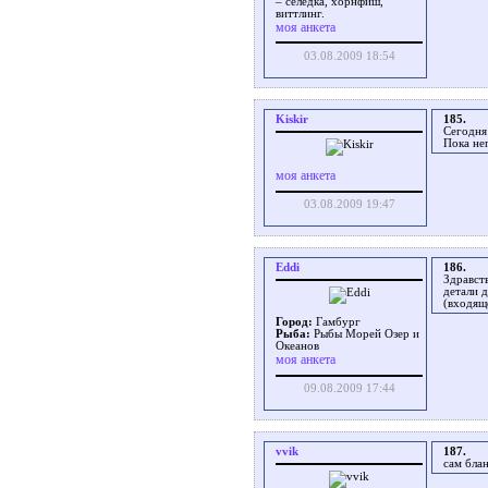
– селёдка, хорнфиш,
виттлинг.
моя анкета
03.08.2009 18:54
Kiskir
185.
Сегодня
Пока не
моя анкета
03.08.2009 19:47
Eddi
186.
Здравст
детали д
(входящ
Город:
Гамбург
Рыба:
Рыбы Морей Озер и
Океанов
моя анкета
09.08.2009 17:44
vvik
187.
сам блан