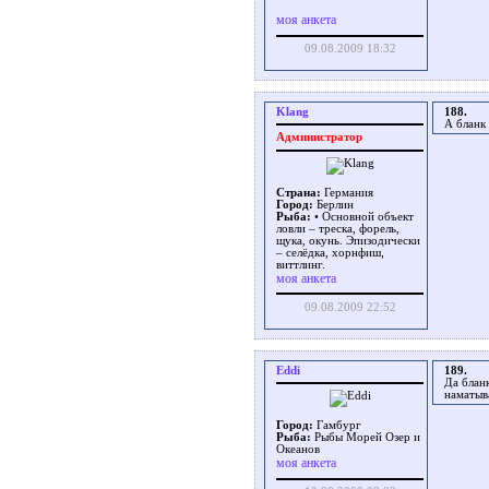
моя анкета
09.08.2009 18:32
Klang
188.
А бланк 
Администратор
Страна:
Германия
Город:
Берлин
Рыба:
• Основной объект
ловли – треска, форель,
щука, окунь. Эпизодически
– селёдка, хорнфиш,
виттлинг.
моя анкета
09.08.2009 22:52
Eddi
189.
Да бланк
наматыв
Город:
Гамбург
Рыба:
Рыбы Морей Озер и
Океанов
моя анкета