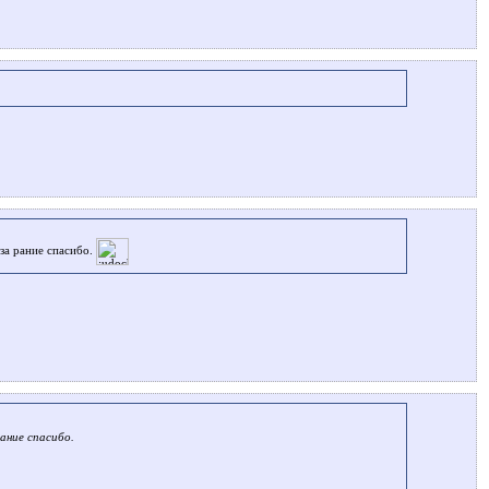
д)за рание спасибо.
рание спасибо.