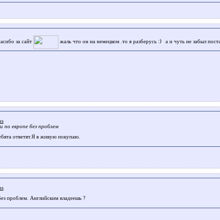
пасибо за сайт
жаль что он на немецком .то я разберусь
а и чуть не забыл пост
ms
и по европе без проблем
ебята ответят.Я в живую покупаю.
ms
ез проблем. Английским владеешь ?