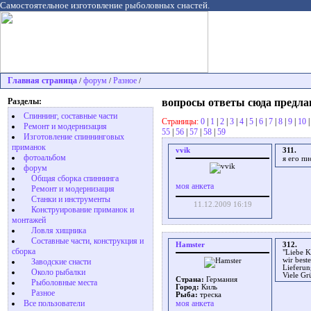
Самостоятельное изготовление рыболовных снастей.
Главная страница
форум
Разное
/
/
/
Разделы:
вопросы ответы сюда предл
Спиннинг, составные части
Страницы:
0
|
1
|
2
|
3
|
4
|
5
|
6
|
7
|
8
|
9
|
10
Ремонт и модернизация
55
|
56
|
57
|
58
|
59
Изготовление спиннинговых
приманок
vvik
311.
фотоальбом
я его пи
форум
Общая сборка спиннинга
моя анкета
Ремонт и модернизация
Станки и инструменты
11.12.2009 16:19
Конструирование приманок и
монтажей
Ловля хищника
Cоставные части, конструкция и
Hamster
312.
сборка
"Liebe 
wir best
Заводские снасти
Lieferun
Около рыбалки
Viele G
Страна:
Германия
Рыболовные места
Город:
Киль
Разное
Рыба:
треска
Все пользователи
моя анкета