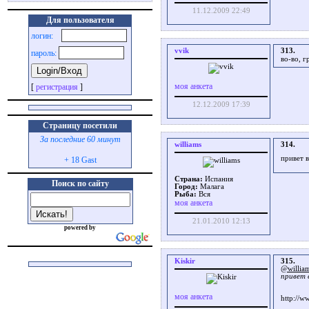
11.12.2009 22:49
Для пользователя
логин:
vvik
313.
пароль:
во-во, 
моя анкета
[
регистрация
]
12.12.2009 17:39
Страницу посетили
За последние 60 минут
williams
314.
привет 
+ 18 Gast
Страна:
Испания
Поиск по сайту
Город:
Малага
Рыба:
Вся
моя анкета
21.01.2010 12:13
powered by
Kiskir
315.
@willia
привет в
моя анкета
http://