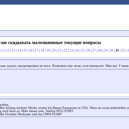
агаю скидывать малозначимые текущие вопросы
|
11
|
12
|
13
|
14
|
15
|
16
|
17
|
18
|
19
|
20
|
21
|
22
|
23
|
24
|
25
|
26
|
27
|
28
|
29
|
30
|
31
|
32
|
3
сьмо удалил, процитировать не могу. Позвонить ему легко, если интересно. Мне нет. У меня
Kunden,
ellen Anfang nächster Woche wieder bei Batson Enterprises in USA. Wenn sie etwas mitbestellen m
g wird dann ca. Mitte Januar sein. Telefon 0931-97803
rüße Christian Weckesser und das CMW-TEAM"