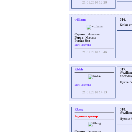
21.01.2010 12:28
williams
316.
Kiskir с
Страна:
Испания
Город:
Малага
Рыба:
Вся
моя анкета
21.01.2010 13:46
Kiskir
317.
@willia
поставк
Пусть Р
моя анкета
21.01.2010 14:13
Klang
318.
@willia
Администратор
Думаю б
Страна:
Германия