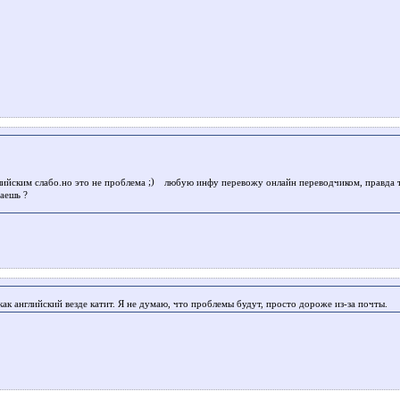
глийским слабо.но это не проблема
любую инфу перевожу онлайн переводчиком, правда те
аешь ?
ак английский везде катит. Я не думаю, что проблемы будут, просто дороже из-за почты.