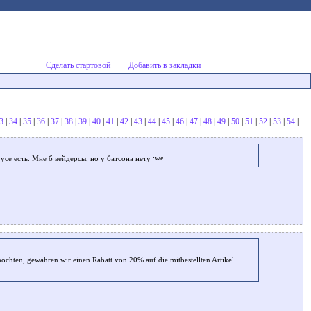
Сделать стартовой
Добавить в закладки
3
|
34
|
35
|
36
|
37
|
38
|
39
|
40
|
41
|
42
|
43
|
44
|
45
|
46
|
47
|
48
|
49
|
50
|
51
|
52
|
53
|
54
|
 усе есть. Мне б вейдерсы, но у батсона нету
öchten, gewähren wir einen Rabatt von 20% auf die mitbestellten Artikel.