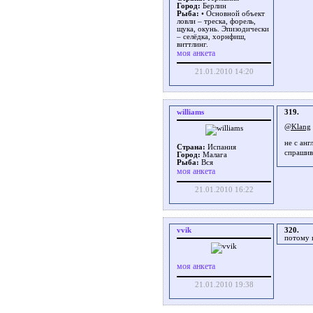
Город:
Берлин
Рыба:
• Основной объект
ловли – треска, форель,
щука, окунь. Эпизодически
– селёдка, хорнфиш,
виттлинг.
моя анкета
21.01.2010 14:20
williams
319.
@Klang
не с ан
Страна:
Испания
спрашив
Город:
Малага
Рыба:
Вся
моя анкета
21.01.2010 16:22
vvik
320.
потому к
моя анкета
21.01.2010 19:38