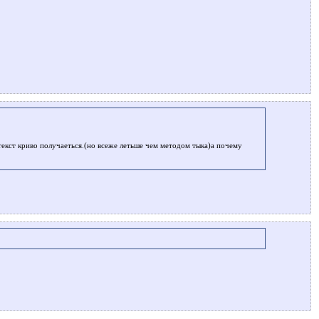
кст криво получаеться.(но всеже летьше чем методом тыка)а почему