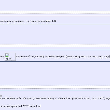
гражданин начальник, эти самые буквы были
всем
скиньте сайт где я могу заказать товары . (нить для примотки колец. лак . и.т.
ms
сем скиньте сайт где я могу заказать товары . (нить для примотки колец. лак . и.т.д)за 
www.cmw-angeln.de/CMW/Home.html