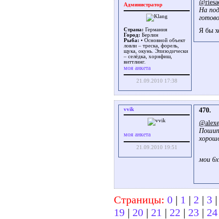
@riesa
Администратор
На под
готов
Страна:
Германия
Я бы х
Город:
Берлин
Рыба:
• Основной объект
ловли – треска, форель,
щука, окунь. Эпизодически
– селёдка, хорнфиш,
виттлинг.
моя анкета
21.09.2010 17:38
vvik
470.
@alexe
Пошипн
моя анкета
хорошо
21.09.2010 19:51
мои 6x
Страницы:
0
|
1
|
2
|
3
19
|
20
|
21
|
22
|
23
|
24