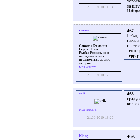
хорошо
за шту
21.09.2010 11:04
Найдеш
riesaer
467.
Ребят,
сделал
из стр
Страна:
Германия
Город:
Riesa
темпир
Рыба:
Разную, но в
террар
последнее время
предпочитаю ловить
хищника.
моя анкета
21.09.2010 12:06
vvik
468.
градус
коррек
моя анкета
21.09.2010 13:20
Klang
469.