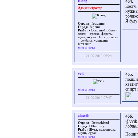
Klang
464.
Костя,
Администратор
нужны 
ролико
Я буду
Страна:
Германия
Город:
Берлин
Рыба:
• Основной объект
ловли – треска, форель,
щука, окунь. Эпизодически
– селёдка, хорнфиш,
виттлинг.
моя анкета
21.09.2010 06:24
vvik
465.
подшип
хватит
спирт 
моя анкета
21.09.2010 07:47
alexejb
466.
@vvik
Страна:
Deutschland
подши
Город:
Offenburg
Рыба:
Щука, красоперка,
окунь, судак.
Пошипн
моя анкета