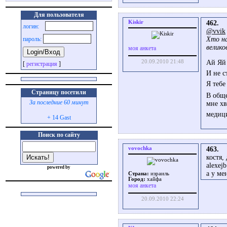
Для пользователя
Kiskir
462.
логин:
@vvik
Хто на
пароль:
велик
моя анкета
20.09.2010 21:48
Ай Яй
[
регистрация
]
И не с
Я тебе
Страницу посетили
В общ
За последние 60 минут
мне хв
медици
+ 14 Gast
Поиск по сайту
vovochka
463.
костя,
alexej
powered by
а у ме
Страна:
израиль
Город:
хайфа
моя анкета
20.09.2010 22:24