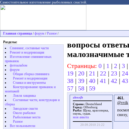
Самостоятельное изготовление рыболовных снастей.
Главная страница
форум
Разное
/
/
/
Разделы:
вопросы ответы
Спиннинг, составные части
малозначимые 
Ремонт и модернизация
Изготовление спиннинговых
приманок
Страницы:
0
|
1
|
2
|
3
фотоальбом
форум
19
|
20
|
21
|
22
|
23
|
24
Общая сборка спиннинга
Ремонт и модернизация
38
|
39
|
40
|
41
|
42
|
43
Станки и инструменты
57
|
58
|
59
Конструирование приманок и
монтажей
Ловля хищника
alexejb
461.
Cоставные части, конструкция и
@vvik
сборка
Страна:
Deutschland
Город:
Offenburg
Заводские снасти
посмот
Рыба:
Щука, красоперка,
Около рыбалки
окунь, судак.
снизу,
Рыболовные места
моя анкета
Разное
20.09.2010 21:22
Все пользователи