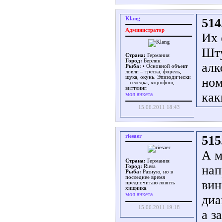
Klang
514
Администратор
Их 
Шту
Страна:
Германия
Город:
Берлин
алк
Рыба:
• Основной объект
ловли – треска, форель,
щука, окунь. Эпизодически
ном
– селёдка, хорнфиш,
виттлинг.
как
моя анкета
15.06.2011 18:43
riesaer
515
А м
Страна:
Германия
нап
Город:
Riesa
Рыба:
Разную, но в
последнее время
вин
предпочитаю ловить
хищника.
моя анкета
диа
15.06.2011 19:18
а з