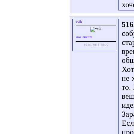
хоч
vvik
516
соб
моя анкета
ста
15.06.2011 20:27
вре
общ
Хот
не 
то.
вещ
иде
Зар
Есл
про