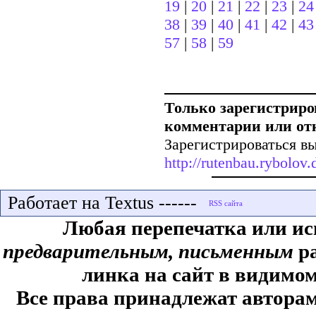
19
|
20
|
21
|
22
|
23
|
24
38
|
39
|
40
|
41
|
42
|
43
57
|
58
|
59
Только зарегистриро
комментарии или от
Зарегистрироваться вы
http://rutenbau.rybolov.d
Работает на Textus ------
Любая перепечатка или ис
предварительным, письменным
ра
линка на сайт в видимом
Все права принадлежат авторам,