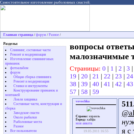
Самостоятельное изготовление рыболовных снастей.
Главная страница
форум
Разное
/
/
/
Разделы:
вопросы ответы
Спиннинг, составные части
малозначимые 
Ремонт и модернизация
Изготовление спиннинговых
приманок
Страницы:
0
|
1
|
2
|
3
фотоальбом
форум
19
|
20
|
21
|
22
|
23
|
24
Общая сборка спиннинга
Ремонт и модернизация
38
|
39
|
40
|
41
|
42
|
43
Станки и инструменты
57
|
58
|
59
Конструирование приманок и
монтажей
Ловля хищника
vovochka
511
Cоставные части, конструкция и
сборка
@al
Заводские снасти
Страна:
израиль
Около рыбалки
нуж
Город:
хайфа
Рыболовные места
моя анкета
Разное
я с
Все пользователи
19.05.2011 16:55