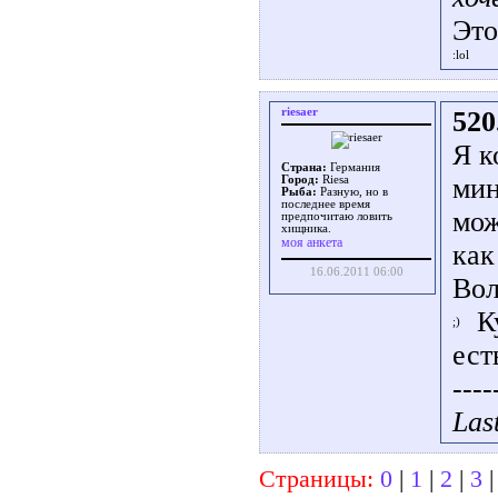
Это
riesaer
520
Я к
Страна:
Германия
мин
Город:
Riesa
Рыба:
Разную, но в
последнее время
мож
предпочитаю ловить
хищника.
моя анкета
как
16.06.2011 06:00
Вол
Ку
ест
----
Las
Страницы:
0
|
1
|
2
|
3