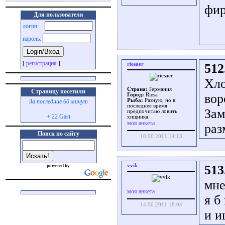
фир
Для пользователя
логин:
пароль:
[
регистрация
]
riesaer
512
Хло
Страна:
Германия
Страницу посетили
вор
Город:
Riesa
Рыба:
Разную, но в
За последние 60 минут
последнее время
Зам
предпочитаю ловить
+ 22 Gast
хищника.
моя анкета
раз
Поиск по сайту
10.06.2011 14:13
vvik
513
powered by
мне
моя анкета
я б
14.06.2011 18:04
и и