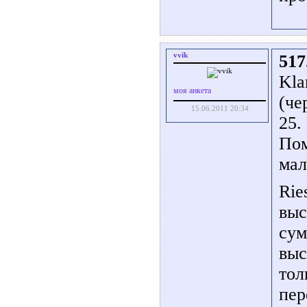
vvik
517
Kla
моя анкета
(че
15.06.2011 20:34
25.
Пом
мал
Rie
выс
сум
выс
тол
пер