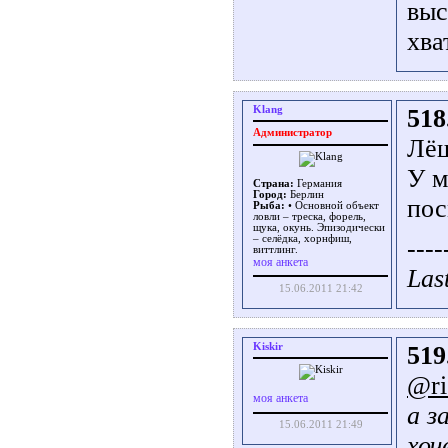
выс
хва
Klang
518
Администратор
Лёш
У м
Страна:
Германия
Город:
Берлин
пос
Рыба:
• Основной объект
ловли – треска, форель,
щука, окунь. Эпизодически
– селёдка, хорнфиш,
----
виттлинг.
моя анкета
Las
15.06.2011 21:42
Kiskir
519
@ri
моя анкета
а з
15.06.2011 21:49
хоч