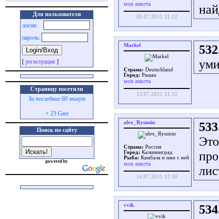
моя анкета
най
Для пользователя
09.07.2011 21:12
логин:
пароль:
Markel
532
уми
[
регистрация
]
Страна:
Deutschland
Город:
Passau
моя анкета
Страницу посетили
13.07.2011 21:32
За последние 60 минут
+ 23 Gast
alex_Ryumin
533
Поиск по сайту
Это
Страна:
Россия
про
Город:
Калининград
Рыба:
Камбала и иже с ней
powered by
моя анкета
лис
14.07.2011 12:30
vvik
534