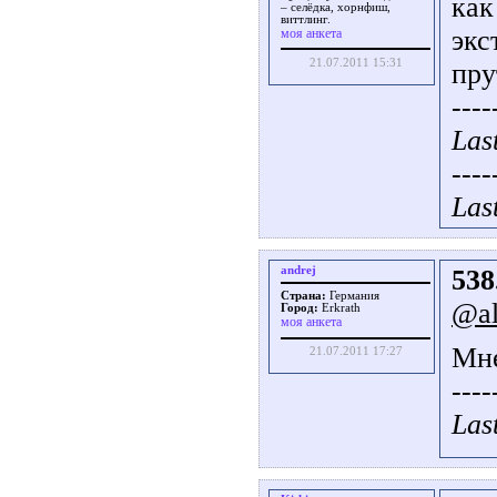
как
– селёдка, хорнфиш,
виттлинг.
экс
моя анкета
21.07.2011 15:31
пру
----
Las
----
Las
andrej
538
Страна:
Германия
@al
Город:
Erkrath
моя анкета
Мне
21.07.2011 17:27
----
Las