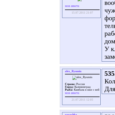
воо
моя анкета
чу
15.07.2011 21:07
фор
тел
раб
дом
У к
зам
alex_Ryumin
535
Кол
Страна:
Россия
Для
Город:
Калининград
Рыба:
Камбала и иже с ней
моя анкета
21.07.2011 12:05
vovochka