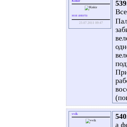
Kiskir
539
Все
моя анкета
Пал
23.07.2011 09:47
заб
вел
одн
вел
под
При
раб
вос
(по
vvik
540
а ф