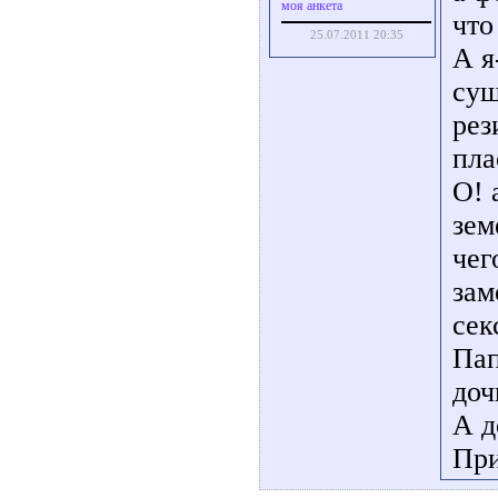
моя анкета
что
25.07.2011 20:35
А я
суш
рез
пла
О! 
зем
чег
зам
сек
Пап
доч
А д
При