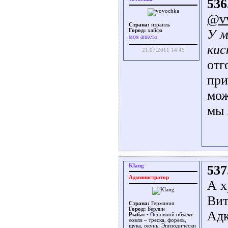
536
@v
Страна:
израиль
У м
Город:
хайфа
моя анкета
кис
21.07.2011 14:45
отг
при
мож
мы
Klang
537
Администратор
А х
Вит
Страна:
Германия
Город:
Берлин
Адк
Рыба:
• Основной объект
ловли – треска, форель,
щука, окунь. Эпизодически