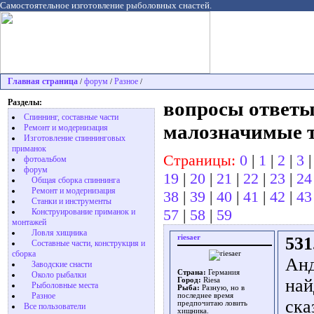
Самостоятельное изготовление рыболовных снастей.
Главная страница
форум
Разное
/
/
/
Разделы:
вопросы ответы
Спиннинг, составные части
малозначимые 
Ремонт и модернизация
Изготовление спиннинговых
приманок
Страницы:
0
|
1
|
2
|
3
фотоальбом
форум
19
|
20
|
21
|
22
|
23
|
24
Общая сборка спиннинга
Ремонт и модернизация
38
|
39
|
40
|
41
|
42
|
43
Станки и инструменты
57
|
58
|
59
Конструирование приманок и
монтажей
Ловля хищника
riesaer
531
Cоставные части, конструкция и
сборка
Анд
Заводские снасти
Страна:
Германия
Около рыбалки
най
Город:
Riesa
Рыболовные места
Рыба:
Разную, но в
Разное
последнее время
ска
предпочитаю ловить
Все пользователи
хищника.