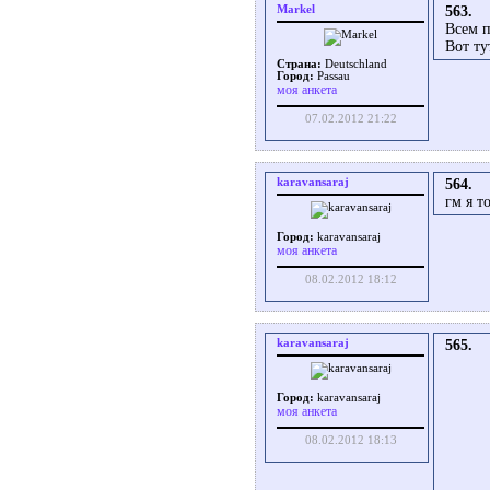
Markel
563.
Всем п
Вот ту
Страна:
Deutschland
Город:
Passau
моя анкета
07.02.2012 21:22
karavansaraj
564.
гм я т
Город:
karavansaraj
моя анкета
08.02.2012 18:12
karavansaraj
565.
Город:
karavansaraj
моя анкета
08.02.2012 18:13