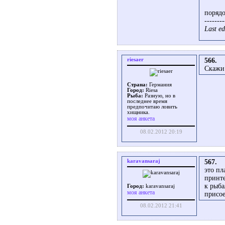
порядо
--------
Last ed
riesaer
566.
Скажи 
Страна:
Германия
Город:
Riesa
Рыба:
Разную, но в
последнее время
предпочитаю ловить
хищника.
моя анкета
08.02.2012 20:19
karavansaraj
567.
это пл
принте
к рыба
Город:
karavansaraj
моя анкета
присо
08.02.2012 21:41