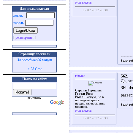
моя анкета
Для пользователя
07.02.2012 20:30
логин:
пароль:
[
регистрация
]
Страницу посетили
--------
За последние 60 минут
Last ed
+ 28 Gast
riesaer
562.
Поиск по сайту
Да, эт
ЗЫ: Фо
Страна:
Германия
Город:
Riesa
развер
Рыба:
Разную, но в
powered by
--------
последнее время
предпочитаю ловить
Last ed
хищника.
моя анкета
07.02.2012 20:33