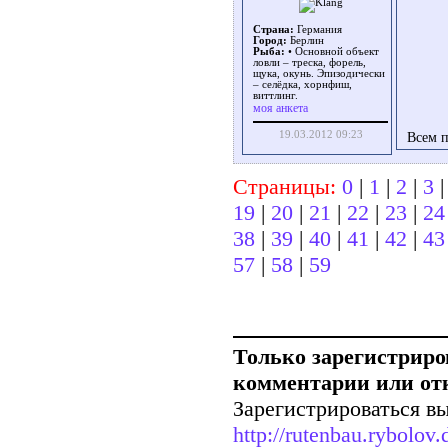
Страна:
Германия
Город:
Берлин
Рыба:
• Основной объект
ловли – треска, форель,
щука, окунь. Эпизодически
– селёдка, хорнфиш,
виттлинг.
моя анкета
19.03.2012 09:23
Всем п
Страницы:
0
|
1
|
2
|
3
19
|
20
|
21
|
22
|
23
|
24
38
|
39
|
40
|
41
|
42
|
43
57
|
58
|
59
Только зарегистриро
комментарии или от
Зарегистрироваться вы
http://rutenbau.rybolov.d