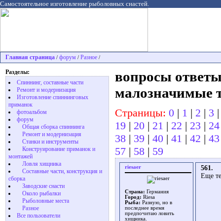
Самостоятельное изготовление рыболовных снастей.
Главная страница
форум
Разное
/
/
/
Разделы:
вопросы ответы
Спиннинг, составные части
малозначимые 
Ремонт и модернизация
Изготовление спиннинговых
приманок
Страницы:
0
|
1
|
2
|
3
фотоальбом
форум
19
|
20
|
21
|
22
|
23
|
24
Общая сборка спиннинга
Ремонт и модернизация
38
|
39
|
40
|
41
|
42
|
43
Станки и инструменты
57
|
58
|
59
Конструирование приманок и
монтажей
Ловля хищника
riesaer
561.
Cоставные части, конструкция и
Еще те
сборка
Заводские снасти
Страна:
Германия
Около рыбалки
Город:
Riesa
Рыболовные места
Рыба:
Разную, но в
Разное
последнее время
предпочитаю ловить
Все пользователи
хищника.