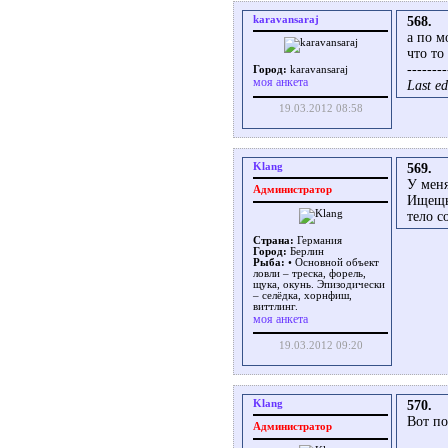
karavansaraj
568.
а по м
что то
--------
Город:
karavansaraj
моя анкета
Last ed
19.03.2012 08:58
Klang
569.
У меня
Администратор
Ищещь 
тело с
Страна:
Германия
Город:
Берлин
Рыба:
• Основной объект
ловли – треска, форель,
щука, окунь. Эпизодически
– селёдка, хорнфиш,
виттлинг.
моя анкета
19.03.2012 09:20
Klang
570.
Вот п
Администратор