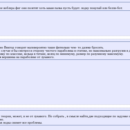
ие воблера фиг они полетят хоть какая палка пусть будет. лодку покупай или белли-бот.
но Виктор говорит маловероятно такие фитюльки чем- то далеко бросить.
 случае я бы смотрел в сторону чистого параболика в статике, но максимально разгрузив в 
овку по классике, кольца в титане, колец по минимуму, размер по разумному максимуму.
я вершинка на параболике от лукавого.
 теории, может, и не от лукавого. Но собрать , в смысле найти,две подходящие по задумке 
но.
ая лодка снимет все проблемы.