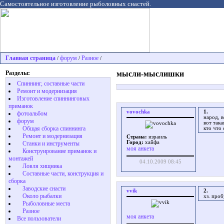
Самостоятельное изготовление рыболовных снастей.
Главная страница
форум
Разное
/
/
/
Разделы:
мысли-мыслишки
Спиннинг, составные части
Ремонт и модернизация
Изготовление спиннинговых
приманок
vovochka
1.
фотоальбом
народ, в
форум
вот така
Общая сборка спиннинга
кто что 
Ремонт и модернизация
Страна:
израиль
Город:
хайфа
Станки и инструменты
моя анкета
Конструирование приманок и
монтажей
04.10.2009 08:45
Ловля хищника
Cоставные части, конструкция и
сборка
Заводские снасти
vvik
2.
Около рыбалки
хз. проб
Рыболовные места
Разное
моя анкета
Все пользователи