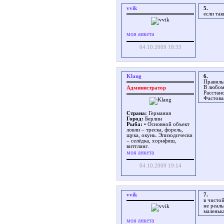
vvik
5.
если так
моя анкета
04.10.2009 18:33
Klang
6.
Правиль
В любом
Администратор
Расстан
Фастова
Страна:
Германия
Город:
Берлин
Рыба:
• Основной объект
ловли – треска, форель,
щука, окунь. Эпизодически
– селёдка, хорнфиш,
виттлинг.
моя анкета
04.10.2009 19:14
vvik
7.
в чистой
не реаль
маленьк
моя анкета