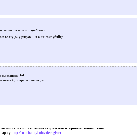
ая лодка снимет все проблемы.
а в волну да у рифов----я ж не самоубийца
ром станешь
.
аленькая бронированная лодка.
ели могут оставлять комментарии или открывать новые темы.
 адресу:
http://rutenbau.rybolov.de/register