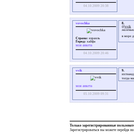
04.10.2009 20:38
vovochka
8.
@vvik
маленьк
в море д
Страна:
израиль
Город:
хайфа
моя анкета
04.10.2009 20:46
vvik
9.
ихтианд
тогда м
моя анкета
05.10.2009 09:31
Только зарегистрированные пользоват
Зарегистрироваться вы можете перейдя по