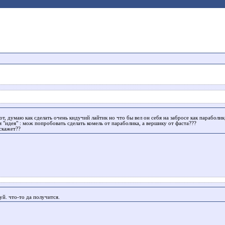
от, думаю как сделать очень кидучий лайтик но что бы вел он себя на забросе как параболик,
я "идея" : мож попробовать сделать комель от параболика, а вершику от фаста???
скажет??
уй. что-то да получится.