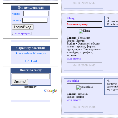
04.10.2009 12:37
Для пользователя
логин:
Klang
3.
пароль:
А чем к
В любом
Администратор
[
регистрация
]
Страна:
Германия
Город:
Берлин
Рыба:
• Основной объект
ловли – треска, форель,
Страницу посетили
щука, окунь. Эпизодически
– селёдка, хорнфиш,
За последние 60 минут
виттлинг.
моя анкета
+ 29 Gast
04.10.2009 14:02
Поиск по сайту
vovochka
4.
хочется 
даже не
powered by
ну а да
Страна:
израиль
Город:
хайфа
моя анкета
04.10.2009 15:08