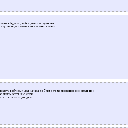
идаться будешь, воблерами или джигом ?
 случае идея кажется мне сомнительной
кидать воблеры ( для начала до 7гр) а то хреновенько они летят при
большом ветерке с моря
льше---поживем-увидим.