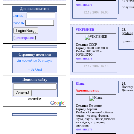
<у>@Кл
моя анкета
получи
Для пользователя
12.12.2007 16:06
логин:
пароль:
VIKFISHER
23.
@Klang
[
регистрация
]
приветс
Страна:
СССР
Город:
ВОЛГОДОНСК
Рыба:
ЖИВУЮ и
Страницу посетили
БОЛЬШУЮ
моя анкета
За последние 60 минут
12.12.2007 16:18
+ 32 Gast
Поиск по сайту
Klang
24.
Почему 
Дёшево 
Администратор
powered by
Страна:
Германия
Город:
Берлин
Рыба:
• Основной объект
ловли – треска, форель,
щука, окунь. Эпизодически
– селёдка, хорнфиш,
виттлинг.
моя анкета