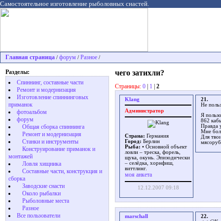
Самостоятельное изготовление рыболовных снастей.
Главная страница
форум
Разное
/
/
/
Разделы:
чего затихли?
Спиннинг, составные части
Страницы:
0
|
1
|
2
Ремонт и модернизация
Изготовление спиннинговых
Klang
21.
приманок
Не польз
Администратор
фотоальбом
Я польз
форум
862 каб
Общая сборка спиннинга
Правда у
Мне бол
Ремонт и модернизация
Страна:
Германия
Для твои
Станки и инструменты
Город:
Берлин
мясоруб
Рыба:
• Основной объект
Конструирование приманок и
ловли – треска, форель,
монтажей
щука, окунь. Эпизодически
Ловля хищника
– селёдка, хорнфиш,
виттлинг.
Cоставные части, конструкция и
моя анкета
сборка
Заводские снасти
12.12.2007 09:18
Около рыбалки
Рыболовные места
Разное
Все пользователи
marschall
22.