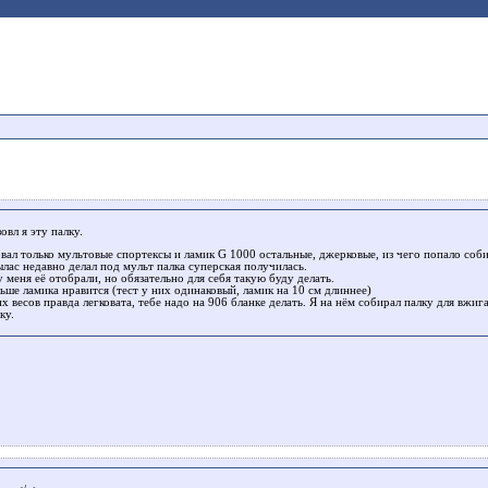
овл я эту палку.
овал только мультовые спортексы и ламик G 1000 остальные, джерковые, из чего попало соби
ылас недавно делал под мульт палка суперская получилась.
 меня её отобрали, но обязательно для себя такую буду делать.
ьше ламика нравится (тест у них одинаковый, ламик на 10 см длиннее)
х весов правда легковата, тебе надо на 906 бланке делать. Я на нём собирал палку для вжига
ку.