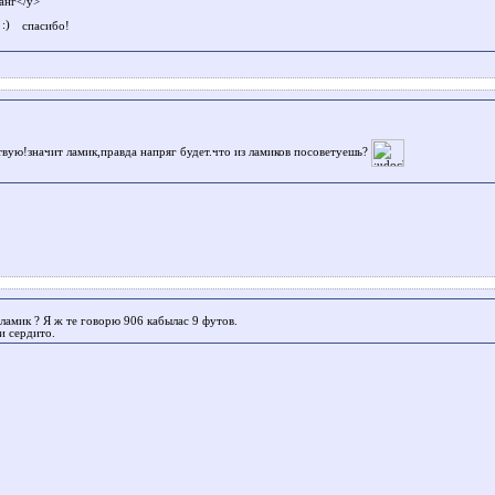
анг</у>
л
спасибо!
твую!значит ламик,правда напряг будет.что из ламиков посоветуешь?
ламик ? Я ж те говорю 906 кабылас 9 футов.
и сердито.