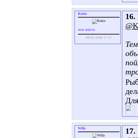
Kiskir
16.
@K
моя анкета
09.03.2008 17:17
Тем
объ
пой
тро
Рыб
дел
Для
Willy
17.