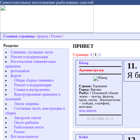
Самостоятельное изготовление рыболовных снастей.
Главная страница
форум
Разное
/
/
/
Разделы:
ПРИВЕТ
Спиннинг, составные части
Страницы:
0
|
1
|
2
Ремонт и модернизация
Изготовление спиннинговых
Klang
11.
приманок
Администратор
фотоальбом
Я б
форум
Общая сборка спиннинга
Ремонт и модернизация
Страна:
Германия
Станки и инструменты
Город:
Берлин
Рыба:
• Основной объект
Конструирование приманок и
ловли – треска, форель,
монтажей
щука, окунь. Эпизодически
Ловля хищника
– селёдка, хорнфиш,
виттлинг.
Cоставные части, конструкция и
моя анкета
сборка
Заводские снасти
01.02.2008 21:13
Около рыбалки
Рыболовные места
Разное
Все пользователи
Kiskir
12.