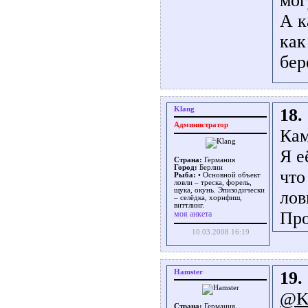
мог
А к
как
бер
Klang
18.
Администратор
Кам
Я е
Страна:
Германия
Город:
Берлин
что
Рыба:
• Основной объект
ловли – треска, форель,
щука, окунь. Эпизодически
лов
– селёдка, хорнфиш,
виттлинг.
Про
моя анкета
10.03.2008 16:19
Hamster
19.
@K
Страна:
Германия