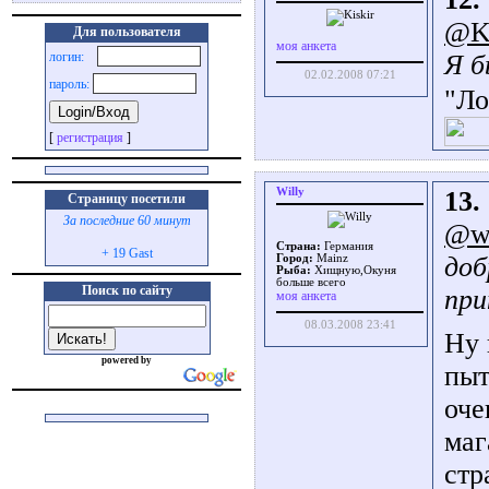
@K
Для пользователя
моя анкета
Я б
логин:
02.02.2008 07:21
пароль:
"Ло
[
регистрация
]
Willy
13.
Страницу посетили
За последние 60 минут
@wl
Страна:
Германия
+ 19 Gast
доб
Город:
Маinz
Рыба:
Хищную,Окуня
больше всего
Поиск по сайту
при
моя анкета
08.03.2008 23:41
Ну 
powered by
пыт
оче
маг
стр