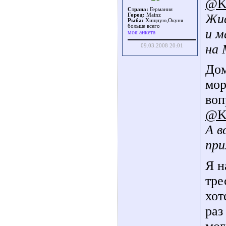
@Ki
Страна:
Германия
Жив
Город:
Маinz
Рыба:
Хищную,Окуня
больше всего
и м
моя анкета
на 
09.03.2008 20:01
Дом
мор
воп
@K
А в
при
Я н
тре
хот
раз