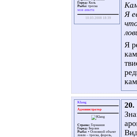
Кам
Город:
Киль
Рыба:
треска
моя анкета
Я е
10.03.2008 18:39
что
лов
Я р
кам
тви
ред
кам
Klang
20.
Администратор
Зна
аро
Страна:
Германия
Город:
Берлин
Вид
Рыба:
• Основной объект
ловли – треска, форель,