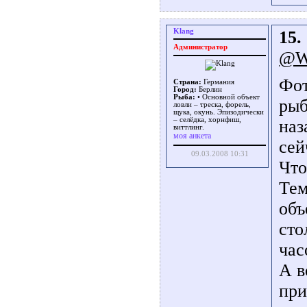
Klang
15.
Администратор
@Wi
Фот
Страна:
Германия
Город:
Берлин
Рыба:
• Основной объект
рыб
ловли – треска, форель,
щука, окунь. Эпизодически
– селёдка, хорнфиш,
наз
виттлинг.
моя анкета
сей
09.03.2008 10:31
Что
Тем
объ
сто
час
А в
при