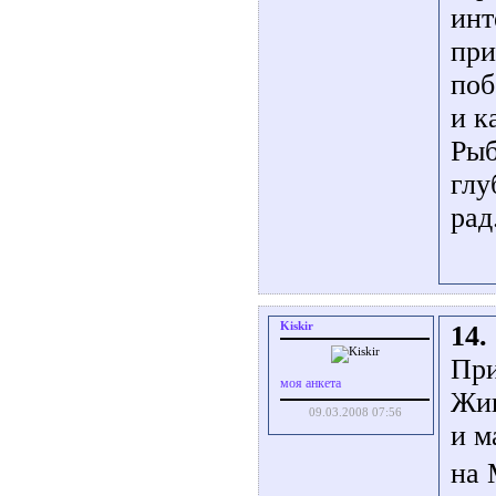
инт
при
поб
и к
Рыб
глу
рад
Kiskir
14.
При
моя анкета
Жив
09.03.2008 07:56
и м
на