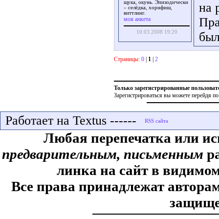
щука, окунь. Эпизодически
на 
– селёдка, хорнфиш,
виттлинг.
Пра
моя анкета
10.03.2008 19:20
бы
Страницы:
0
|
1
|
2
Только зарегистрированные пользоват
Зарегистрироваться вы можете перейдя по
Работает на Textus ------
Любая перепечатка или ис
предварительным, письменным
ра
линка на сайт в видимом
Все права принадлежат авторам,
защище