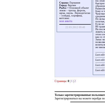
По этой
Страна:
Германия
быстрее 
Город:
Берлин
образом
Рыба:
• Основной объект
Разнесё
ловли – треска, форель,
боку и т
щука, окунь. Эпизодически
Чувстви
– селёдка, хорнфиш,
среднем
виттлинг.
По коль
моя анкета
толстые,
Если не
80 грам
22.03.2012 09:40
На посл
ловить к
этом се
как со 
Запас м
позволя
возитьс
же внеза
----------
Last edi
----------
Last edi
----------
Last edi
----------
Last edi
Страницы:
0
|
1
|
2
Только зарегистрированные пользоват
Зарегистрироваться вы можете перейдя по