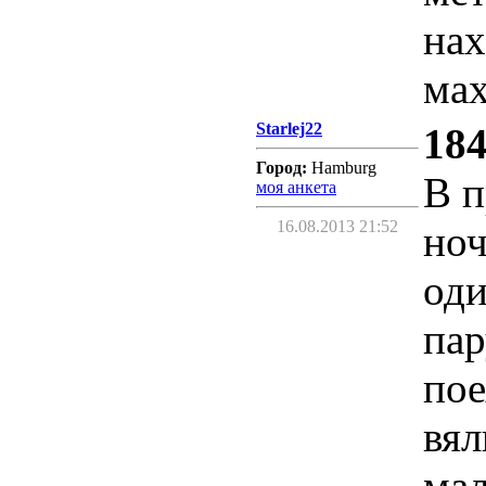
нах
ма
Starlej22
184
Город:
Hamburg
В 
моя анкета
16.08.2013 21:52
ноч
оди
пар
пое
вял
мал