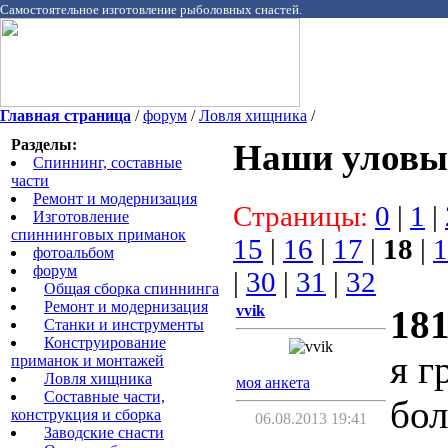
Самостоятельное изготовление рыболовных снастей.
Главная страница
/
форум
/
Ловля хищника
/
Разделы:
Наши уловы
Спиннинг, составные
части
Ремонт и модернизация
Страницы:
0
|
1
|
Изготовление
спиннинговых приманок
15
|
16
|
17
|
18
|
1
фотоальбом
форум
|
30
|
31
|
32
Общая сборка спиннинга
Ремонт и модернизация
vvik
181
Станки и инструменты
Конструирование
я г
приманок и монтажей
Ловля хищника
моя анкета
Cоставные части,
бол
конструкция и сборка
06.08.2013 19:41
Заводские снасти