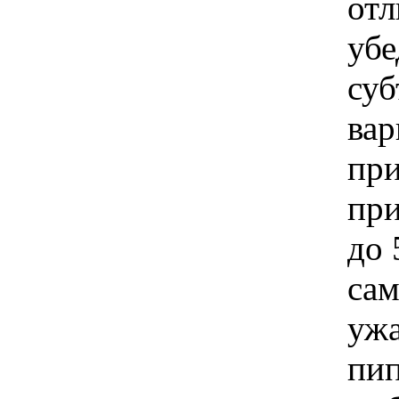
отл
убе
суб
вар
при
при
до 
сам
ужа
пип