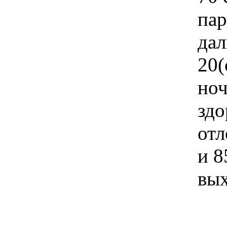
пар
дал
20(
ноч
здо
отл
и 8
вых