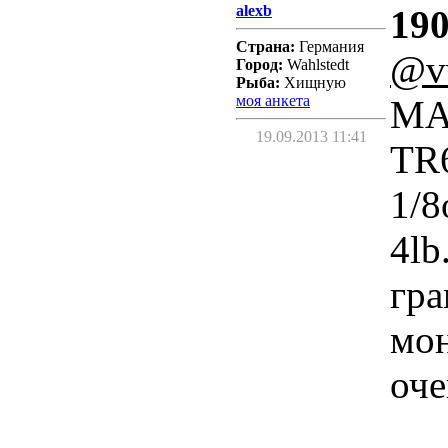
alexb
190
Страна:
Германия
@v
Город:
Wahlstedt
Рыба:
Хищную
моя анкета
MAT
19.09.2013 11:41
TR6
1/8
4lb
гра
мон
оче