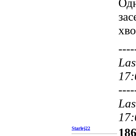
Одн
зас
хво
----
Las
17:
----
Las
17:
Starlej22
186