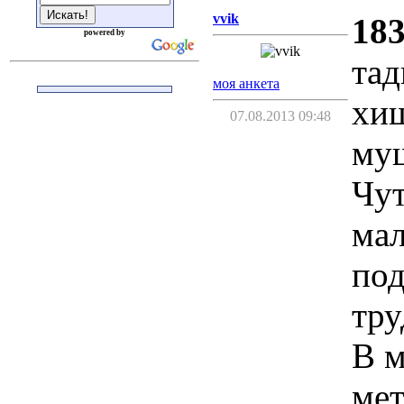
vvik
183
powered by
тад
моя анкета
хищ
07.08.2013 09:48
муш
Чут
мал
под
тру
В м
мет