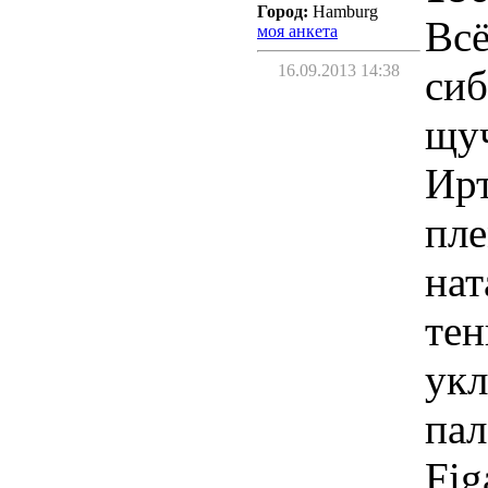
Город:
Hamburg
Всё
моя анкета
16.09.2013 14:38
сиб
щуч
Ирт
пл
нат
тен
укл
пал
Fig