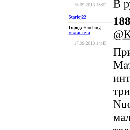
В р
16.09.2013 16:02
Starlej22
188
Город:
Hamburg
@K
моя анкета
17.09.2013 14:45
При
Мат
инт
три
Nuo
мал