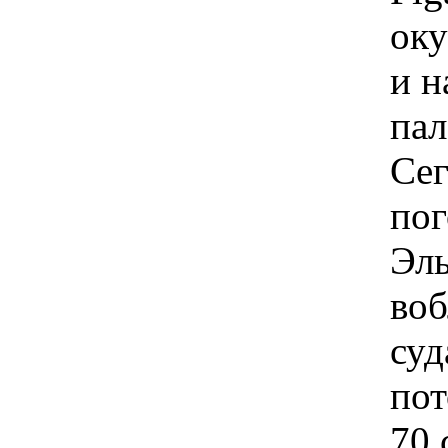
оку
и н
пал
Сег
пог
Эл
воб
суд
пот
70 