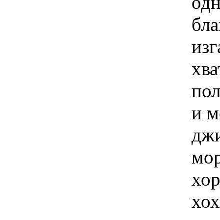
одн
бла
изг
хва
пол
и 
джи
мор
хор
хох