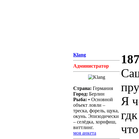
Klang
187
Администратор
Саш
пру
Страна:
Германия
Город:
Берлин
Я ч
Рыба:
• Основной
объект ловли –
треска, форель, щука,
гдк
окунь. Эпизодически
– селёдка, хорнфиш,
что
виттлинг.
моя анкета