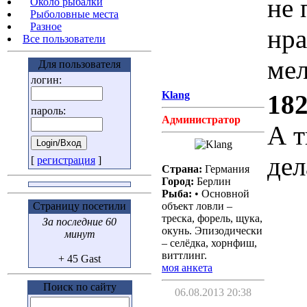
не 
Около рыбалки
Рыболовные места
Разное
нра
Все пользователи
мел
Для пользователя
логин:
Klang
182
пароль:
Администратор
А т
дел
[
регистрация
]
Страна:
Германия
Город:
Берлин
Рыба:
• Основной
Страницу посетили
объект ловли –
треска, форель, щука,
За последние 60
окунь. Эпизодически
минут
– селёдка, хорнфиш,
виттлинг.
+ 45 Gast
моя анкета
Поиск по сайту
06.08.2013 20:38