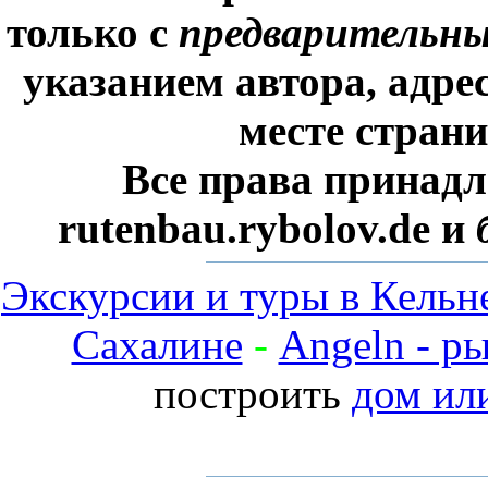
только с
предварительн
указанием автора, адре
месте стран
Все права принадл
rutenbau.rybolov.de и
Экскурсии и туры в Кельн
Сахалине
-
Angeln - р
построить
дом ил