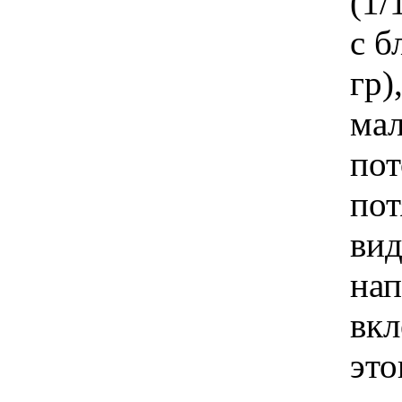
(1/
с б
гр)
мал
пот
пот
вид
нап
вкл
это