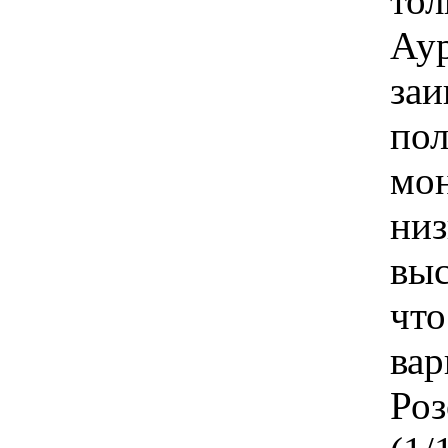
тол
Аур
заи
по
мо
низ
выс
что
вар
Роз