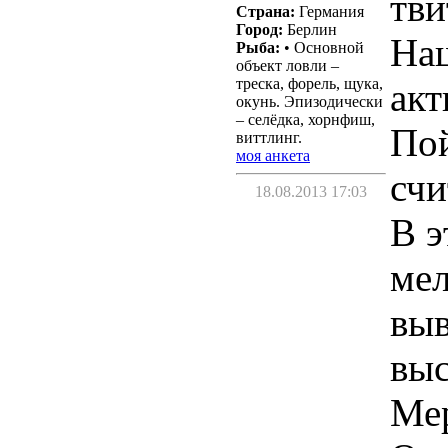
тви
Страна:
Германия
Город:
Берлин
Наш
Рыба:
• Основной
объект ловли –
треска, форель, щука,
акт
окунь. Эпизодически
– селёдка, хорнфиш,
Пой
виттлинг.
моя анкета
счи
18.08.2013 17:03
В э
мел
выв
выс
Мер