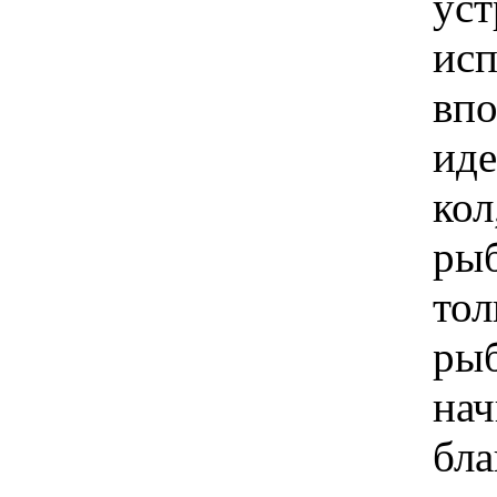
уст
исп
впо
иде
кол
рыб
тол
рыб
нач
бла