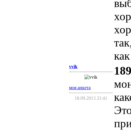
выб
хор
хор
так
как
vvik
189
мон
моя анкета
как
18.09.2013 21:41
Это
пр