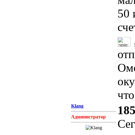
50 
сче
от
Ом
оку
что
Klang
185
Администратор
Сег