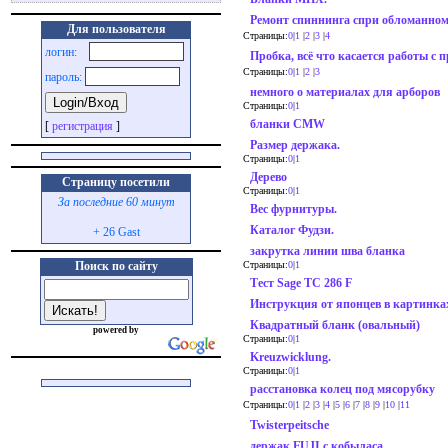
Ремонт спиннинга спри обломанно
Для пользователя
Страницы:
0
|
1
|
2
|
3
|
4
логин:
Пробка, всё что касается работы с п
Страницы:
0
|
1
|
2
|
3
пароль:
немного о материалах для арборов
Страницы:
0
|
1
бланки CMW
[
регистрация
]
Размер держака.
Страницы:
0
|
1
Дерево
Страницу посетили
Страницы:
0
|
1
За последние 60 минут
Вес фурнитуры.
Каталог Фудзи.
+ 26 Gast
закрутка линии шва бланка
Поиск по сайту
Страницы:
0
|
1
Тест Sage TC 286 F
Инструкция от японцев в картинка
Квадратный бланк (овальный)
powered by
Страницы:
0
|
1
Kreuzwicklung.
Страницы:
0
|
1
расстановка колец под мясорубку
Страницы:
0
|
1
|
2
|
3
|
4
|
5
|
6
|
7
|
8
|
9
|
10
|
11
Twisterpeitsche
держак FUJI с кобыласа