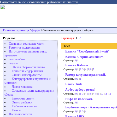
Самостоятельное изготовление рыболовных снастей.
Главная страница
форум
/
/ Cоставные части, конструкция и сборка /
Разделы:
Страницы:
1
|
2
Спиннинг, составные части
Тема
Ремонт и модернизация
Изготовление спиннинговых
Бланки "Серебрянный Ручей"
приманок
Кольца К серии, алконайт.
фотоальбом
Страницы:
0
|
1
форум
Бланки Кабелас
Общая сборка спиннинга
Страницы:
0
|
1
|
2
|
3
|
4
|
5
|
6
|
7
Ремонт и модернизация
Размер катушкодержателей.
Станки и инструменты
Конструирование приманок и
Страницы:
0
|
1
|
2
монтажей
Бланк Tusk
Ловля хищника
Арбор арбору-рознь!
Cоставные части, конструкция и
Страницы:
0
|
1
|
2
|
3
|
4
|
5
|
6
|
7
|
8
|
9
|
10
|
11
|
12
сборка
Заводские снасти
Инфа по колечкам.
Около рыбалки
Страницы:
0
|
1
Рыболовные места
Берёзовая кора - Альтернатива про
Разное
Страницы:
0
|
1
|
2
|
3
|
4
Все пользователи
Бланки МНХ.