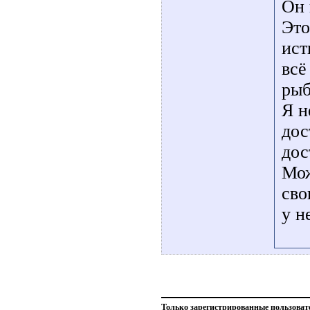
Он 
Это
ист
всё
рыб
Я н
дос
дос
Мож
сво
у н
Только зарегистрированные пользоват