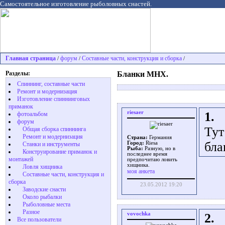
Самостоятельное изготовление рыболовных снастей.
Главная страница
форум
Cоставные части, конструкция и сборка
/
/
/
Разделы:
Бланки МНХ.
Спиннинг, составные части
Ремонт и модернизация
Изготовление спиннинговых
приманок
riesaer
1.
фотоальбом
форум
Тут
Общая сборка спиннинга
Ремонт и модернизация
Страна:
Германия
бла
Город:
Riesa
Станки и инструменты
Рыба:
Разную, но в
Конструирование приманок и
последнее время
монтажей
предпочитаю ловить
хищника.
Ловля хищника
моя анкета
Cоставные части, конструкция и
сборка
23.05.2012 19:20
Заводские снасти
Около рыбалки
Рыболовные места
Разное
vovochka
2.
Все пользователи