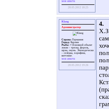
моя анкета
28.05.2012 18:25
Klang
4.
Администратор
Х.З
сам
Страна:
Германия
Город:
Берлин
хоч
Рыба:
• Основной объект
ловли – треска, форель,
щука, окунь. Эпизодически
пол
– селёдка, хорнфиш,
виттлинг.
пол
моя анкета
28.05.2012 19:26
пар
сто
Кст
(пр
ска
гра