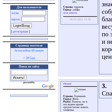
зна
Для пользователя
Страна:
израиль
соб
Город:
хайфа
моя анкета
логин:
бла
пароль:
26.05.2012 13:36
вес
[
регистрация
]
по 
и н
Страницу посетили
кор
За последние 60 минут
цен
+ 28 Gast
Поиск по сайту
powered by
riesaer
3.
Спа
Страна:
Германия
Город:
Riesa
Рыба:
Разную, но в
последнее время
предпочитаю ловить
хищника.