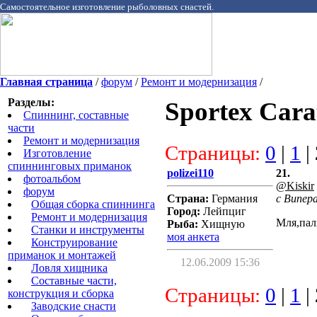
Самостоятельное изготовление рыболовных снастей.
Главная страница
/
форум
/
Ремонт и модернизация
/
Разделы:
Sportex Cara
Спиннинг, составные
части
Ремонт и модернизация
Страницы:
0
|
1
|
Изготовление
спиннинговых приманок
polizei110
21.
фотоальбом
@Kiskir
форум
Страна:
Германия
с Випер
Общая сборка спиннинга
Город:
Лейпциг
Ремонт и модернизация
Мля,пал
Рыба:
Хищную
Станки и инструменты
моя анкета
Конструирование
приманок и монтажей
12.06.2009 15:36
Ловля хищника
Cоставные части,
Страницы:
0
|
1
|
конструкция и сборка
Заводские снасти