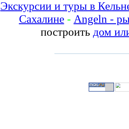
Экскурсии и туры в Кельн
Сахалине
-
Angeln - р
построить
дом ил