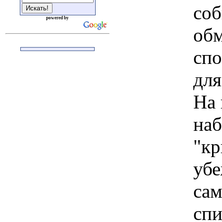
соб
powered by
обм
спо
для
На 
наб
"кр
убе
сам
спи