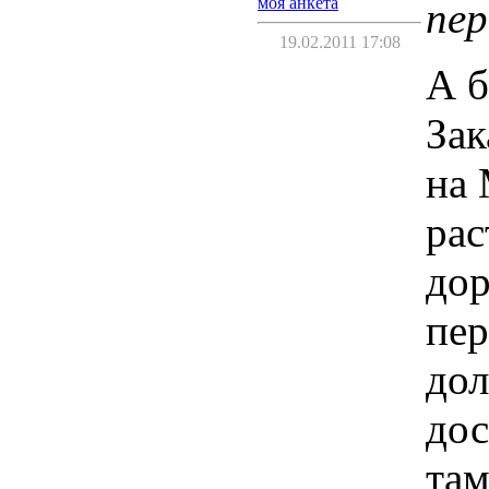
моя анкета
пер
19.02.2011 17:08
А б
Зак
на 
рас
дор
пер
дол
дос
там