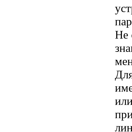
ус
пар
Не 
зна
мен
Для
име
или
при
лин