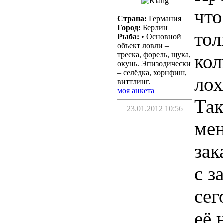
что
Страна:
Германия
Город:
Берлин
тол
Рыба:
• Основной
объект ловли –
треска, форель, щука,
кол
окунь. Эпизодически
– селёдка, хорнфиш,
лох
виттлинг.
моя анкета
Так
23.01.2012 10:56
мен
зак
с з
сег
её 