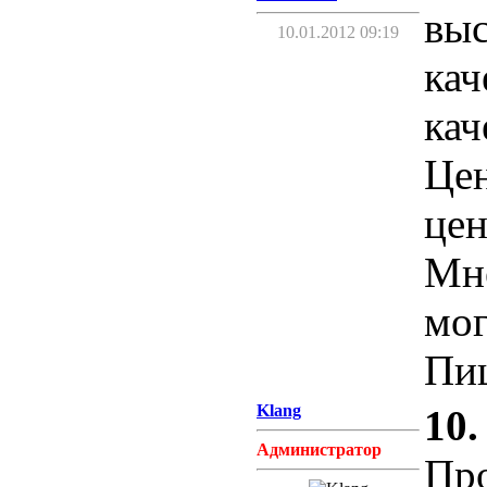
выс
10.01.2012 09:19
кач
кач
Цен
цен
Мне
мог
Пиш
Klang
10.
Администратор
Про