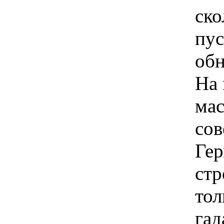
ско
пус
обн
На 
мас
сов
Гер
стр
тол
гад