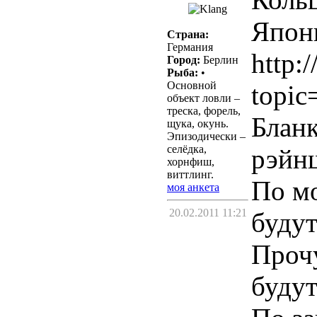
Япони
Страна:
Германия
http:
Город:
Берлин
Рыба:
•
Основной
topic
объект ловли –
треска, форель,
Бланк
щука, окунь.
Эпизодически –
селёдка,
рэйн
хорнфиш,
виттлинг.
По мо
моя анкета
20.02.2011 11:21
будут
Прочу
будут