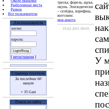
Около рыбалки
треска, форель, щука,
сай
Рыболовные места
окунь. Эпизодически
Разное
– селёдка, хорнфиш,
вык
Все пользователи
виттлинг.
моя анкета
Для пользователя
нак
логин:
19.02.2011 09:05
сам
пароль:
спи
[
регистрация
]
У м
при
Страницу посетили
За последние 60
наз
минут
спе
+ 35 Gast
пос
Поиск по сайту