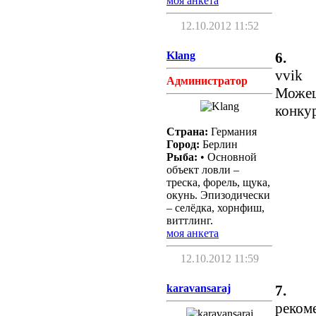
моя анкета
12.10.2012 11:52
Klang
6.
vvik
Администратор
Можешь
конку
Страна:
Германия
Город:
Берлин
Рыба:
• Основной
объект ловли –
треска, форель, щука,
окунь. Эпизодически
– селёдка, хорнфиш,
виттлинг.
моя анкета
12.10.2012 11:59
karavansaraj
7.
реком