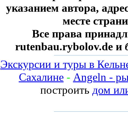
указанием автора, адре
месте стран
Все права принадл
rutenbau.rybolov.de и
Экскурсии и туры в Кельн
Сахалине
-
Angeln - р
построить
дом ил