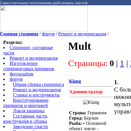
Самостоятельное изготовление рыболовных снастей.
Главная страница
/
форум
/
Ремонт и модернизация
/
Разделы:
Mult
Спиннинг, составные
части
Ремонт и модернизация
Страницы:
0
|
1
|
Изготовление
спиннинговых приманок
фотоальбом
форум
Klang
1.
Общая сборка спиннинга
С бол
Ремонт и модернизация
Администратор
Станки и инструменты
нижни
Конструирование
мульт
приманок и монтажей
управ
Ловля хищника
Страна:
Германия
Cоставные части,
Город:
Берлин
конструкция и сборка
Рыба:
• Основной
Заводские снасти
объект ловли –