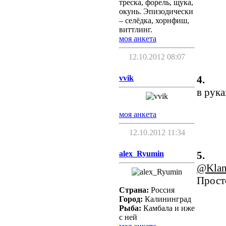
треска, форель, щука,
окунь. Эпизодически
– селёдка, хорнфиш,
виттлинг.
моя анкета
12.10.2012 08:07
vvik
4.
в рука
моя анкета
12.10.2012 11:34
alex_Ryumin
5.
@Kla
Прост
Страна:
Россия
Город:
Калининград
Рыба:
Камбала и иже
с ней