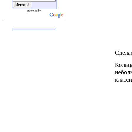
powered by
Сдела
Кольц
неболь
класси