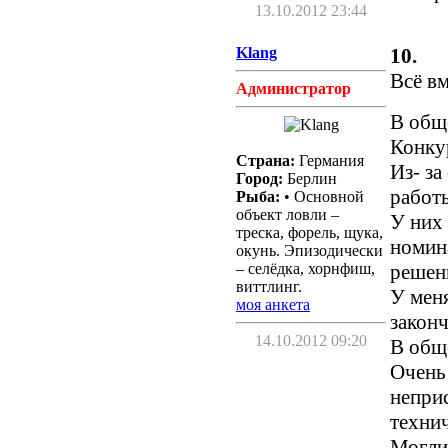
13.10.2012 23:44
Klang
10.
Всё в
Администратор
В общ
Конку
Страна:
Германия
Из- за
Город:
Берлин
работ
Рыба:
• Основной
объект ловли –
У них 
треска, форель, щука,
номин
окунь. Эпизодически
– селёдка, хорнфиш,
решени
виттлинг.
У меня
моя анкета
законч
14.10.2012 09:20
В общ
Очень 
непри
технич
Могли 