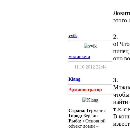
Ловить
этого 
vvik
2.
о! Что
пипец 
моя анкета
оно во
11.10.2012 22:44
Klang
3.
Можно.
Администратор
чтобы
найти 
т..к. 
Страна:
Германия
В конц
Город:
Берлин
Рыба:
• Основной
извест
объект ловли –