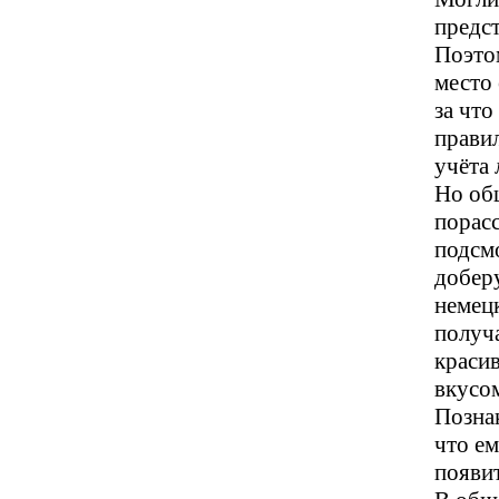
предст
Поэто
место 
за что
правил
учёта 
Но об
порасс
подсм
добер
немец
получа
краси
вкусо
Позна
что ем
появит