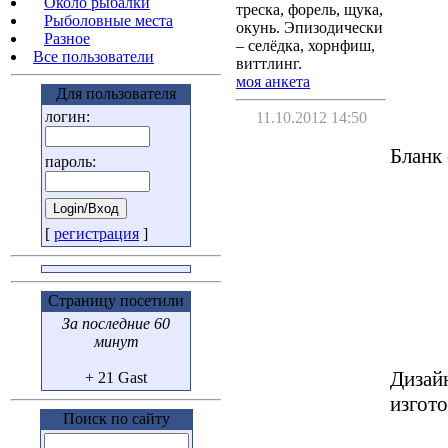
Около рыбалки
треска, форель, щука,
Рыболовные места
окунь. Эпизодически
Разное
– селёдка, хорнфиш,
Все пользователи
виттлинг.
моя анкета
Для пользователя
логин:
11.10.2012 14:50
Бланк
пароль:
[
регистрация
]
Страницу посетили
За последние 60
минут
Дизай
+ 21 Gast
изгото
Поиск по сайту