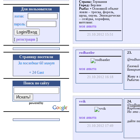
Страна:
Германия
Город:
Берлин
Для пользователя
Рыба:
• Основной объект
ловли – треска, форель,
щука, окунь. Эпизодически
логин:
– селёдка, хорнфиш,
виттлинг.
пароль:
моя анкета
21.10.2012 15:51
[
регистрация
]
rodbastler
23.
Страницу посетили
@rodbas
За последние 60 минут
Евгений
моя анкета
Бавария
+ 24 Gast
Живу в 
21.10.2012 16:18
Рыбачю 
Поиск по сайту
vvik
24.
powered by
@rodbast
Карбоно
Но это 
моя анкета
дайте п
21.10.2012 17:49