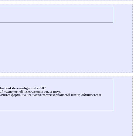
the-book-box-and-goods/cat/507
ой технологией изготовления таких штук.
точится форма, на неё напяливается карбоновый шланг, обминается и