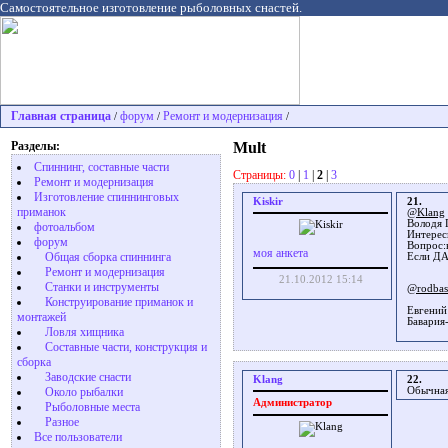
Самостоятельное изготовление рыболовных снастей.
Главная страница
форум
Ремонт и модернизация
/
/
/
Разделы:
Mult
Спиннинг, составные части
Страницы:
0
|
1
|
2
|
3
Ремонт и модернизация
Изготовление спиннинговых
Kiskir
21.
приманок
@Klang
Володя 
фотоальбом
Интерес
форум
Вопрос:
моя анкета
Общая сборка спиннинга
Если ДА
Ремонт и модернизация
21.10.2012 15:14
Станки и инструменты
@rodbast
Конструирование приманок и
Евгений
монтажей
Бавария
Ловля хищника
Cоставные части, конструкция и
сборка
Заводские снасти
Klang
22.
Обычная
Около рыбалки
Администратор
Рыболовные места
Разное
Все пользователи