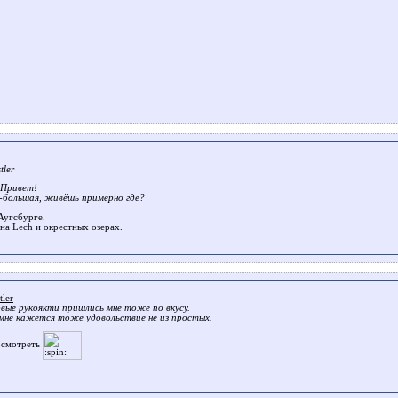
tler
 Привет!
-большая, живёшь примерно где?
Аугсбурге.
на Lech и окрестных озерах.
ler
вые рукоякти пришлись мне тоже по вкусу.
мне кажется тоже удовольствие не из простых.
осмотреть