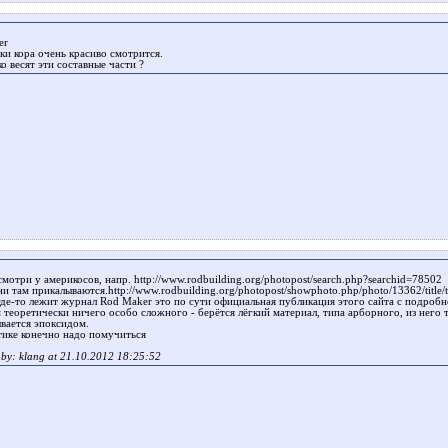
er
ки кора очень красиво смотрится.
о весят эти составные части ?
мотри у америкосов, напр. http://www.rodbuilding.org/photopost/search.php?searchid=78502
и там прикалываются.http://www.rodbuilding.org/photopost/showphoto.php/photo/13362/title/
где-то лежит журнал Rod Maker это по сути официальная публикация этого сайта с подробн
 теоретически ничего особо сложного - берётся лёгкий материал, типа арборного, из него 
вается эпоксидом.
тике конечно надо помучиться
t by: klang at 21.10.2012 18:25:52