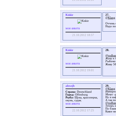
Kiskir
27.
@Klang
Оччень 
Надо по
моя анкета
21.10.2012 18:57
Kiskir
28.
@rodbast
Живу в А
Рыбачю 
моя анкета
Живу 50
21.10.2012 19:01
alexejb
29.
@Klang
Интерес
Страна:
Deutschland
Минус -
Город:
Offenburg
Ну и на
Рыба:
Щука, красоперка,
А так п
окунь, судак.
@rodbast
моя анкета
Теперь 
По блан
22.10.2012 17:25
Какое м