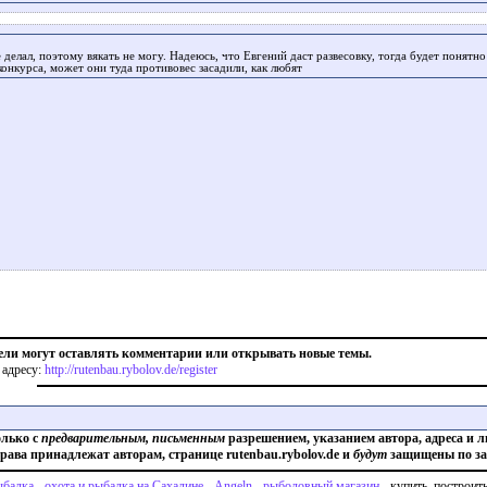
е делал, поэтому вякать не могу. Надеюсь, что Евгений даст развесовку, тогда будет понятн
конкурса, может они туда противовес засадили, как любят
ели могут оставлять комментарии или открывать новые темы.
 адресу:
http://rutenbau.rybolov.de/register
олько с
предварительным, письменным
разрешением, указанием автора, адреса и л
права принадлежат авторам, странице rutenbau.rybolov.de и
будут
защищены по за
балка
-
охота и рыбалка на Сахалине
-
Angeln - рыболовный магазин
-
купить, построит