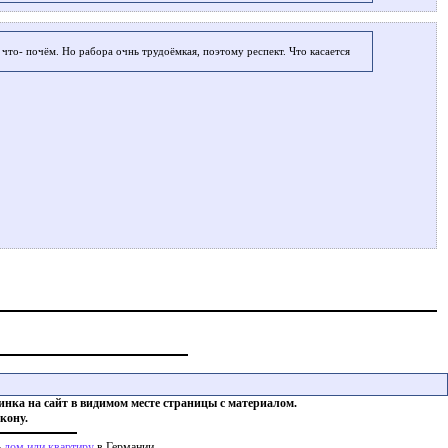
о что- почём. Но рабора очнь трудоёмкая, поэтому респект. Что касается
инка на сайт в видимом месте страницы с материалом.
кону.
ь
дом или квартиру
в Германии
-