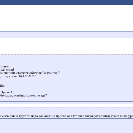
Привет!
ный спин!
на спининг ставится обычная "мыльница"?
,то крутить НА СЕБЯ???
ler
 Привет!
-большая, живёшь примерно где?
 мыльница и крутить надо как обычно просто она (точнее глазок укладчика) стоит ниже уро