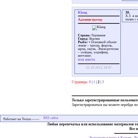
Klang
30.
Х.З. я н
палки с 
Администратор
Страна:
Германия
Город:
Берлин
Рыба:
• Основной объект
ловли – треска, форель,
щука, окунь. Эпизодически
– селёдка, хорнфиш,
виттлинг.
моя анкета
22.10.2012 18:07
Страницы:
0
|
1
|
2
|
3
Только зарегистрированные пользоват
Зарегистрироваться вы можете перейдя по
Работает на Textus ------
Любая перепечатка или использование материалов т
Все 
Экскурсии и туры в Кельне
-
Ры