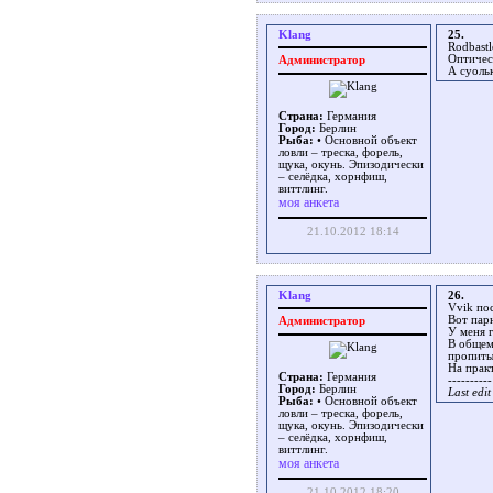
Klang
25.
Rodbastl
Оптичеc
Администратор
А суольк
Страна:
Германия
Город:
Берлин
Рыба:
• Основной объект
ловли – треска, форель,
щука, окунь. Эпизодически
– селёдка, хорнфиш,
виттлинг.
моя анкета
21.10.2012 18:14
Klang
26.
Vvik пос
Вот парн
Администратор
У меня 
В общем
пропиты
На прак
Страна:
Германия
----------
Город:
Берлин
Last edi
Рыба:
• Основной объект
ловли – треска, форель,
щука, окунь. Эпизодически
– селёдка, хорнфиш,
виттлинг.
моя анкета
21.10.2012 18:20