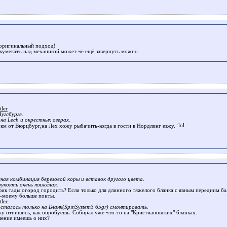
оригинальный подход!
кумекатъ над механикой,может чё ещё завернуть можно.
ler
угсбурге.
на Lech и окрестных озерах.
км от Вюрцбург,на Лех хожу рыбачить-когда в гости в Нордлинг езжу.
ная комбинация берёзовой коры и вставок другого цвета.
рукоять очень тяжёлая.
фик тады огород городить? Если только для длинного тяжелого бланка с явным передним ба
о-моему больше понты.
ler
осталось только на Бланк(SpinSystem3 65gr) смонтировать.
ку отпишись, как опробуешь. Собирал уже что-то на "Кристиановских" бланках.
нение имеешь о них?