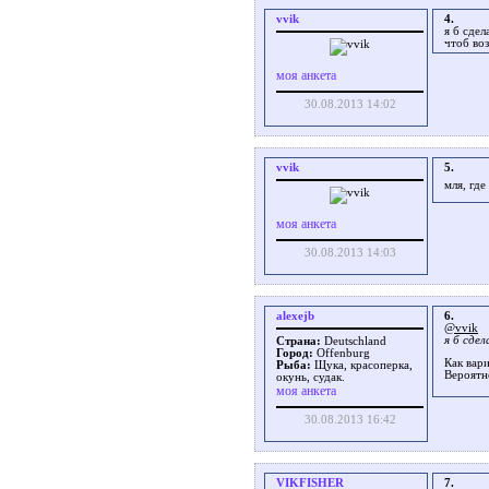
vvik
4.
я б сдел
чтоб во
моя анкета
30.08.2013 14:02
vvik
5.
мля, где
моя анкета
30.08.2013 14:03
alexejb
6.
@vvik
я б сде
Страна:
Deutschland
Город:
Offenburg
Как вар
Рыба:
Щука, красоперка,
Вероятн
окунь, судак.
моя анкета
30.08.2013 16:42
VIKFISHER
7.