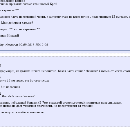
небольшой вопрос
енных прыжках сломал свой новый Крой
е картинка **
заднюю часть поломанной части, я запустил туда на клею точно , подогнанную 13 см часть 
: Мои действия дальше?
идея : ** это не картинка **
нием Николай
t by: riesaer at 09.09.2013 15:12:26
t
формации, на фотках ничего непонятно. Какая часть спина? Нижняя? Сколько от места слом
t
нную 13 см часть от другого спина
-б и половины.
t
: Мои действия дальше?
делать небольшой бандаж (5-7мм с каждой стороны слома) из ниток и покрыть лаком.
из ниток не даст усиления прочности, но предотвратит от трещин.
, анкету можно-бы и заполнить.