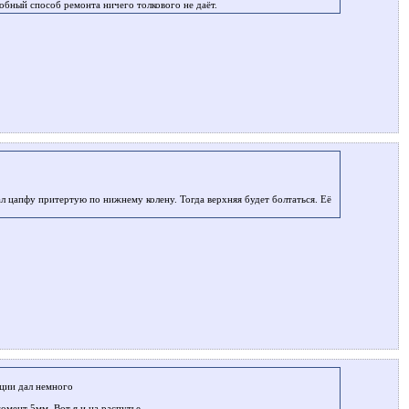
обный способ ремонта ничего толкового не даёт.
ал цапфу притертую по нижнему колену. Тогда верхняя будет болтаться. Её
ации дал немного
омент 5мм. Вот я и на распутье