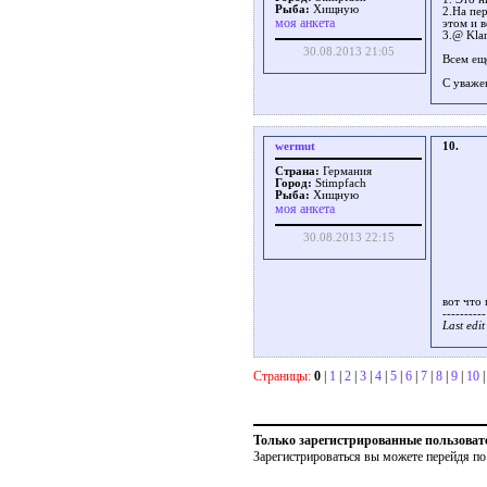
Рыба:
Хищную
2.На пе
моя анкета
этом и 
3.@ Klan
30.08.2013 21:05
Всем ещ
С уваже
wermut
10.
Страна:
Германия
Город:
Stimpfach
Рыба:
Хищную
моя анкета
30.08.2013 22:15
вот что
----------
Last edi
Страницы:
0
|
1
|
2
|
3
|
4
|
5
|
6
|
7
|
8
|
9
|
10
Только зарегистрированные пользоват
Зарегистрироваться вы можете перейдя по