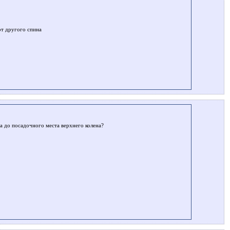
от другого спина
а до посадочного места верхнего колена?