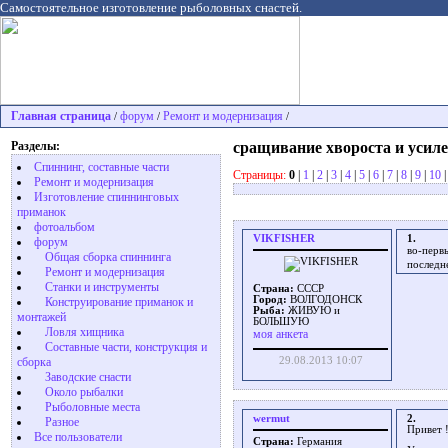
Самостоятельное изготовление рыболовных снастей.
Главная страница
форум
Ремонт и модернизация
/
/
/
Разделы:
сращивание хвороста и усил
Спиннинг, составные части
Страницы:
0
|
1
|
2
|
3
|
4
|
5
|
6
|
7
|
8
|
9
|
10
Ремонт и модернизация
Изготовление спиннинговых
приманок
фотоальбом
VIKFISHER
1.
форум
во-перв
Общая сборка спиннинга
последн
Ремонт и модернизация
Станки и инструменты
Страна:
СССР
Город:
ВОЛГОДОНСК
Конструирование приманок и
Рыба:
ЖИВУЮ и
монтажей
БОЛЬШУЮ
Ловля хищника
моя анкета
Cоставные части, конструкция и
сборка
29.08.2013 10:07
Заводские снасти
Около рыбалки
Рыболовные места
wermut
2.
Разное
Привет 
Все пользователи
Страна:
Германия