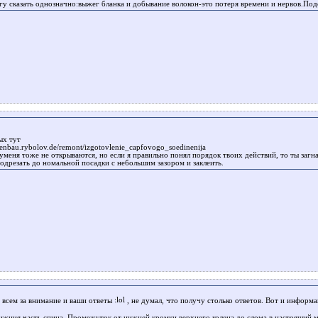
гу сказать однозначно:выжег бланка и добывание волокон-это потеря времени и нервов.Под
ых тут
utenbau.rybolov.de/remont/izgotovlenie_capfovogo_soedinenija
уменя тоже не открываются, но если я правильно понял порядок твоих действий, то ты загн
одрезать до номальной посадки с небольшим зазором и заклеить.
 всем за внимание и ваши ответы
, не думал, что получу столько ответов. Вот и информ
нижния часть спина. Промежуток от нижней кромки верхнего колена до слома в настоящий м