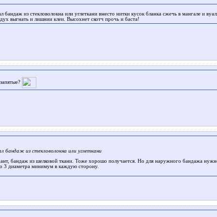
ал бандаж из стекловолокна или углеткани вместо нитки кусок бланка сжечь в мангале и вуа
здух выгнать и лишнии клеи. Высохнет скотч прочь и баста!
 запятые?
лал бандаж из стекловолокна или углеткани
иант, бандаж из шелковой ткани. Тоже хорошо получается. Но для наружного бандажа нужн
о 3 диаметра минимум в каждую сторону.