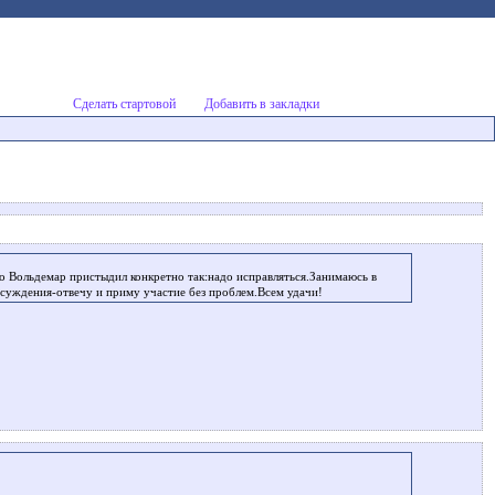
Сделать стартовой
Добавить в закладки
то Вольдемар пристыдил конкретно так:надо исправляться.Занимаюсь в
бсуждения-отвечу и приму участие без проблем.Всем удачи!