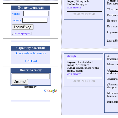
У меня 
Город:
Stimpfach
При кам
Рыба:
Хищную
моя анкета
Для пользователя
** это н
логин:
29.08.2013 22:40
Вскрыв 
пароль:
Вопрос 
Вот моя 
С уваже
[
регистрация
]
----------
Last edi
Страницу посетили
За последние 60 минут
alexejb
3.
@wermu
+ 20 Gast
Страна:
Deutschland
Мало ин
Город:
Offenburg
Рыба:
Щука, красоперка,
Поиск по сайту
@wermu
окунь, судак.
подогна
моя анкета
Хватило
30.08.2013 13:06
@wermu
powered by
Вопрос 
Можно с
Бандаж 
Николай