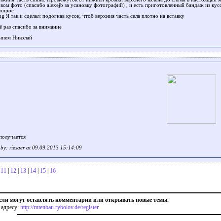
рвом фото (спасибо alexejb за усановку фотографий) , и есть приготовленный бандаж из ку
вопрос
g Я так и сделал: подогнав кусок, чтоб верхния часть села плотно на вставку
ё раз спасибо за внимание
нием Николай
 получается
t by: riesaer at 09.09.2013 15:14:09
|
11
|
12
|
13
|
14
|
15
|
16
ели могут оставлять комментарии или открывать новые темы.
 адресу:
http://rutenbau.rybolov.de/register