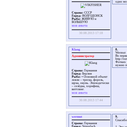
одно мо
Страна:
СССР
Город:
ВОЛГОДОНСК
Рыба:
ЖИВУЮ и
БОЛЬШУЮ
моя анкета
30.08.2013 17:18
Klang
8.
Wermut
Во перв
Администратор
http://r
Фотких 
нужно п
Страна:
Германия
Город:
Берлин
Рыба:
• Основной объект
ловли – треска, форель,
щука, окунь. Эпизодически
– селёдка, хорнфиш,
виттлинг.
моя анкета
30.08.2013 17:44
wermut
9.
Спасибо
Страна:
Германия
Город:
Stimpfach
1. Это 