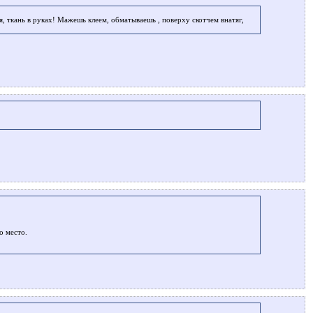
ля, ткань в руках! Мажешь клеем, обматываешь , поверху скотчем внатяг,
о место.