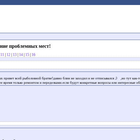
ение проблемных мест!
|
11
|
12
|
13
|
14
|
15
|
16
ых привет всей рыболовной братве!давно блин не заходил и не отписывался
,но тут как-
ее время только ремонтом и переделками.если будут конкретные вопросы или интересные о
!