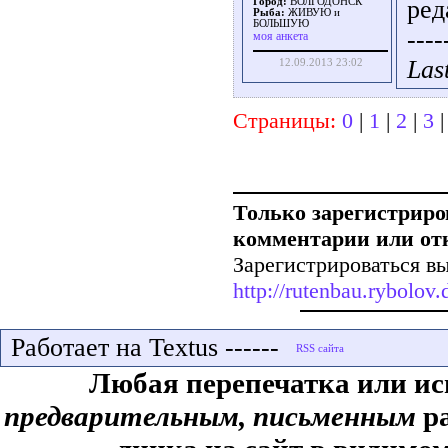
ред
Город:
ВОЛГОДОНСК
Рыба:
ЖИВУЮ и
БОЛЬШУЮ
----
моя анкета
Las
12.09.2013 23:02
Страницы:
0
|
1
|
2
|
3
Только зарегистриро
комментарии или от
Зарегистрироваться вы
http://rutenbau.rybolov.d
Работает на Textus ------
Любая перепечатка или ис
предварительным, письменным
ра