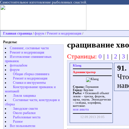
Самостоятельное изготовление рыболовных снастей.
Главная страница
форум
Ремонт и модернизация
/
/
/
Разделы:
сращивание хво
Спиннинг, составные части
Ремонт и модернизация
Страницы:
0
|
1
|
2
|
3
Изготовление спиннинговых
приманок
фотоальбом
Klang
91.
форум
Администратор
Общая сборка спиннинга
Что
Ремонт и модернизация
Станки и инструменты
нав
Конструирование приманок и
Страна:
Германия
Город:
Берлин
монтажей
Рыба:
• Основной объект
Ловля хищника
ловли – треска, форель,
Cоставные части, конструкция и
щука, окунь. Эпизодически
– селёдка, хорнфиш,
сборка
виттлинг.
Заводские снасти
моя анкета
Около рыбалки
Рыболовные места
12.09.2013 20:05
Разное
Все пользователи