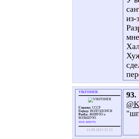
сан
из-
Раз
мне
Хал
Хуж
сде
пер
VIKFISHER
93.
@K
Страна:
СССР
"шп
Город:
ВОЛГОДОНСК
Рыба:
ЖИВУЮ и
БОЛЬШУЮ
моя анкета
12.09.2013 22:13