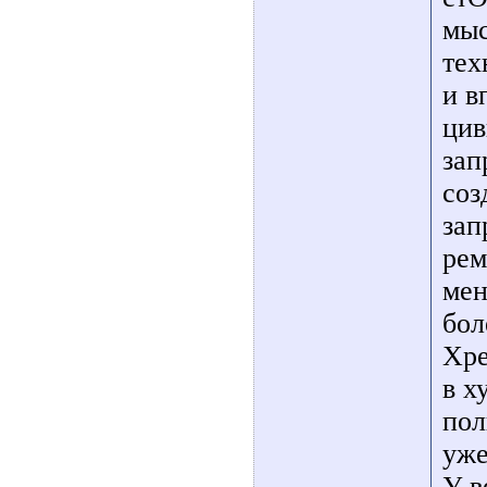
мыс
тех
и в
цив
зап
соз
зап
рем
мен
бол
Хре
в х
пол
уже
У в