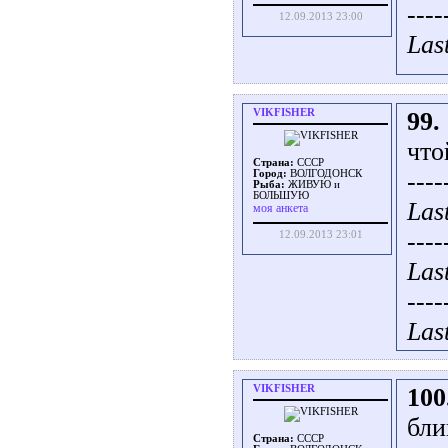
----
12.09.2013 23:00
Las
VIKFISHER
99.
что
Страна:
СССР
----
Город:
ВОЛГОДОНСК
Рыба:
ЖИВУЮ и
БОЛЬШУЮ
Las
моя анкета
----
12.09.2013 23:01
Las
----
Las
VIKFISHER
100
бли
Страна:
СССР