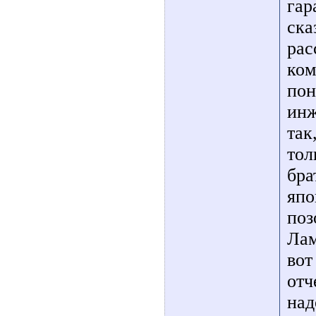
гар
ска
рас
ком
пон
инж
так
тол
бра
япо
поз
Лам
вот
отч
над