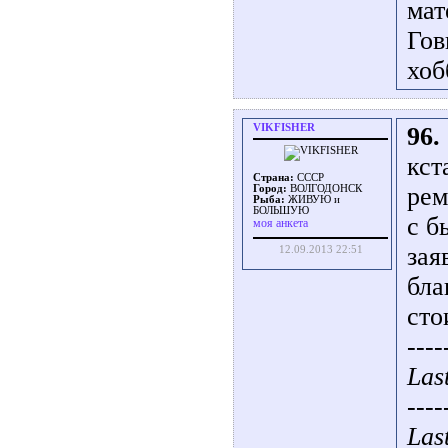
мат
Гов
хоб
VIKFISHER
96.
кст
Страна:
СССР
рем
Город:
ВОЛГОДОНСК
Рыба:
ЖИВУЮ и
БОЛЬШУЮ
с б
моя анкета
зая
12.09.2013 22:51
бла
сто
----
Las
----
Las