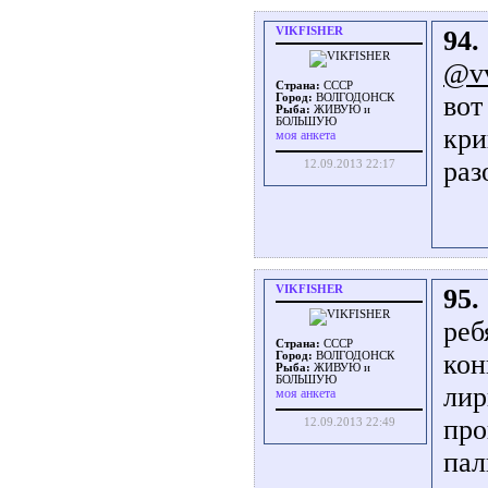
VIKFISHER
94.
@v
Страна:
СССР
вот
Город:
ВОЛГОДОНСК
Рыба:
ЖИВУЮ и
БОЛЬШУЮ
кри
моя анкета
раз
12.09.2013 22:17
VIKFISHER
95.
реб
Страна:
СССР
кон
Город:
ВОЛГОДОНСК
Рыба:
ЖИВУЮ и
БОЛЬШУЮ
лир
моя анкета
про
12.09.2013 22:49
пал