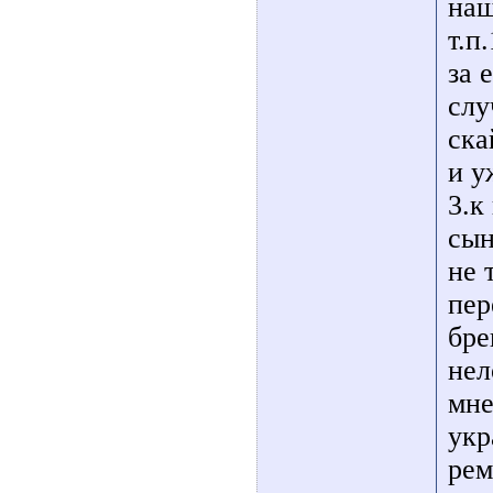
наш
т.п
за 
слу
ска
и у
3.к
сын
не 
пер
бре
нел
мне
укр
рем