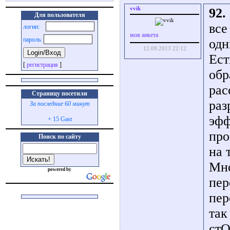
vvik
92.
Для пользователя
все
логин:
моя анкета
пароль:
од
12.09.2013 22:12
Ест
[
регистрация
]
обр
рас
Страницу посетили
раз
За последние 60 минут
эфф
+ 15 Gast
про
Поиск по сайту
на 
Мно
powered by
пер
пер
так
стО