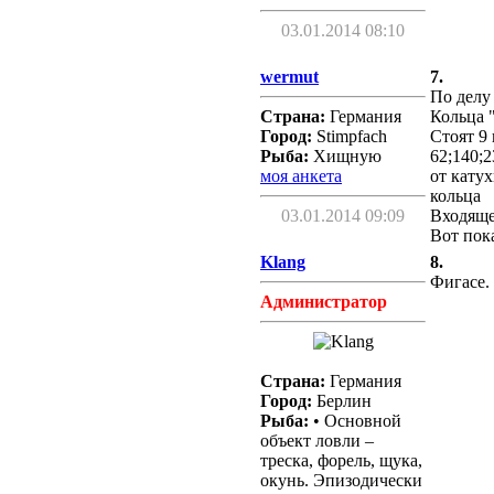
03.01.2014 08:10
wermut
7.
По делу
Страна:
Германия
Кольца
Город:
Stimpfach
Стоят 9
Рыба:
Хищную
62;140;2
моя анкета
от кату
кольца
03.01.2014 09:09
Входяще
Вот пок
Klang
8.
Фигасе.
Администратор
Страна:
Германия
Город:
Берлин
Рыба:
• Основной
объект ловли –
треска, форель, щука,
окунь. Эпизодически