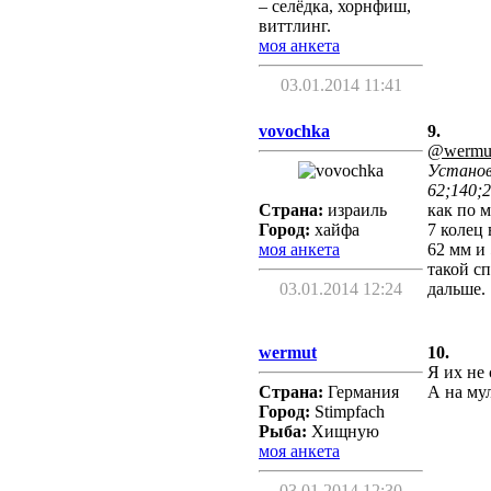
– селёдка, хорнфиш,
виттлинг.
моя анкета
03.01.2014 11:41
vovochka
9.
@wermu
Установ
62;140;
Страна:
израиль
как по м
Город:
хайфа
7 колец 
моя анкета
62 мм и 
такой сп
03.01.2014 12:24
дальше.
wermut
10.
Я их не 
Страна:
Германия
А на мул
Город:
Stimpfach
Рыба:
Хищную
моя анкета
03.01.2014 12:30