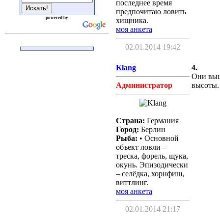
последнее время
предпочитаю ловить
powered by
хищника.
моя анкета
02.01.2014 19:42
Klang
4.
Они выш
Администратор
высоты.
Страна:
Германия
Город:
Берлин
Рыба:
• Основной
объект ловли –
треска, форель, щука,
окунь. Эпизодически
– селёдка, хорнфиш,
виттлинг.
моя анкета
02.01.2014 21:17