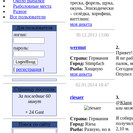
Около рыбалки
треска, форель, щука,
Рыболовные места
окунь. Эпизодически
Разное
– селёдка, хорнфиш,
Все пользователи
виттлинг.
моя анкета
Для пользователя
логин:
30.12.2013 13:06
wermut
2.
пароль:
Привет!
Страна:
Германия
Я не ра
Город:
Stimpfach
палок, 
Рыба:
Хищную
Сегодн
[
регистрация
]
моя анкета
Опупел 
02.01.2014 18:47
Страницу посетили
За последние 60
riesaer
3.
минут
@Klang
или мож
+ 24 Gast
Я собира
Страна:
Германия
получил
Город:
Riesa
Поиск по сайту
2,10 м.
Рыба:
Разную, но в