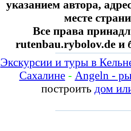
указанием автора, адре
месте стран
Все права принадл
rutenbau.rybolov.de и
Экскурсии и туры в Кельн
Сахалине
-
Angeln - р
построить
дом ил