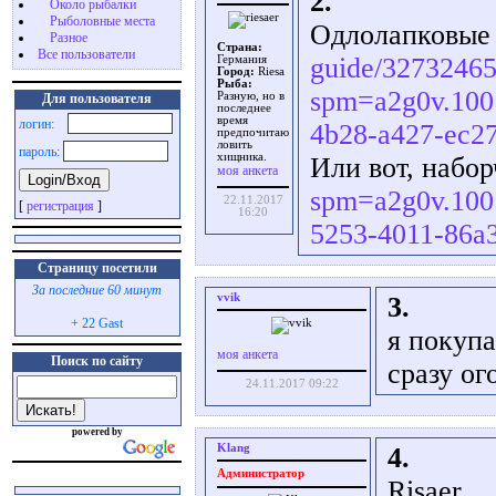
2.
Около рыбалки
Рыболовные места
Одлолапковые 
Разное
Страна:
Все пользователи
guide/32732465
Германия
Город:
Riesa
Рыба:
spm=a2g0v.100
Разную, но в
Для пользователя
последнее
время
логин:
4b28-a427-ec2
предпочитаю
ловить
пароль:
хищника.
Или вот, набо
моя анкета
spm=a2g0v.100
22.11.2017
[
регистрация
]
16:20
5253-4011-86a
Страницу посетили
За последние 60 минут
vvik
3.
+ 22 Gast
я покуп
моя анкета
Поиск по сайту
сразу ог
24.11.2017 09:22
powered by
Klang
4.
Администратор
Risaer