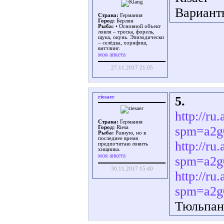
Варианты
Страна:
Германия
Город:
Берлин
Рыба:
• Основной объект
ловли – треска, форель,
щука, окунь. Эпизодически
– селёдка, хорнфиш,
виттлинг.
моя анкета
27.11.2017 21:05
riesaer
5.
http://r
Страна:
Германия
spm=a2g
Город:
Riesa
Рыба:
Разную, но в
последнее время
http://r
предпочитаю ловить
хищника.
моя анкета
spm=a2g
30.11.2017 15:40
http://r
spm=a2g
Тюльпаны