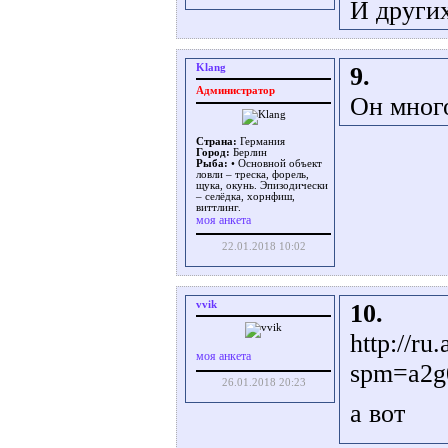
И други
Klang
9.
Администратор
Он много
Страна:
Германия
Город:
Берлин
Рыба:
• Основной объект
ловли – треска, форель,
щука, окунь. Эпизодически
– селёдка, хорнфиш,
виттлинг.
моя анкета
22.01.2018 10:02
vvik
10.
http://r
моя анкета
spm=a2g
26.01.2018 20:23
а вот