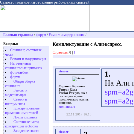
Самостоятельное изготовление рыболовных снастей.
Главная страница
форум
Ремонт и модернизация
/
/
/
Разделы:
Комплектующие с Алиэкспресс.
Спиннинг, составные
Страницы:
0
|
1
части
Ремонт и модернизация
Изготовление
спиннинговых приманок
riesaer
1.
фотоальбом
форум
На Али п
Общая сборка
спиннинга
Страна:
Германия
spm=a2g
Город:
Riesa
Ремонт и
Рыба:
Разную, но в
модернизация
последнее время
spm=a2g
Станки и
предпочитаю ловить
хищника.
инструменты
моя анкета
Конструирование
приманок и монтажей
22.11.2017 16:15
Ловля хищника
Cоставные части,
конструкция и сборка
Заводские снасти
riesaer