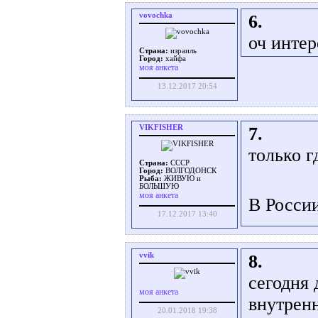
vovochka
6.
оч интер
Страна:
израиль
Город:
хайфа
моя анкета
13.12.2017 20:54
VIKFISHER
7.
только г
Страна:
СССР
Город:
ВОЛГОДОНСК
Рыба:
ЖИВУЮ и
БОЛЬШУЮ
моя анкета
В России
17.12.2017 13:40
vvik
8.
сегодня 
моя анкета
внутренн
20.01.2018 19:38