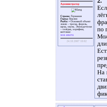
2.
Администратор
Есл
лёг
Страна:
Германия
Город:
Берлин
фра
Рыба:
• Основной объект
ловли – треска, форель,
щука, окунь. Эпизодически
по 
– селёдка, хорнфиш,
виттлинг.
Мож
моя анкета
24.10.2007 10:02
дли
Ест
рез
пре
На 
ста
дви
фик