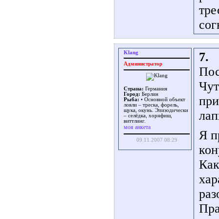
тре
сог
Klang
7.
Администратор
Пос
Чут
Страна:
Германия
Город:
Берлин
при
Рыба:
• Основной объект
ловли – треска, форель,
щука, окунь. Эпизодически
лап
– селёдка, хорнфиш,
виттлинг.
моя анкета
Я п
09.11.2007 08:29
кон
Как
хар
раз
Пра