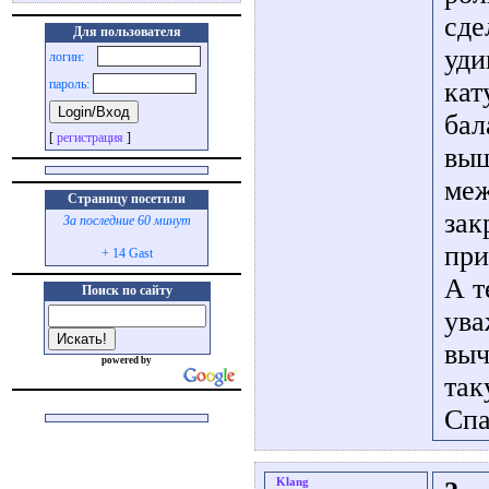
сде
Для пользователя
уди
логин:
кат
пароль:
бал
[
регистрация
]
выш
меж
Страницу посетили
зак
За последние 60 минут
при
+ 14 Gast
А т
Поиск по сайту
ува
выч
powered by
так
Спа
Klang