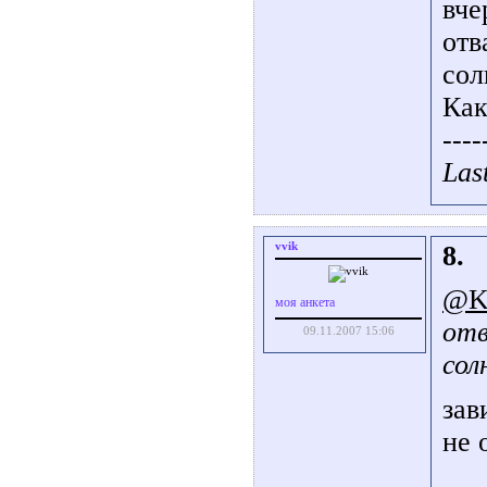
вче
отв
сол
Как
----
Las
vvik
8.
@K
моя анкета
отв
09.11.2007 15:06
сол
зав
не 