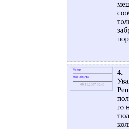
меш
соо
тол
заб
пор
Yanus
4.
моя анкета
Ува
06.11.2007 08:40
Реш
пол
го 
тюл
кол