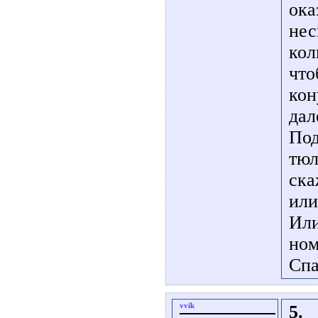
ока
нес
кол
что
кон
дал
Под
тюл
ска
или
Или
ном
Спа
vvik
5.