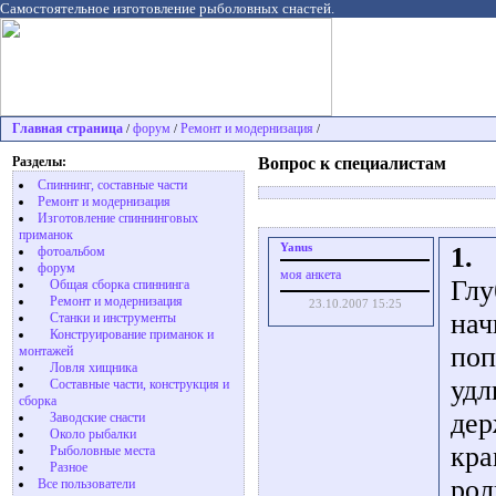
Самостоятельное изготовление рыболовных снастей.
Главная страница
форум
Ремонт и модернизация
/
/
/
Разделы:
Вопрос к специалистам
Спиннинг, составные части
Ремонт и модернизация
Изготовление спиннинговых
приманок
Yanus
1.
фотоальбом
форум
моя анкета
Глу
Общая сборка спиннинга
Ремонт и модернизация
23.10.2007 15:25
нач
Станки и инструменты
Конструирование приманок и
поп
монтажей
Ловля хищника
удл
Cоставные части, конструкция и
сборка
дер
Заводские снасти
Около рыбалки
кра
Рыболовные места
Разное
рол
Все пользователи