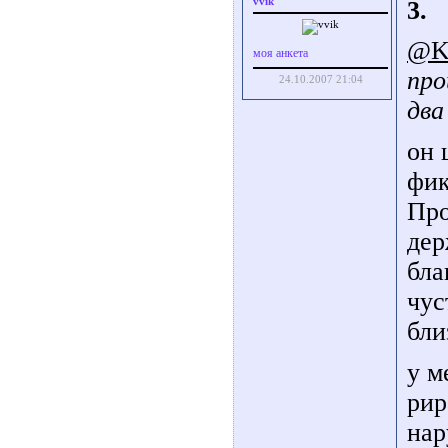
vvik
3.
@K
моя анкета
про
24.10.2007 21:04
два
он 
фик
Про
дер
бла
чус
бли
у м
рир
нар