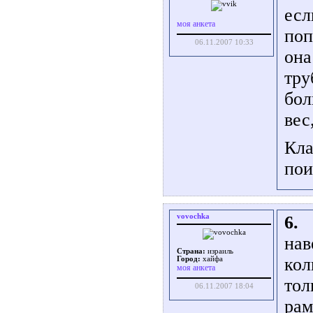
есл
моя анкета
поп
06.11.2007 10:33
она
тру
бол
вес
Кла
пои
vovochka
6.
нав
Страна:
израиль
кол
Город:
хайфа
моя анкета
тол
06.11.2007 18:04
рам