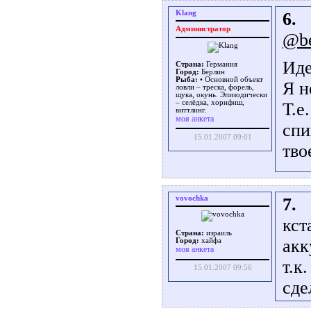
Klang
6.
Администратор
@be
Иде
Страна:
Германия
Город:
Берлин
Рыба:
• Основной объект
Я н
ловли – треска, форель,
щука, окунь. Эпизодически
– селёдка, хорнфиш,
Т.е
виттлинг.
моя анкета
спи
15.01.2007 09:01
тво
vovochka
7.
кст
Страна:
израиль
акк
Город:
хайфа
моя анкета
т.к
15.01.2007 09:56
сде