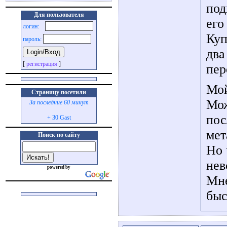
под
Для пользователя
его
логин:
Куп
пароль:
два
[
регистрация
]
пер
Мой
Страницу посетили
Мож
За последние 60 минут
пос
+ 30 Gast
мет
Поиск по сайту
Но 
нев
powered by
Мне
быс