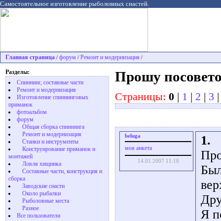
Самостоятельное изготовление рыболовных снастей.
Главная страница
форум
Ремонт и модернизация
/
/
/
Разделы:
Прошу посовето
Спиннинг, составные части
Ремонт и модернизация
Страницы:
0
|
1
|
2
|
3
Изготовление спиннинговых
приманок
фотоальбом
форум
Общая сборка спиннинга
Ремонт и модернизация
beluga
1.
Станки и инструменты
моя анкета
Конструирование приманок и
Про
монтажей
14.01.2007 11:18
Ловля хищника
Был
Cоставные части, конструкция и
сборка
вер
Заводские снасти
Около рыбалки
Дру
Рыболовные места
Разное
Я п
Все пользователи