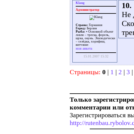
Klang
10.
Администратор
Не
Ско
Страна:
Германия
Город:
Берлин
тр
Рыба:
• Основной объект
ловли – треска, форель,
щука, окунь. Эпизодически
– селёдка, хорнфиш,
виттлинг.
моя анкета
15.01.2007 15:32
Страницы:
0
|
1
|
2
|
3
Только зарегистриро
комментарии или от
Зарегистрироваться вы
http://rutenbau.rybolov.d