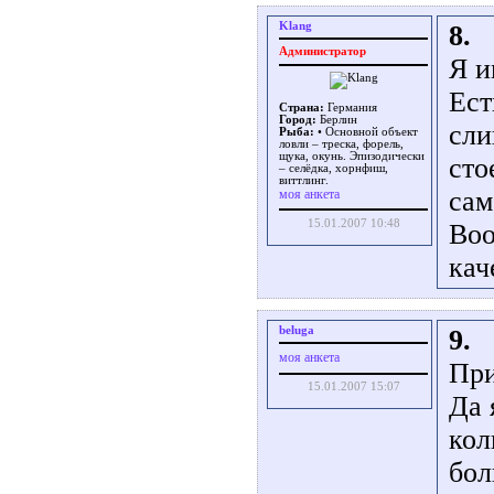
Klang
8.
Администратор
Я и
Ест
Страна:
Германия
Город:
Берлин
сли
Рыба:
• Основной объект
ловли – треска, форель,
щука, окунь. Эпизодически
сто
– селёдка, хорнфиш,
виттлинг.
сам
моя анкета
15.01.2007 10:48
Воо
кач
beluga
9.
моя анкета
При
15.01.2007 15:07
Да 
кол
бол