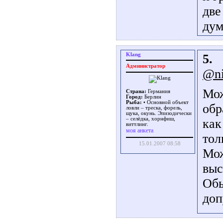
две
дум
Klang
5.
Администратор
@n
Мож
Страна:
Германия
Город:
Берлин
Рыба:
• Основной объект
обр
ловли – треска, форель,
щука, окунь. Эпизодически
– селёдка, хорнфиш,
как
виттлинг.
моя анкета
тол
15.01.2007 08:58
Мож
выс
Обы
доп