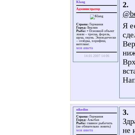
Klang
2.
Администратор
@be
Я е
Страна:
Германия
Город:
Берлин
Рыба:
• Основной объект
сде
ловли – треска, форель,
щука, окунь. Эпизодически
– селёдка, хорнфиш,
Вер
виттлинг.
моя анкета
ниж
14.01.2007 14:06
Врх
вст
Нап
nikodim
3.
Страна:
Германия
Здр
Город:
Альсбах
Рыба:
главное рыбачить
(не обязательно ловить)
не 
моя анкета