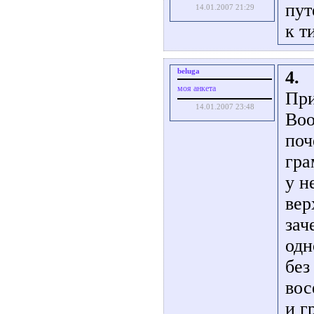
пут
14.01.2007 21:29
к т
beluga
4.
моя анкета
При
14.01.2007 23:48
Воо
поч
гра
у н
вер
зач
одн
без
вос
и г