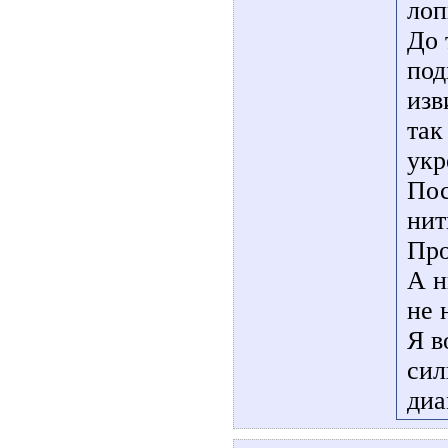
лоп
До 
под
изв
так
укр
Пос
нит
Про
А н
не 
Я в
сил
диа