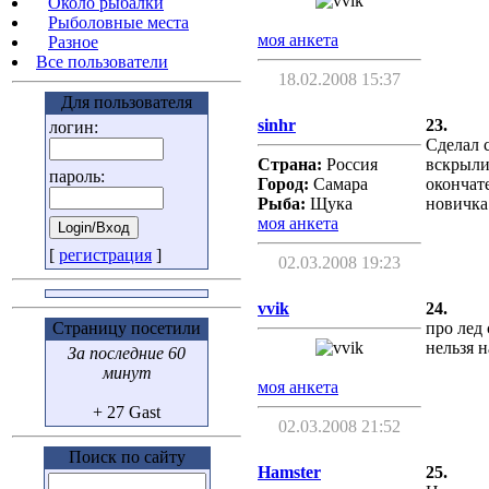
Около рыбалки
Рыболовные места
моя анкета
Разное
Все пользователи
18.02.2008 15:37
Для пользователя
sinhr
23.
логин:
Сделал с
Страна:
Россия
вскрылис
пароль:
Город:
Самара
окончат
Рыба:
Щука
новичка 
моя анкета
[
регистрация
]
02.03.2008 19:23
vvik
24.
Страницу посетили
про лед 
нельзя 
За последние 60
минут
моя анкета
+ 27 Gast
02.03.2008 21:52
Поиск по сайту
Hamster
25.