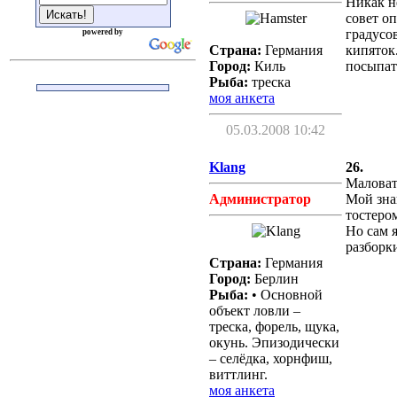
Никак н
совет о
градусов
powered by
Страна:
Германия
кипяток
Город:
Киль
посыпать
Рыба:
треска
моя анкета
05.03.2008 10:42
Klang
26.
Маловат
Администратор
Мой зна
тостеро
Но сам я
разборк
Страна:
Германия
Город:
Берлин
Рыба:
• Основной
объект ловли –
треска, форель, щука,
окунь. Эпизодически
– селёдка, хорнфиш,
виттлинг.
моя анкета