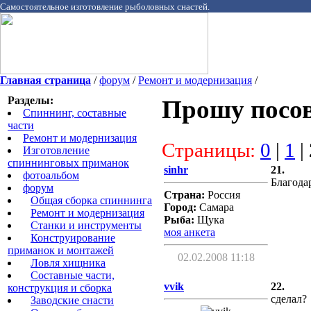
Самостоятельное изготовление рыболовных снастей.
Главная страница
/
форум
/
Ремонт и модернизация
/
Разделы:
Прошу посов
Спиннинг, составные
части
Ремонт и модернизация
Страницы:
0
|
1
|
Изготовление
спиннинговых приманок
sinhr
21.
фотоальбом
Благода
форум
Страна:
Россия
Общая сборка спиннинга
Город:
Самара
Ремонт и модернизация
Рыба:
Щука
Станки и инструменты
моя анкета
Конструирование
приманок и монтажей
02.02.2008 11:18
Ловля хищника
Cоставные части,
vvik
22.
конструкция и сборка
сделал?
Заводские снасти