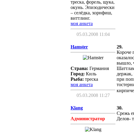
треска, форель, щука,
окунь. Эпизодически
– селёдка, хорнфиш,
виттлинг.
моя анкета
05.03.2008 11:04
Hamster
29.
Короче г
оказало
вышло, 
Страна:
Германия
Шаттлам
Город:
Киль
держак,
Рыба:
треска
при поп
моя анкета
тостерни
кирпич
05.03.2008 11:27
Klang
30.
Срежь е
Администратор
Делов- 