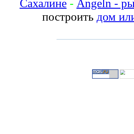
Сахалине
-
Angeln - р
построить
дом ил