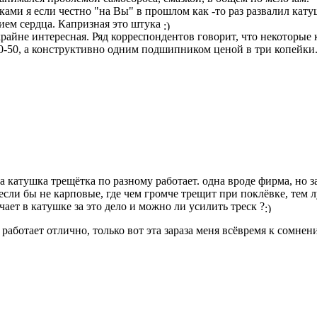
ками я если честно "на Вы" в прошлом как -то раз развалил кату
ием сердца. Капризная это штука
крайне интересная. Ряд корреспондентов говорит, что некоторы
30-50, а конструктивно одним подшипником ценой в три копейки
а катушка трещётка по разному работает. одна вроде фирма, но з
 если бы не карповые, где чем громче трещит при поклёвке, тем
чает в катушке за это дело и можно ли усилить треск ?
 работает отлично, только вот эта зараза меня всёвремя к сомне