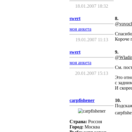
18.01.2007 18:32
swert
8.
@vovoc
моя анкета
Спасибо
Короче 
19.01.2007 11:13
swert
9.
@Wladim
моя анкета
См. пос
20.01.2007 15:13
Это отн
с задним
И скорее
carpfishener
10.
Подскаж
carpfish
Страна:
Россия
Город:
Москва