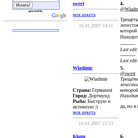
swert
4.
@Wladim
powered by
моя анкета
Трещётк
лепесто
16.01.2007 19:11
которой 
Находит
----------
Last edit
----------
Last edit
Wladimir
5.
@swert
Трещётк
лепесто
Страна:
Германия
которой
Город:
Дортмунд
Находит
Рыба:
Быструю и
да, но 
активную :)
моя анкета
16.01.2007 22:53
Klang
6.