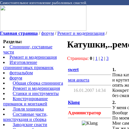
Самостоятельное изготовление рыболовных снастей.
Главная страница
/
форум
/
Ремонт и модернизация
/
Разделы:
Катушки,..рем
Спиннинг, составные
части
Ремонт и модернизация
Страницы:
0
|
1
|
2
|
3
Изготовление
спиннинговых приманок
swert
1.
фотоальбом
Пока ка
форум
моя анкета
и крутит
Общая сборка спиннинга
опять ж
Ремонт и модернизация
16.01.2007 14:34
Конкрет
Станки и инструменты
без смаз
Конструирование
Klang
2.
приманок и монтажей
У меня 
Ловля хищника
Администратор
Вообще 
Cоставные части,
По моем
конструкция и сборка
Мне сам
Заводские снасти
Так же 