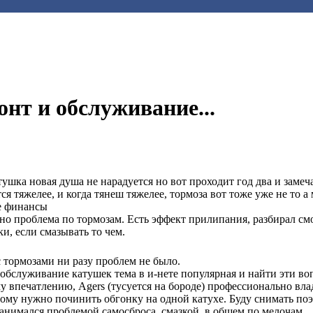
онт и обслуживание...
тушка новая душа не нарадуется но вот проходит год два и замеч
ся тяжелее, и когда тянеш тяжелее, тормоза вот тоже уже не то а 
е финансы
но проблема по тормозам. Есть эффект прилипания, разбирал с
ки, если смазывать то чем.
с тормозами ни разу проблем не было.
обслуживание катушек тема в и-нете популярная и найти эти в
у впечатлению, Agers (тусуется на бороде) профессионально вла
ому нужно починить обгонку на одной катухе. Буду снимать поэ
занимался проблемой самосброса, смазкой, в общем по мелочам.