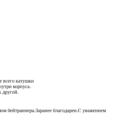
е всего катушки
нутри корпуса.
к другой.
ом бейтраннера.Заранее благодарен.С уважением