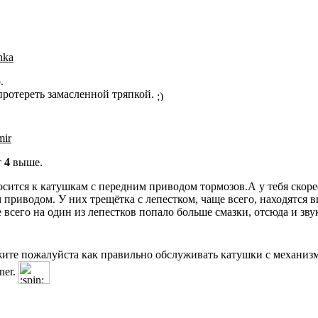
hka
.
протереть замасленной тряпкой.
ir
т
4
выше.
осится к катушкам с передним приводом тормозов.А у тебя скоре
 приводом. У них трещётка с лепестком, чаще всего, находятся в
 всего на один из лепестков попало больше смазки, отсюда и зву
ите пожалуйста как правильно обслуживать катушки с механизм
ener.