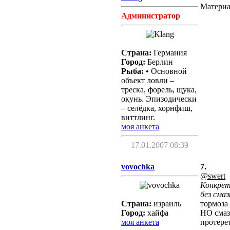
Материа
Администратор
Страна:
Германия
Город:
Берлин
Рыба:
• Основной
объект ловли –
треска, форель, щука,
окунь. Эпизодически
– селёдка, хорнфиш,
виттлинг.
моя анкета
17.01.2007 08:39
vovochka
7.
@swert
Конкрет
без смаз
Страна:
израиль
тормоза
Город:
хайфа
НО смаз
моя анкета
протере