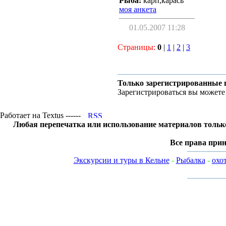
Рыба:
карп,карась
моя анкета
01.05.2007 11:28
Страницы:
0
|
1
|
2
|
3
Только зарегистрированные 
Зарегистрироваться вы можете
Работает на Textus ------
Любая перепечатка или использование материалов тольк
Все права прин
Экскурсии и туры в Кельне
-
Рыбалка
-
охо