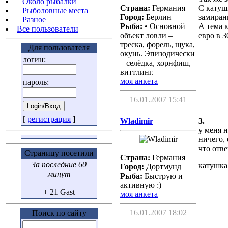
Около рыбалки
Страна:
Германия
С катуш
Рыболовные места
Город:
Берлин
замиран
Разное
Рыба:
• Основной
А тема 
Все пользователи
объект ловли –
евро в 
треска, форель, щука,
Для пользователя
окунь. Эпизодически
логин:
– селёдка, хорнфиш,
виттлинг.
моя анкета
пароль:
16.01.2007 15:41
[
регистрация
]
Wladimir
3.
у меня н
ничего,
что отве
Страницу посетили
Страна:
Германия
За последние 60
катушка
Город:
Дортмунд
минут
Рыба:
Быструю и
активную :)
+ 21 Gast
моя анкета
16.01.2007 18:02
Поиск по сайту