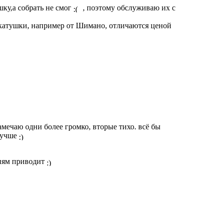
шку,а собрать не смог
, поэтому обслуживаю их с
е катушки, например от Шимано, отличаются ценой
.
амечаю одни более громко, вторые тихо. всё бы
 лучше
ниям приводит