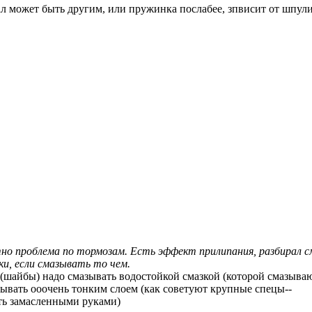
л может быть другим, или пружинка послабее, зпвисит от шпул
но проблема по тормозам. Есть эффект прилипания, разбирал 
ки, если смазывать то чем.
 (шайбы) надо смазывать водостойкой смазкой (которой смазыва
ывать ооочень тонким слоем (как советуют крупные спецы--
ть замасленными руками)