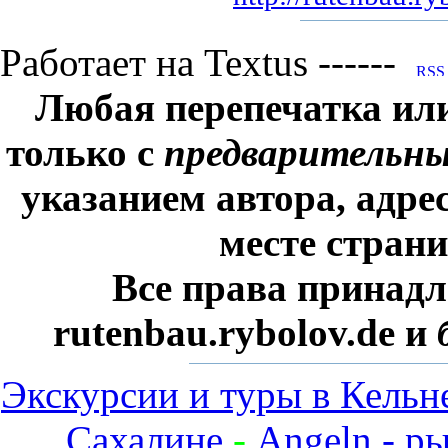
Работает на Textus ------
Любая перепечатка ил
только с
предварительн
указанием автора, адре
месте стран
Все права принадл
rutenbau.rybolov.de и
Экскурсии и туры в Кельн
Сахалине
-
Angeln - р