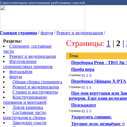
Самостоятельное изготовление рыболовных снастей.
Главная страница
/
форум
/
Ремонт и модернизация
/
Разделы:
Страницы:
1
|
2
|
Спиннинг, составные
части
Тема
Ремонт и модернизация
Изготовление
Переборка Penn - TRQ Jig 3
спиннинговых приманок
Проба пера
фотоальбом
Страницы:
0
|
1
|
2
|
3
форум
Переборка Shimano X-PTA 
Общая сборка спиннинга
Ремонт и модернизация
Страницы:
0
|
1
|
2
|
3
Станки и инструменты
Про мои вертушки или Зан
Конструирование
вечеров. Еще один велосипе
приманок и монтажей
Подскажите
Ловля хищника
Страницы:
0
|
1
|
2
|
3
Cоставные части,
Укоротить спининг.
конструкция и сборка
Заводские снасти
Трудное дело, незнаёмое :)