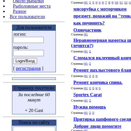
Около рыбалки
Страницы:
0
|
1
|
2
|
3
|
4
|
5
|
6
|
7
|
8
|
9
|
10
|
11
|
12
|
1
Рыболовные места
мясорубка с моторчиком
Разное
предмет, похожий на "тен
Все пользователи
как починить?
Для пользователя
Одночастник
логин:
Страницы:
0
|
1
Неравномерная намотка 
(лечится?)
пароль:
Страницы:
0
|
1
|
2
Сломался вклеенный конч
Страницы:
0
|
1
|
2
[
регистрация
]
Ремонт нахлыстового бла
Страницы:
0
|
1
|
2
|
3
|
4
Ремонт кончика спина.
Страницу посетили
Страницы:
0
|
1
|
2
|
3
|
4
|
5
За последние 60
Sportex Carat
минут
Страницы:
0
|
1
|
2
Нужна помощь
+ 20 Gast
Страницы:
0
|
1
|
2
|
3
Притирка цапфового соед
Поиск по сайту
Добрие люди помогите
Страницы:
0
|
1