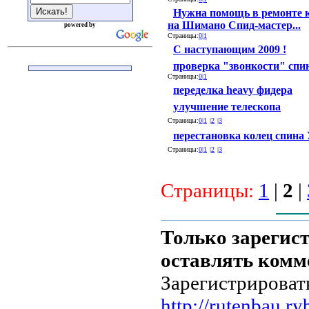
Нужна помощь в ремонте 
на Шимано Спид-мастер...
powered by
Страницы:
0
|
1
С наступающим 2009 !
проверка "звонкости" спи
Страницы:
0
|
1
переделка heavy фидера
улучшение телескопа
Страницы:
0
|
1
|
2
|
3
перестановка колец спина
Страницы:
0
|
1
|
2
|
3
Страницы:
1
|
2
|
Только зарегис
оставлять комм
Зарегистрироват
http://rutenbau.ry