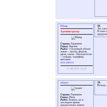
Klang
38.
Это уже 
Я тоже 
Администратор
придума
Страна:
Германия
Город:
Берлин
Рыба:
• Основной объект
ловли – треска, форель,
щука, окунь. Эпизодически
– селёдка, хорнфиш,
виттлинг.
моя анкета
17.08.2013 10:05
riesaer
39.
Володь, 
Страна:
Германия
Город:
Riesa
Рыба:
Разную, но в
последнее время
предпочитаю ловить