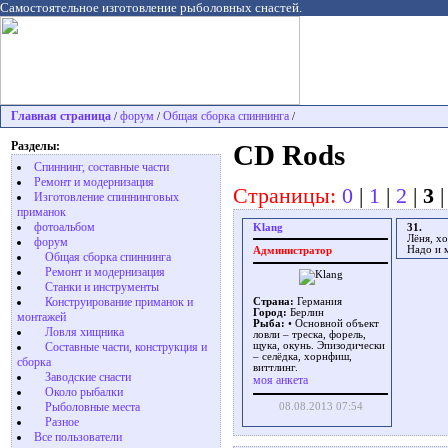
Самостоятельное изготовление рыболовных снастей.
Главная страница
форум
Общая сборка спиннинга
/
/
/
Разделы:
CD Rods
Спиннинг, составные части
Ремонт и модернизация
Страницы:
0
|
1
|
2
|
3
Изготовление спиннинговых
приманок
фотоальбом
Klang
31.
Лёня, хо
форум
Надо и м
Администратор
Общая сборка спиннинга
Ремонт и модернизация
Станки и инструменты
Конструирование приманок и
Страна:
Германия
Город:
Берлин
монтажей
Рыба:
• Основной объект
Ловля хищника
ловли – треска, форель,
Cоставные части, конструкция и
щука, окунь. Эпизодически
– селёдка, хорнфиш,
сборка
виттлинг.
Заводские снасти
моя анкета
Около рыбалки
Рыболовные места
08.08.2013 07:54
Разное
Все пользователи