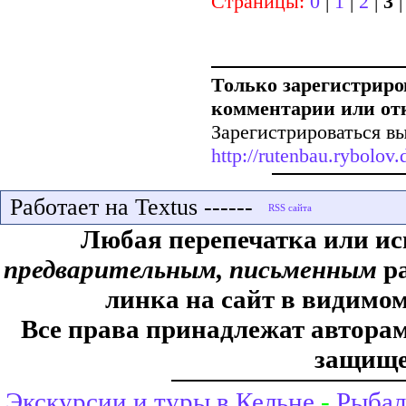
Страницы:
0
|
1
|
2
|
3
Только зарегистриро
комментарии или от
Зарегистрироваться вы
http://rutenbau.rybolov.d
Работает на Textus ------
Любая перепечатка или ис
предварительным, письменным
ра
линка на сайт в видимом
Все права принадлежат авторам,
защище
Экскурсии и туры в Кельне
-
Рыбал