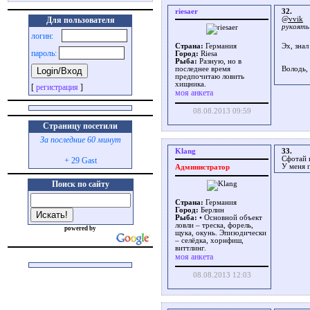
riesaer
32.
@vvik
Для пользователя
рукоять
логин:
Страна:
Германия
Эх, знал
пароль:
Город:
Riesa
Рыба:
Разную, но в
Володь,
последнее время
предпочитаю ловить
хищника.
[
регистрация
]
моя анкета
08.08.2013 09:59
Страницу посетили
За последние 60 минут
Klang
33.
Сфотай к
+ 29 Gast
У меня 
Администратор
Поиск по сайту
Страна:
Германия
Город:
Берлин
Рыба:
• Основной объект
ловли – треска, форель,
powered by
щука, окунь. Эпизодически
– селёдка, хорнфиш,
виттлинг.
моя анкета
08.08.2013 12:03