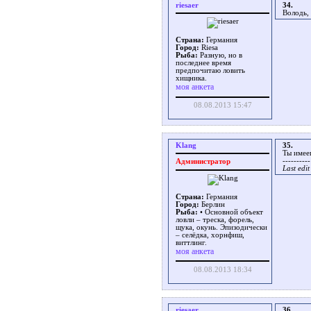
riesaer
34.
Володь,
Страна:
Германия
Город:
Riesa
Рыба:
Разную, но в
последнее время
предпочитаю ловить
хищника.
моя анкета
08.08.2013 15:47
Klang
35.
Ты имее
----------
Администратор
Last edi
Страна:
Германия
Город:
Берлин
Рыба:
• Основной объект
ловли – треска, форель,
щука, окунь. Эпизодически
– селёдка, хорнфиш,
виттлинг.
моя анкета
08.08.2013 18:34
riesaer
36.