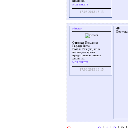
хищника.
моя анкета
17.08.2013 13:13
riesaer
40.
Вот так
Страна:
Германия
Город:
Riesa
Рыба:
Разную, но в
последнее время
предпочитаю ловить
хищника.
моя анкета
17.08.2013 13:15