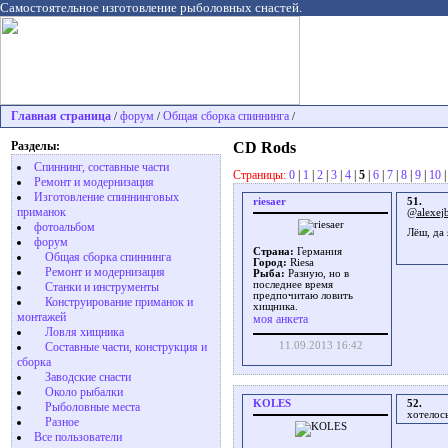
Самостоятельное изготовление рыболовных снастей.
Главная страница
форум
Общая сборка спиннинга
/
/
/
Разделы:
CD Rods
Спиннинг, составные части
Страницы:
0
|
1
|
2
|
3
|
4
|
5
|
6
|
7
|
8
|
9
|
10
Ремонт и модернизация
Изготовление спиннинговых
riesaer
51.
приманок
@alexej
фотоальбом
Лёш, да 
форум
Страна:
Германия
Общая сборка спиннинга
Город:
Riesa
Ремонт и модернизация
Рыба:
Разную, но в
последнее время
Станки и инструменты
предпочитаю ловить
Конструирование приманок и
хищника.
монтажей
моя анкета
Ловля хищника
Cоставные части, конструкция и
11.09.2013 16:42
сборка
Заводские снасти
Около рыбалки
KOLES
52.
Рыболовные места
хотелось
Разное
Все пользователи