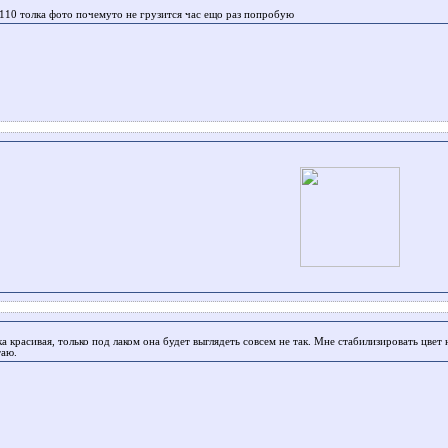
ei110 толка фото почемуто не грузится час ещо раз попробую
а красивая, только под лаком она будет выглядеть совсем не так. Мне стабилизировать цвет 
таю.