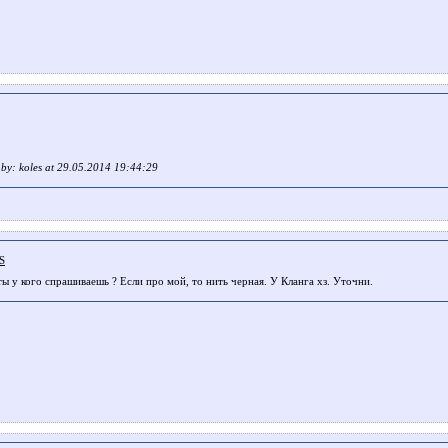
t by: koles at 29.05.2014 19:44:29
S
ты у кого спрашиваешь ? Если про мой, то нить черная. У Кланга хз. Уточни.