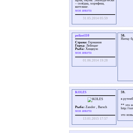
щука, окунь. Эпизодически
– селёдка, хорнфиш,
виттлинг.
моя анкета
31.05.2014 05:59
polizei110
58.
Нитку б
Страна:
Германия
Город:
Лейпциг
Рыба:
Хищную
моя анкета
01.06.2014 19:28
KOLES
59.
в рутен
** это н
Рыба:
Zander , Barsch
http://r
моя анкета
это нов
13.01.2015 17:57