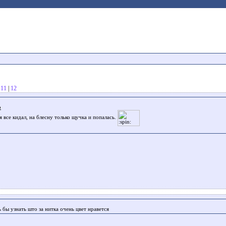
|
11
|
12
b
я все кидал, на блесну только щучка и попалась.
 бы узнать што за нитка очень цвет нравется