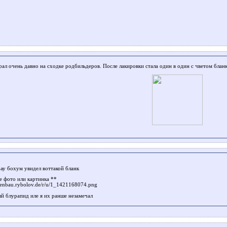
рал очень давно на сходке родбильдеров. После лакировки стала один в один с чветом бланк
бау бохум увидел воттакой бланк
е фото или картинка **
utenbau.rybolov.de/r/u/1_1421168074.png
ый блурапид иле я их ранше незамечал