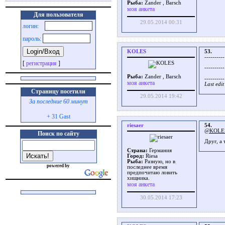
Рыба:
Zander , Barsch
моя анкета
Для пользователя
29.05.2014 00:31
логин:
пароль:
KOLES
53.
----------
[
регистрация
]
----------
Рыба:
Zander , Barsch
----------
моя анкета
Last edi
Страницу посетили
29.05.2014 19:42
За последние 60 минут
+ 31 Gast
riesaer
54.
@KOLE
Поиск по сайту
Друг, а 
Страна:
Германия
Город:
Riesa
Рыба:
Разную, но в
powered by
последнее время
предпочитаю ловить
хищника.
моя анкета
30.05.2014 17:23