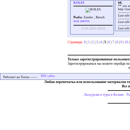
KOLES
60.
** это н
http://r
----------
Last edi
Рыба:
Zander , Barsch
----------
моя анкета
Last edi
----------
Last edi
13.01.2015 18:03
Страницы:
0
|
1
|
2
|
3
|
4
|
5
|
6
|
7
|
8
|
9
|
10
Только зарегистрированные пользоват
Зарегистрироваться вы можете перейдя по
Работает на Textus ------
Любая перепечатка или использование материалов т
Все 
Экскурсии и туры в Кельне
-
Ры