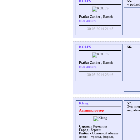
KOLES
55.
у poliz
Рыба:
Zander , Barsch
моя анкета
30.05.2014 21:45
KOLES
56.
Рыба:
Zander , Barsch
моя анкета
30.05.2014 23:46
Klang
57.
Это нитк
не рабо
Администратор
Страна:
Германия
Город:
Берлин
Рыба:
• Основной объект
ловли – треска, форель,