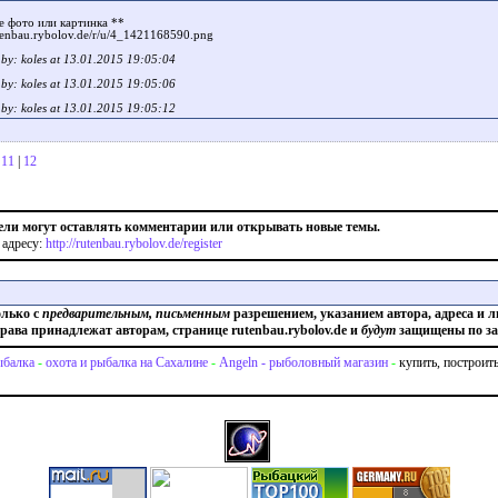
е фото или картинка **
utenbau.rybolov.de/r/u/4_1421168590.png
t by: koles at 13.01.2015 19:05:04
t by: koles at 13.01.2015 19:05:06
t by: koles at 13.01.2015 19:05:12
|
11
|
12
ели могут оставлять комментарии или открывать новые темы.
 адресу:
http://rutenbau.rybolov.de/register
олько с
предварительным, письменным
разрешением, указанием автора, адреса и л
права принадлежат авторам, странице rutenbau.rybolov.de и
будут
защищены по за
балка
-
охота и рыбалка на Сахалине
-
Angeln - рыболовный магазин
-
купить, построит