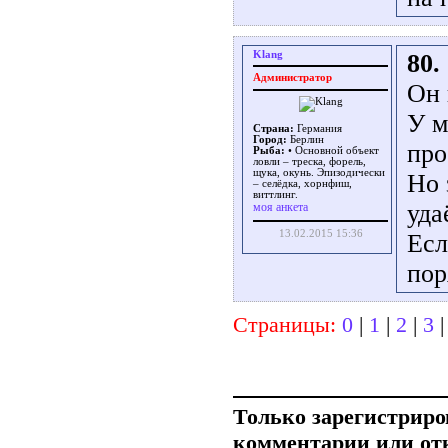
Klang
80.
Администратор
Он 
У м
Страна:
Германия
Город:
Берлин
про
Рыба:
• Основной объект
ловли – треска, форель,
щука, окунь. Эпизодически
Но 
– селёдка, хорнфиш,
виттлинг.
уда
моя анкета
13.02.2015 15:36
Есл
пор
Страницы:
0
|
1
|
2
|
3
Только зарегистриро
комментарии или от