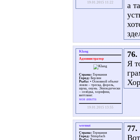
19.01.2015 11:22
а т
уст
хот
зде
Klang
76.
Администратор
Я т
гра
Страна:
Германия
Город:
Берлин
Хор
Рыба:
• Основной объект
ловли – треска, форель,
щука, окунь. Эпизодически
– селёдка, хорнфиш,
виттлинг.
моя анкета
19.01.2015 13:55
wermut
77.
Страна:
Германия
Вот
Город:
Stimpfach
Рыба:
Хищную