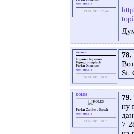
моя анкета
htt
19.01.2015 22:44
top
Дум
wermut
78.
Страна:
Германия
Вот
Город:
Stimpfach
Рыба:
Хищную
моя анкета
St.
26.01.2015 20:06
KOLES
79.
ну 
Рыба:
Zander , Barsch
да
моя анкета
13.02.2015 10:23
7-2
на 