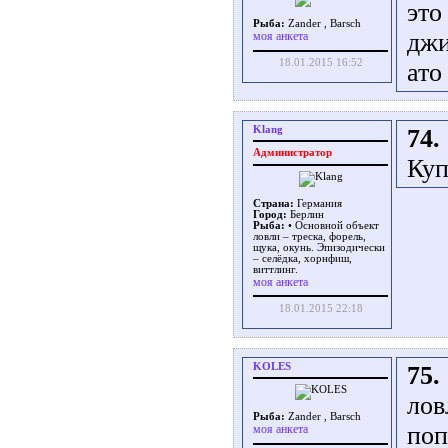
это
Рыба:
Zander , Barsch
дж
моя анкета
18.01.2015 16:52
ато
Klang
74.
Администратор
Куп
Страна:
Германия
Город:
Берлин
Рыба:
• Основной объект
ловли – треска, форель,
щука, окунь. Эпизодически
– селёдка, хорнфиш,
виттлинг.
моя анкета
18.01.2015 22:18
KOLES
75.
лов
Рыба:
Zander , Barsch
поп
моя анкета