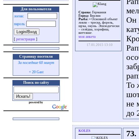
Рап
мел
Для пользователя
Страна:
Германия
логин:
Город:
Берлин
Он 
Рыба:
• Основной объект
ловли – треска, форель,
пароль:
щука, окунь. Эпизодически
кат
– селёдка, хорнфиш,
виттлинг.
Кро
моя анкета
[
регистрация
]
17.01.2015 13:10
Рап
осо
Страницу посетили
За последние 60 минут
заб
+ 20 Gast
рап
Поиск по сайту
То 
шот
не 
powered by
до 
KOLES
73.