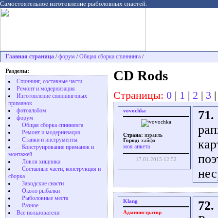
Самостоятельное изготовление рыболовных снастей.
Главная страница
форум
Общая сборка спиннинга
/
/
/
Разделы:
CD Rods
Спиннинг, составные части
Ремонт и модернизация
Страницы:
0
|
1
|
2
|
3
Изготовление спиннинговых
приманок
фотоальбом
vovochka
71.
форум
Общая сборка спиннинга
рап
Ремонт и модернизация
Страна:
израиль
Станки и инструменты
кар
Город:
хайфа
моя анкета
Конструирование приманок и
монтажей
поэ
17.01.2015 12:52
Ловля хищника
Cоставные части, конструкция и
нес
сборка
Заводские снасти
Около рыбалки
Рыболовные места
Klang
72.
Разное
Все пользователи
Администратор