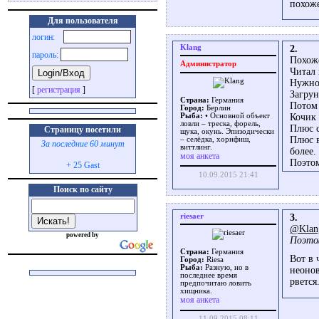
похоже
Для пользователя
логин:
Klang
2.
пароль:
Похоже
Администратор
Читал
Нужно
[
регистрация
]
Загрун
Страна:
Германия
Потом 
Город:
Берлин
Кочик 
Рыба:
• Основной объект
ловли – треска, форель,
Плюс с
Страницу посетили
щука, окунь. Эпизодически
Плюс в
– селёдка, хорнфиш,
За последние 60 минут
виттлинг.
более.
моя анкета
Поэтом
+ 25 Gast
10.09.2015 21:41
Поиск по сайту
riesaer
3.
@Klan
powered by
Поэтом
Страна:
Германия
Вот в 
Город:
Riesa
Рыба:
Разную, но в
неонов
последнее время
рвется
предпочитаю ловить
хищника.
моя анкета
11.09.2015 08:11