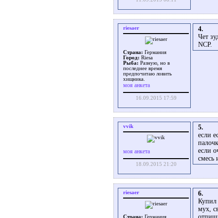
riesaer
4.
Чет зу
NCP.
Страна:
Германия
Город:
Riesa
Рыба:
Разную, но в
последнее время
предпочитаю ловить
хищника.
моя анкета
16.09.2015 17:59
vvik
5.
если е
палочк
если о
моя анкета
смесь 
18.09.2015 21:20
riesaer
6.
Купил 
мух, с
отпиш
Страна:
Германия