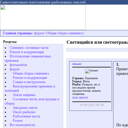
Самостоятельное изготовление рыболовных снастей.
Главная страница
форум
Общая сборка спиннинга
/
/
/
Разделы:
Светящийся или светоотраж
Спиннинг, составные части
Ремонт и модернизация
Изготовление спиннинговых
приманок
riesaer
1.
фотоальбом
Привет
форум
привез
Общая сборка спиннинга
Ремонт и модернизация
Страна:
Германия
Город:
Riesa
Станки и инструменты
Рыба:
Разную, но в
Конструирование приманок и
последнее время
монтажей
предпочитаю ловить
хищника.
Ловля хищника
моя анкета
Cоставные части, конструкция и
сборка
10.09.2015 08:58
Заводские снасти
Около рыбалки
Рыболовные места
Разное
По иде
Все пользователи