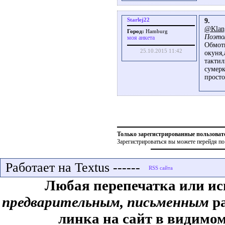
Starlej22
9.
@Klan
Город:
Hamburg
Поэтом
моя анкета
Обмотк
25.10.2015 11:42
окуня,
тактил
сумерк
просто
Только зарегистрированные пользоват
Зарегистрироваться вы можете перейдя по
Работает на Textus ------
Любая перепечатка или ис
предварительным, письменным
ра
линка на сайт в видимом