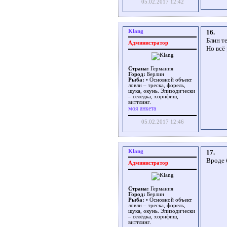
05.02.2017 12:42
Klang
16.
Блин т
Администратор
Но всё 
Страна:
Германия
Город:
Берлин
Рыба:
• Основной объект
ловли – треска, форель,
щука, окунь. Эпизодически
– селёдка, хорнфиш,
виттлинг.
моя анкета
05.02.2017 12:46
Klang
17.
Вроде 
Администратор
Страна:
Германия
Город:
Берлин
Рыба:
• Основной объект
ловли – треска, форель,
щука, окунь. Эпизодически
– селёдка, хорнфиш,
виттлинг.