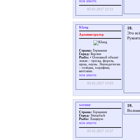
моя анкета
05.02.2017 12:51
Klang
18.
Это вс
Администратор
Рукоят
Страна:
Германия
Город:
Берлин
Рыба:
• Основной объект
ловли – треска, форель,
щука, окунь. Эпизодически
– селёдка, хорнфиш,
виттлинг.
моя анкета
05.02.2017 13:03
wermut
19.
Волокн
Страна:
Германия
Город:
Stimpfach
Рыба:
Хищную
моя анкета
05.02.2017 13:57