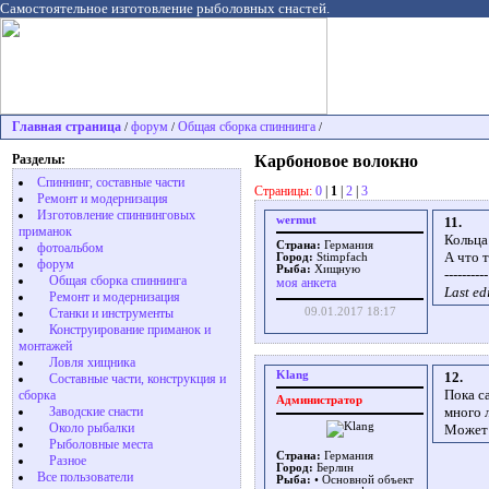
Самостоятельное изготовление рыболовных снастей.
Главная страница
форум
Общая сборка спиннинга
/
/
/
Разделы:
Карбоновое волокно
Спиннинг, составные части
Страницы:
0
|
1
|
2
|
3
Ремонт и модернизация
Изготовление спиннинговых
wermut
11.
приманок
Кольца
Страна:
Германия
фотоальбом
А что 
Город:
Stimpfach
форум
Рыба:
Хищную
----------
Общая сборка спиннинга
моя анкета
Last ed
Ремонт и модернизация
Станки и инструменты
09.01.2017 18:17
Конструирование приманок и
монтажей
Ловля хищника
Klang
12.
Cоставные части, конструкция и
Пока с
сборка
Администратор
много л
Заводские снасти
Около рыбалки
Может 
Рыболовные места
Страна:
Германия
Разное
Город:
Берлин
Все пользователи
Рыба:
• Основной объект