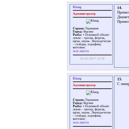
Klang
14.
Примо
Администратор
Диамет
Примот
Страна:
Германия
Город:
Берлин
Рыба:
• Основной объект
ловли – треска, форель,
щука, окунь. Эпизодически
– селёдка, хорнфиш,
виттлинг.
моя анкета
05.02.2017 12:38
Klang
15.
С лаки
Администратор
Страна:
Германия
Город:
Берлин
Рыба:
• Основной объект
ловли – треска, форель,
щука, окунь. Эпизодически
– селёдка, хорнфиш,
виттлинг.
моя анкета