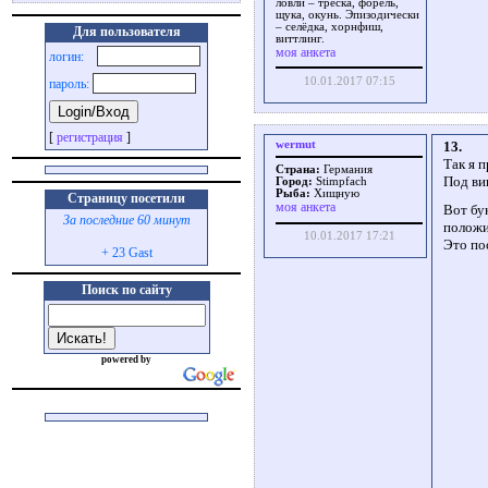
ловли – треска, форель,
щука, окунь. Эпизодически
– селёдка, хорнфиш,
Для пользователя
виттлинг.
моя анкета
логин:
10.01.2017 07:15
пароль:
[
регистрация
]
wermut
13.
Так я 
Страна:
Германия
Под ви
Город:
Stimpfach
Рыба:
Хищную
Страницу посетили
моя анкета
Вот бу
За последние 60 минут
полож
10.01.2017 17:21
Это по
+ 23 Gast
Поиск по сайту
powered by