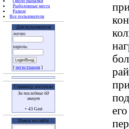
Около рыбалки
при
Рыболовные места
Разное
кон
Все пользователи
Для пользователя
кол
логин:
наг
пароль:
бол
[
регистрация
]
рай
при
Страницу посетили
За последние 60
под
минут
его
+ 43 Gast
пер
Поиск по сайту