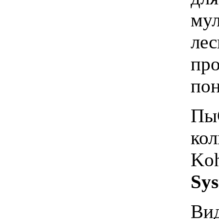
мул
лес
про
пон
ПыС
кол
Koh
Sys
Вид