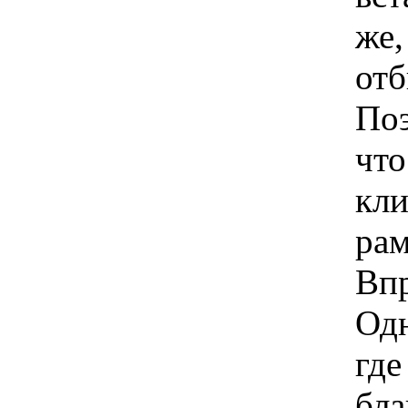
же,
отб
Поэ
что
кли
рам
Впр
Одн
где
бла