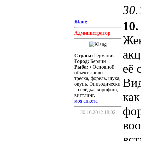
30.
Klang
10.
Администратор
Жен
акц
Страна:
Германия
Город:
Берлин
её 
Рыба:
• Основной
объект ловли –
треска, форель, щука,
Вид
окунь. Эпизодически
– селёдка, хорнфиш,
как
виттлинг.
моя анкета
фор
30.10.2012 18:02
воо
вст