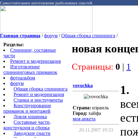
Самостоятельное изготовление рыболовных снастей.
Главная страница
/
форум
/
Общая сборка спиннинга
/
Разделы:
новая конце
Спиннинг, составные
части
Ремонт и модернизация
Страницы:
0
|
1
Изготовление
спиннинговых приманок
фотоальбом
форум
vovochka
1.
Общая сборка спиннинга
Ремонт и модернизация
все
Станки и инструменты
Конструирование
Страна:
израиль
приманок и монтажей
Город:
хайфа
ест
Ловля хищника
моя анкета
Cоставные части,
пож
конструкция и сборка
20.11.2007 19:33
Заводские снасти