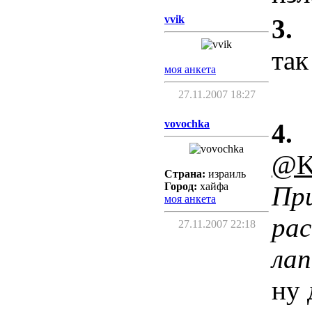
vvik
3.
так
моя анкета
27.11.2007 18:27
vovochka
4.
@K
Страна:
израиль
Город:
хайфа
При
моя анкета
рас
27.11.2007 22:18
лап
ну 