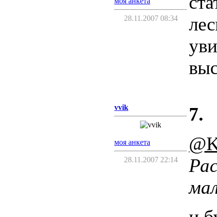
ста
моя анкета
лес
28.11.2007 08:34
уви
выс
vvik
7.
@K
моя анкета
Рас
28.11.2007 22:14
мал
и б