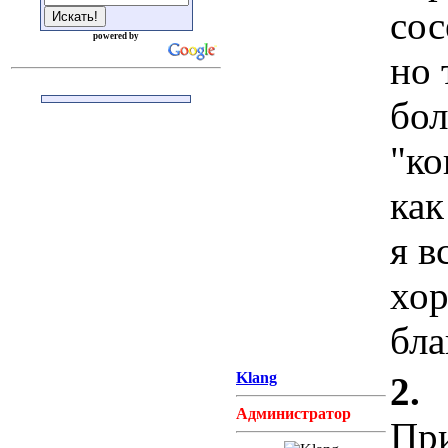
сос
powered by
но 
бо
"ко
как
я в
хор
бла
Klang
2.
Администратор
При