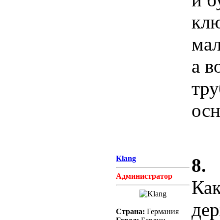
клю
мал
а в
тру
осн
Klang
8.
Администратор
Как
де
Страна:
Германия