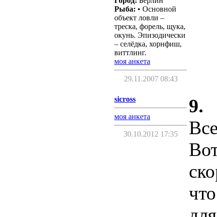
Город:
Берлин
Рыба:
• Основной
объект ловли –
треска, форель, щука,
окунь. Эпизодически
– селёдка, хорнфиш,
виттлинг.
моя анкета
29.11.2007 08:43
sicross
9.
моя анкета
Все
30.10.2012 17:35
Вот
ско
что
для