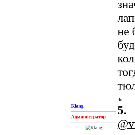
зна
лап
не 
буд
кол
тог
тюл
Klang
5.
Администратор
@v