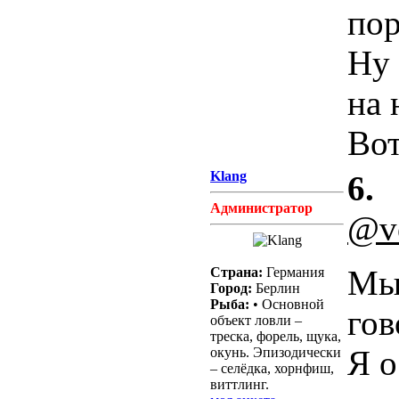
пор
Ну 
на 
Вот
Klang
6.
Администратор
@v
Мы 
Страна:
Германия
Город:
Берлин
Рыба:
• Основной
гов
объект ловли –
треска, форель, щука,
Я о
окунь. Эпизодически
– селёдка, хорнфиш,
виттлинг.