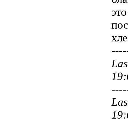
это
пос
хле
----
Las
19:
----
Las
19:
----