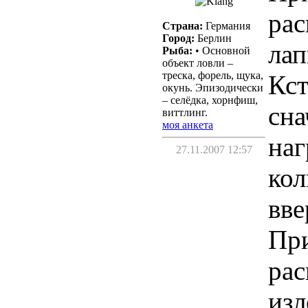
рас
Страна:
Германия
Город:
Берлин
лап
Рыба:
• Основной
объект ловли –
треска, форель, щука,
Кст
окунь. Эпизодически
– селёдка, хорнфиш,
сна
виттлинг.
моя анкета
наг
27.11.2007 12:57
кол
вве
При
рас
изл