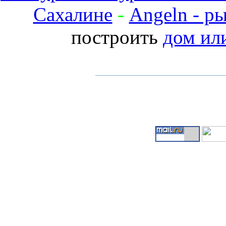
Сахалине
-
Angeln - р
построить
дом ил