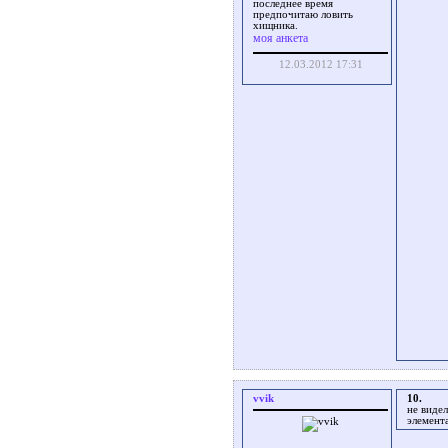
последнее время
предпочитаю ловить
хищника.
моя анкета
12.03.2012 17:31
vvik
10.
не видел
элемент