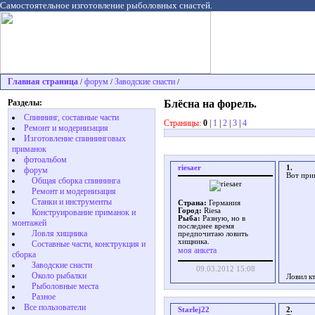
Самостоятельное изготовление рыболовных снастей.
Главная страница
форум
Заводские снасти
/
/
/
Разделы:
Блёсна на форель.
Спиннинг, составные части
Страницы:
0
|
1
|
2
|
3
|
4
Ремонт и модернизация
Изготовление спиннинговых
приманок
фотоальбом
riesaer
1.
форум
Вот прик
Общая сборка спиннинга
Ремонт и модернизация
Станки и инструменты
Страна:
Германия
Город:
Riesa
Конструирование приманок и
Рыба:
Разную, но в
монтажей
последнее время
Ловля хищника
предпочитаю ловить
хищника.
Cоставные части, конструкция и
моя анкета
сборка
Заводские снасти
09.03.2012 15:08
Около рыбалки
Ловил к
Рыболовные места
Разное
Все пользователи
Starlej22
2.