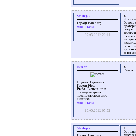
Starlej22
5.
Я пока м
Володь 
Город:
Hamburg
провери
моя анкета
самую п
веревоч
09.03.2012 22:14
изгалял
интерес
изумител
если пов
чуть ниж
который 
riesaer
6.
Саш, а 
Страна:
Германия
Город:
Riesa
Рыба:
Разную, но в
последнее время
предпочитаю ловить
хищника.
моя анкета
10.03.2012 05:52
Starlej22
7.
Вот так
http://s
Город:
Hamburg