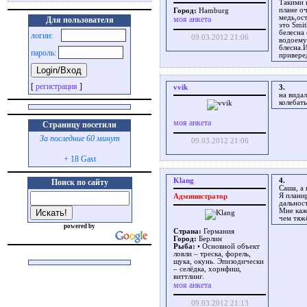
Такими н
плане оч
Город:
Hamburg
медь,ос
моя анкета
Для пользователя
это Smit
белесна
логин:
09.03.2012 21:06
водоему
блесна.И
пароль:
привере
[
регистрация
]
vvik
3.
на видал
колебать
моя анкета
Страницу посетили
За последние 60 минут
09.03.2012 21:06
+ 18 Gast
Klang
4.
Поиск по сайту
Саша, а 
Я планир
Администратор
дальнос
Мне каж
чем тяж
powered by
Страна:
Германия
Город:
Берлин
Рыба:
• Основной объект
ловли – треска, форель,
щука, окунь. Эпизодически
– селёдка, хорнфиш,
виттлинг.
моя анкета
09.03.2012 21:13