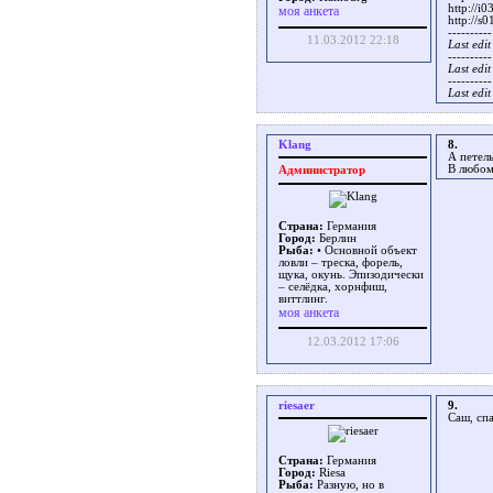
http://i
моя анкета
http://s
----------
11.03.2012 22:18
Last edi
----------
Last edi
----------
Last edi
Klang
8.
А петель
В любом
Администратор
Страна:
Германия
Город:
Берлин
Рыба:
• Основной объект
ловли – треска, форель,
щука, окунь. Эпизодически
– селёдка, хорнфиш,
виттлинг.
моя анкета
12.03.2012 17:06
riesaer
9.
Саш, сп
Страна:
Германия
Город:
Riesa
Рыба:
Разную, но в