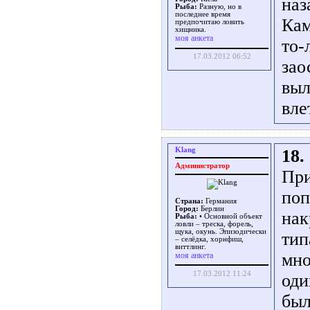
наз
Рыба:
Разную, но в
последнее время
Кам
предпочитаю ловить
хищника.
моя анкета
то-
17.03.2012 06:52
зао
выл
вле
Klang
18.
Администратор
При
поп
Страна:
Германия
Город:
Берлин
нак
Рыба:
• Основной объект
ловли – треска, форель,
щука, окунь. Эпизодически
тип
– селёдка, хорнфиш,
виттлинг.
мно
моя анкета
17.03.2012 11:24
оди
был