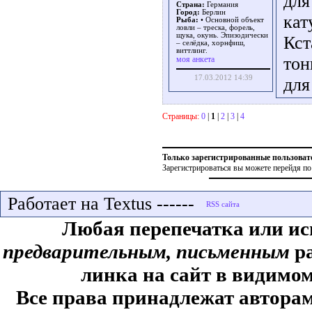
для
Страна:
Германия
Город:
Берлин
кат
Рыба:
• Основной объект
ловли – треска, форель,
щука, окунь. Эпизодически
Кст
– селёдка, хорнфиш,
виттлинг.
тон
моя анкета
17.03.2012 14:39
для
Страницы:
0
|
1
|
2
|
3
|
4
Только зарегистрированные пользоват
Зарегистрироваться вы можете перейдя по
Работает на Textus ------
Любая перепечатка или ис
предварительным, письменным
ра
линка на сайт в видимом
Все права принадлежат авторам,