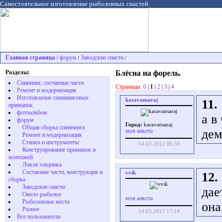
Самостоятельное изготовление рыболовных снастей.
Главная страница
форум
Заводские снасти
/
/
/
Разделы:
Блёсна на форель.
Спиннинг, составные части
Страницы:
0
|
1
|
2
|
3
|
4
Ремонт и модернизация
Изготовление спиннинговых
karavansaraj
11.
приманок
фотоальбом
а в
форум
Город:
karavansaraj
Общая сборка спиннинга
дем
моя анкета
Ремонт и модернизация
Станки и инструменты
14.03.2012 09:38
Конструирование приманок и
монтажей
Ловля хищника
Cоставные части, конструкция и
vvik
12.
сборка
Заводские снасти
дае
Около рыбалки
моя анкета
Рыболовные места
она
Разное
14.03.2012 17:14
Все пользователи