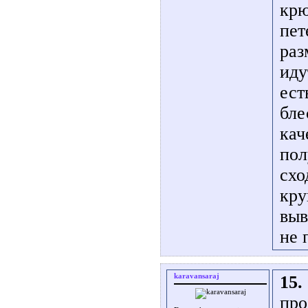
крю
пет
раз
иду
ест
бле
кач
пол
схо
кру
выв
не 
karavansaraj
15.
про