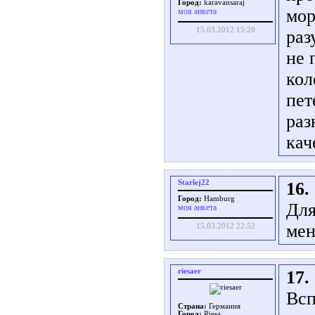
Город:
karavansaraj
мор
моя анкета
15.03.2012 15:20
раз
не 
кол
пет
раз
кач
Starlej22
16.
Город:
Hamburg
Для
моя анкета
мен
15.03.2012 22:52
riesaer
17.
Всп
Страна:
Германия
Город:
Riesa