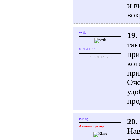
и в
вок
vvik
19.
так
моя анкета
при
17.03.2012 12:55
кот
при
Оче
удо
про
Klang
20.
Администратор
Нав