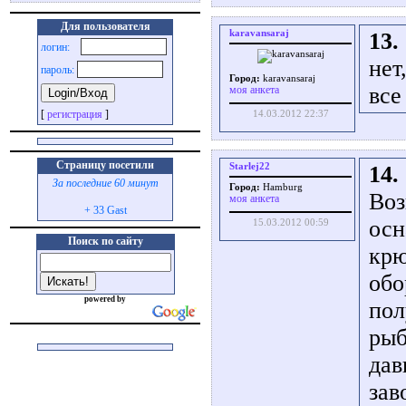
Для пользователя
karavansaraj
13.
логин:
нет
пароль:
Город:
karavansaraj
все
моя анкета
[
регистрация
]
14.03.2012 22:37
Страницу посетили
Starlej22
14.
За последние 60 минут
Город:
Hamburg
Воз
моя анкета
+ 33 Gast
осн
15.03.2012 00:59
Поиск по сайту
крю
обо
powered by
пол
рыб
дав
зав