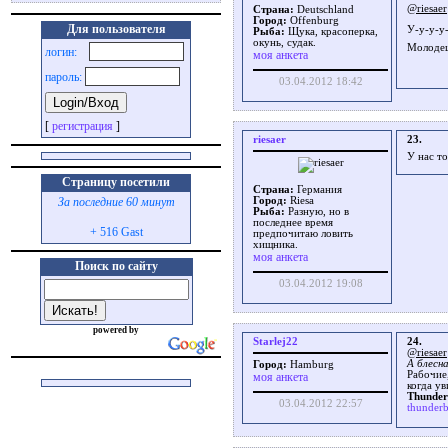
@riesaer
Страна:
Deutschland
Город:
Offenburg
Для пользователя
У-у-у-у
Рыба:
Щука, красоперка,
окунь, судак.
Молоде
логин:
моя анкета
пароль:
03.04.2012 18:42
[
регистрация
]
riesaer
23.
У нас т
Страницу посетили
Страна:
Германия
За последние 60 минут
Город:
Riesa
Рыба:
Разную, но в
последнее время
+ 516 Gast
предпочитаю ловить
хищника.
моя анкета
Поиск по сайту
03.04.2012 19:08
powered by
Starlej22
24.
@riesaer
А блесна
Город:
Hamburg
Рабочие,
моя анкета
когда у
Thunder
03.04.2012 22:57
thunderb