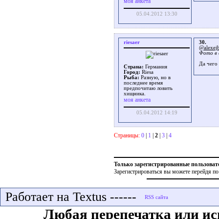
моя анкета
05.04.2012 13:30
riesaer
30.
@alexej
Фото в 
Да чего
Страна:
Германия
Город:
Riesa
Рыба:
Разную, но в
последнее время
предпочитаю ловить
хищника.
моя анкета
05.04.2012 14:19
Страницы:
0
|
1
|
2
|
3
|
4
Только зарегистрированные пользоват
Зарегистрироваться вы можете перейдя по
Работает на Textus ------
Любая перепечатка или ис