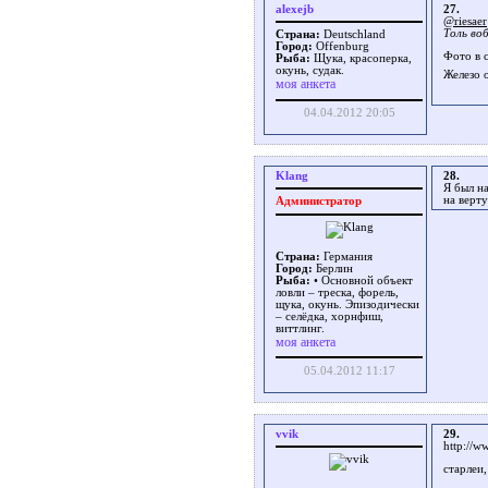
alexejb
27.
@riesaer
Толь воб
Страна:
Deutschland
Город:
Offenburg
Фото в 
Рыба:
Щука, красоперка,
окунь, судак.
Железо 
моя анкета
04.04.2012 20:05
Klang
28.
Я был на
на верту
Администратор
Страна:
Германия
Город:
Берлин
Рыба:
• Основной объект
ловли – треска, форель,
щука, окунь. Эпизодически
– селёдка, хорнфиш,
виттлинг.
моя анкета
05.04.2012 11:17
vvik
29.
http://
старлеи,