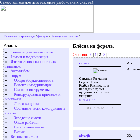
Самостоятельное изготовление рыболовных снастей.
Главная страница
форум
Заводские снасти
/
/
/
Разделы:
Блёсна на форель.
Спиннинг, составные части
Страницы:
0
|
1
|
2
|
3
|
4
Ремонт и модернизация
Изготовление спиннинговых
riesaer
21.
приманок
А блесн
фотоальбом
форум
Страна:
Германия
Общая сборка спиннинга
Город:
Riesa
Ремонт и модернизация
Рыба:
Разную, но в
последнее время
Станки и инструменты
предпочитаю ловить
Конструирование приманок и
хищника.
монтажей
моя анкета
Ловля хищника
Cоставные части, конструкция и
03.04.2012 18:03
сборка
Заводские снасти
Около рыбалки
Рыболовные места
Разное
alexejb
22.
Все пользователи