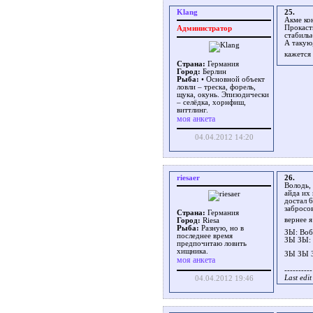
Klang
25.
Акме ко
Прокаст
Администратор
стабильн
А такую,
кажется
Страна:
Германия
Город:
Берлин
Рыба:
• Основной объект
ловли – треска, форель,
щука, окунь. Эпизодически
– селёдка, хорнфиш,
виттлинг.
моя анкета
04.04.2012 14:20
riesaer
26.
Володь,
айда их 
достал 6
забросов
Страна:
Германия
вернее я
Город:
Riesa
Рыба:
Разную, но в
ЗЫ: Воб
последнее время
ЗЫ ЗЫ: 
предпочитаю ловить
хищника.
ЗЫ ЗЫ З
моя анкета
----------
Last edi
04.04.2012 19:46