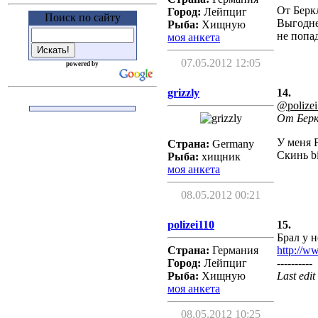
От Беркл
Город:
Лейпциг
Поиск по сайту
Выгодней
Рыба:
Хищную
не попа
моя анкета
07.05.2012 12:05
powered by
grizzly
14.
@polize
От Беркл
У меня F
Страна:
Germany
Скинь bi
Рыба:
хищник
моя анкета
08.05.2012 00:21
polizei110
15.
Брал у 
Страна:
Германия
http://ww
Город:
Лейпциг
----------
Рыба:
Хищную
Last edit
моя анкета
08.05.2012 10:25