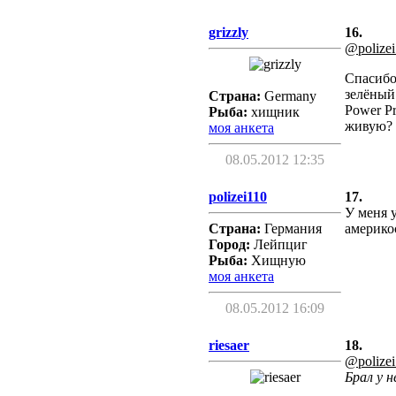
grizzly
16.
@polize
Спасибо
зелёный
Страна:
Germany
Power Pr
Рыба:
хищник
живую?
моя анкета
08.05.2012 12:35
polizei110
17.
У меня 
Страна:
Германия
америко
Город:
Лейпциг
Рыба:
Хищную
моя анкета
08.05.2012 16:09
riesaer
18.
@polize
Брал у н