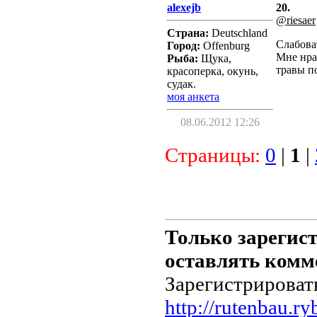
alexejb
20.
@riesaer
Страна:
Deutschland
Слабоват
Город:
Offenburg
Мне нра
Рыба:
Щука,
травы 
красоперка, окунь,
судак.
моя анкета
08.06.2012 12:26
Страницы:
0
|
1
|
Только зарегис
оставлять комм
Зарегистрироват
http://rutenbau.ry