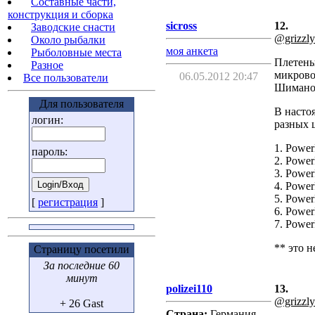
Cоставные части,
конструкция и сборка
sicross
12.
Заводские снасти
@grizzly
Около рыбалки
моя анкета
Рыболовные места
Плетен
Разное
микрово
06.05.2012 20:47
Все пользователи
Шимано(
Для пользователя
В насто
логин:
разных 
1. Power
пароль:
2. Power
3. Power
4. Power
5. Powe
[
регистрация
]
6. Power
7. Power
** это н
Страницу посетили
За последние 60
минут
polizei110
13.
@grizzly
+ 26 Gast
Страна:
Германия