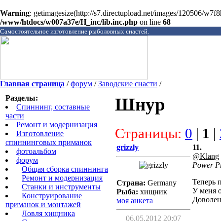
Warning
: getimagesize(http://s7.directupload.net/images/120506/w7f
/www/htdocs/w007a37e/H_inc/lib.inc.php
on line
68
Самостоятельное изготовление рыболовных снастей.
Главная страница
/
форум
/
Заводские снасти
/
Разделы:
Шнур
Спиннинг, составные
части
Ремонт и модернизация
Страницы:
0
|
1
|
Изготовление
спиннинговых приманок
grizzly
11.
фотоальбом
@Klang
форум
Power P
Общая сборка спиннинга
Ремонт и модернизация
Теперь 
Страна:
Germany
Станки и инструменты
У меня 
Рыба:
хищник
Конструирование
Доволен
моя анкета
приманок и монтажей
Ловля хищника
06.05.2012 20:07