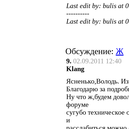
Last edit by: bulis at
----------
Last edit by: bulis at
Обсуждение:
Ж
9.
02.09.2011 12:40
Klang
Ясненько,Володь. Из
Благодарю за подроб
Ну что ж,будем довол
форуме
сугубо техническое 
и
расслабиться можно