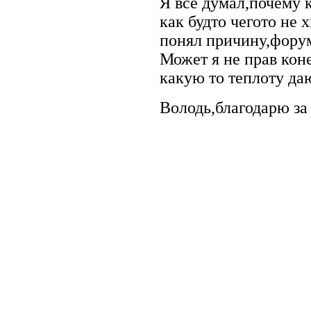
Я всё думал,почему 
как будто чегото не х
понял причину,форум
Может я не прав кон
какую то теплоту д
Володь,благодарю за