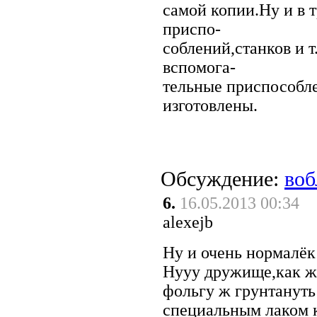
самой копии.Ну и в 
приспо-
соблений,станков и т
вспомога-
тельные приспособл
изготовлены.
Обсуждение:
воб
6.
16.05.2013 00:34
alexejb
Ну и очень нормалёк
Нууу дружище,как ж
фольгу ж грунтануть
специальным лаком к