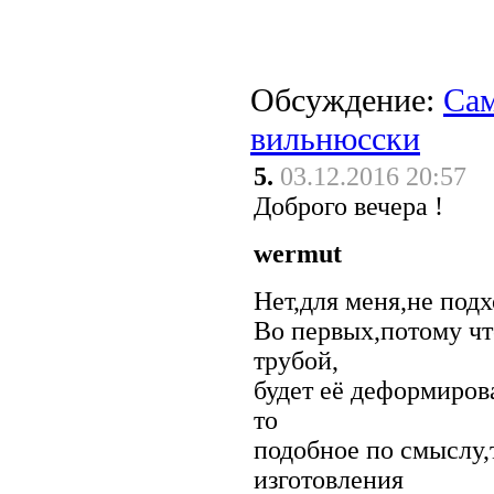
Обсуждение:
Сам
вильнюсски
5.
03.12.2016 20:57
Доброго вечера !
wermut
Нет,для меня,не подх
Во первых,потому чт
трубой,
будет её деформиров
то
подобное по смыслу,
изготовления