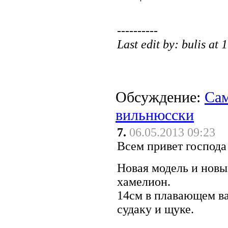
----------
Last edit by: bulis at
Обсуждение:
Сам
вильнюсски
7.
06.05.2013 09:23
Всем привет господа
Новая модель и новы
хамелион.
14см в плавающем ва
судаку и щуке.