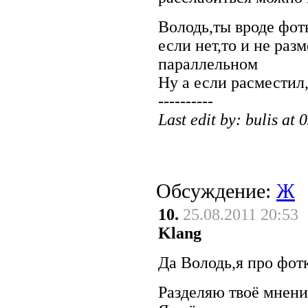
Володь,ты вроде фот
если нет,то и не раз
параллельном
Ну а если расместил
----------
Last edit by: bulis at
Обсуждение:
Ж
10.
25.08.2011 20:53
Klang
Да Володь,я про фот
Разделяю твоё мнение