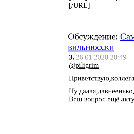
[/URL]
Обсуждение:
Сам
вильнюсски
3.
26.01.2020 20:49
@piligrim
Приветствую,коллега
Ну даааа,давнеенько,
Ваш вопрос ещё акту