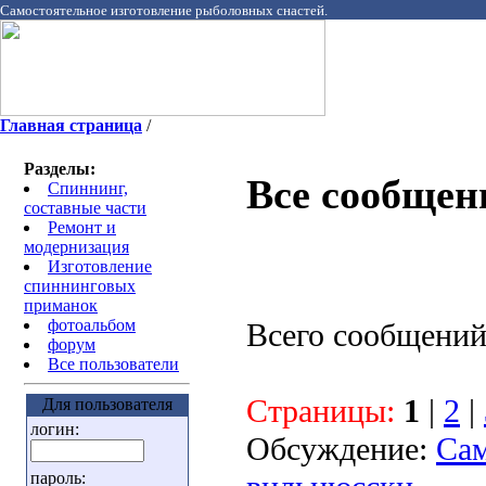
Самостоятельное изготовление рыболовных снастей.
Главная страница
/
Разделы:
Все сообщен
Спиннинг,
составные части
Ремонт и
модернизация
Изготовление
спиннинговых
приманок
фотоальбом
Всего сообщений
форум
Все пользователи
Страницы:
1
|
2
|
Для пользователя
логин:
Обсуждение:
Сам
пароль: