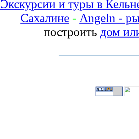
Экскурсии и туры в Кельн
Сахалине
-
Angeln - р
построить
дом ил