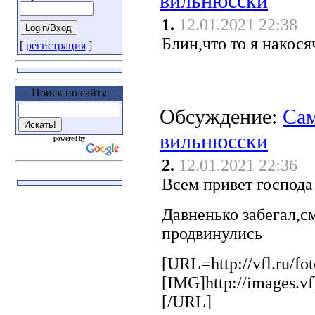
вильнюсски
1.
12.01.2021 22:38
Блин,что то я накос
[
регистрация
]
Поиск по сайту
Обсуждение:
Сам
вильнюсски
powered by
2.
12.01.2021 22:36
Всем привет господа
Давненько забегал,с
продвинулись
[URL=http://vfl.ru/f
[IMG]http://images.v
[/URL]