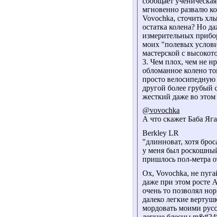
сообщает ученическая 
мгновенно развалю ко
Vovochka, сточить хл
остатка колена? Но да
измерительных приборо
моих "полевых услови
мастерской с высоко
3. Чем плох, чем не н
обломанное колено то
просто велосипедную 
другой более грубый с
жесткий даже во этом
@vovochka
А что скажет Баба Яга
Berkley LR
"длинноват, хотя брос
у меня был роскошный 
пришлось пол-метра от
Ох, Vovochka, не пуга
даже при этом росте A
очень то позволял нор
далеко легкие вертушк
мордовать моими русс
легкие блесны m&#248;