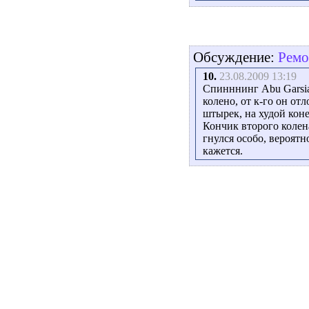
Обсуждение:
Ремо
10.
23.08.2009 13:19
Спинннинг Abu Garsia,
колено, от к-го он от
штырек, на худой коне
Кончик второго колена
гнулся особо, вероятн
кажется.