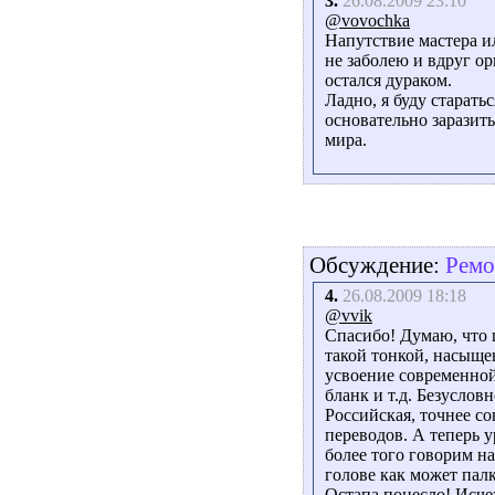
3.
26.08.2009 23:10
@vovochka
Напутствие мастера ил
не заболею и вдруг ор
остался дураком.
Ладно, я буду старать
основательно заразить
мира.
Обсуждение:
Ремо
4.
26.08.2009 18:18
@vvik
Спасибо! Думаю, что 
такой тонкой, насыще
усвоение современной
бланк и т.д. Безуслов
Российская, точнее со
переводов. А теперь у
более того говорим на
голове как может пал
Остапа понесло! Исче