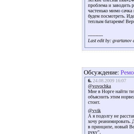
проблема и заводить р
частенько мимо сачка
будем посмотреть. Ид
теплым батареям! Верн
----------
Last edit by: gvartanov
Обсуждение:
Ремо
6.
24.08.2009 16:07
@vovochka
Мне в Норге найти ти
объяснить этим норве
стоит.
@vvik
А я подолгу не расста
хочу реанимировать. Д
в принципе, новый Be
руку".