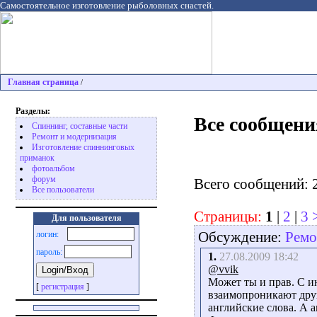
Самостоятельное изготовление рыболовных снастей.
Главная страница
/
Разделы:
Все сообщени
Спиннинг, составные части
Ремонт и модернизация
Изготовление спиннинговых
приманок
фотоальбом
форум
Всего сообщений: 
Все пользователи
Страницы:
1
|
2
|
3
Для пользователя
Обсуждение:
Ремо
логин:
пароль:
1.
27.08.2009 18:42
@vvik
Может ты и прав. С и
[
регистрация
]
взаимопроникают друг 
английские слова. А а