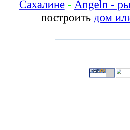
Сахалине
-
Angeln - р
построить
дом ил