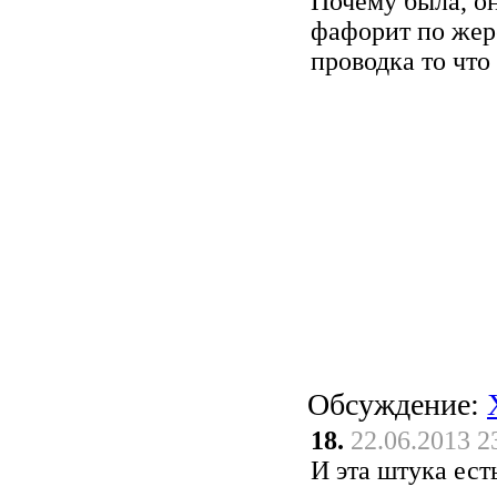
Почему была, он
фафорит по жере
проводка то что
Обсуждение:
18.
22.06.2013 2
И эта штука ест