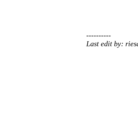
----------
Last edit by: rie