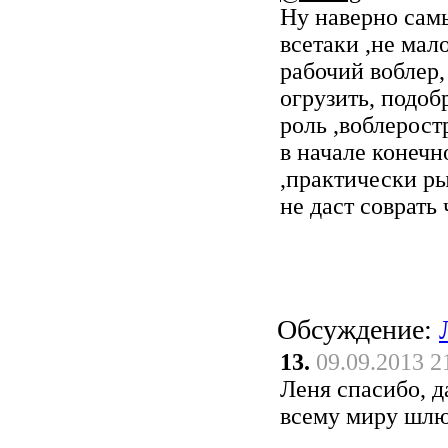
Ну наверно сам
всетаки ,не мал
рабочий воблер,
огрузить, подоб
роль ,воблерос
в начале конечн
,практически ры
не даст соврать
Обсуждение:
13.
09.09.2013 2
Леня спасибо, д
всему миру шлю