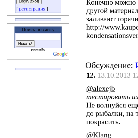
Конечно можно 
[
регистрация
]
другой материал
заливают горячи
http://www.kaupo
Поиск по сайту
kondensationsve
powered by
Обсуждение:
12.
13.10.2013 1
@alexejb
тестировать их 
Не волнуйся еще
до рыбалки, на 
покрасить.
@Klang