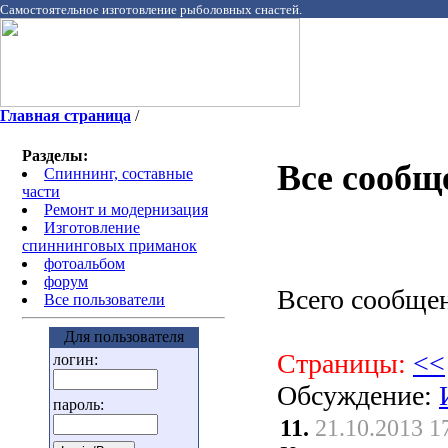
Самостоятельное изготовление рыболовных снастей.
Главная страница
/
Разделы:
Все сообщ
Спиннинг, составные
части
Ремонт и модернизация
Изготовление
спиннинговых приманок
фотоальбом
форум
Всего сообще
Все пользователи
Для пользователя
Страницы:
<<
логин:
Обсуждение:
пароль:
11.
21.10.2013 1