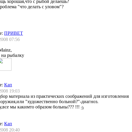
щь хорошая,что с рыбой делаешь?
роблема "что делать с уловом"?
е:
ПРИВЕТ
2008 07:56
Mainz,
 на рыбалку
е:
Кап
2008 19:03
бор материала из практических соображений для изготовления
 оружия,или "художественно больной?"-диагноз.
у,все мы какимто образом больны??? !!!
е:
Кап
2008 20:40