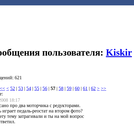
сообщения пользователя:
Kiskir
щений: 621
<<
<
52
|
53
|
54
|
55
|
56
|
57
|
58
|
59
|
60
|
61
|
62
>
>>
е:
2008 18:17
сано про два моторчика с редукторами.
 играет педаль-реостат на втором фото?
эту тему затрагивали и ты на мой вопрос
ответил.