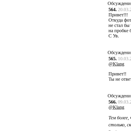
Обсуждени
564.
20.03.
Привет!!!
Откуда фо
не стал бы
на пробке 
С Ув.
Обсуждени
565.
10.03.
@Klang
Привет!!
Ты не отве
Обсуждени
566.
09.03.
@Klang
Тем более,
столько, с