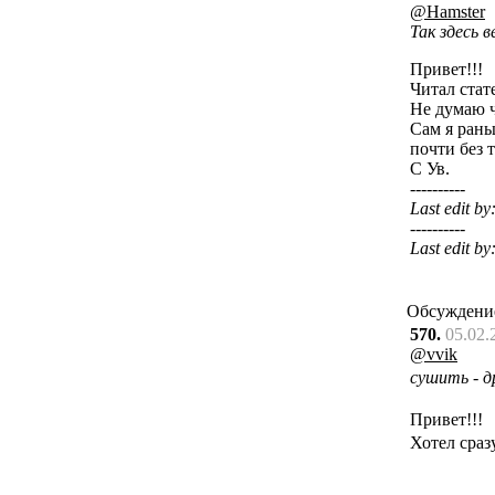
@Hamster
Так здесь 
Привет!!!
Читал стат
Не думаю ч
Сам я рань
почти без 
С Ув.
----------
Last edit by
----------
Last edit by
Обсуждени
570.
05.02.
@vvik
сушить - д
Привет!!!
Хотел сраз