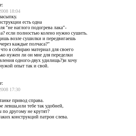
е:
2008 18:04
засыпку.
нструкции есть одна
ля "не наглого подогрева лака"-
а? если полностью колено нужно сушить.
дишь возле сушилки и передвигаешь
через каждые полчаса?"
 что я собираю материал для своего
ько нужен ли он мне для переделки
вления одного-двух удилищь?)и хочу
 чужой опыт так и свой.
е:
2008 17:30
станке привод справа.
е левша,или тебе так удобней,
 по другому не крутят?
аких конструкций патрон слева.