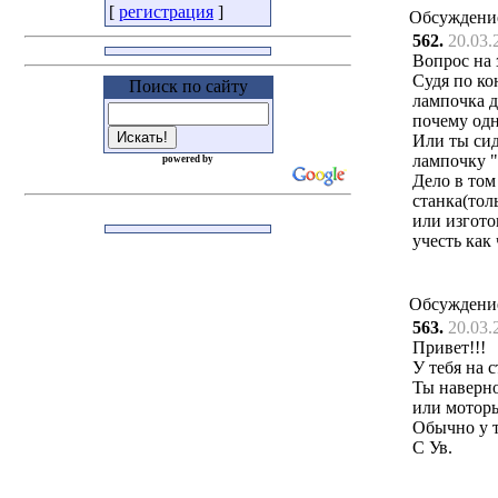
[
регистрация
]
Обсуждени
562.
20.03.
Вопрос на 
Судя по ко
Поиск по сайту
лампочка д
почему одн
Или ты си
лампочку "
powered by
Дело в том
станка(тол
или изгото
учесть как
Обсуждени
563.
20.03.
Привет!!!
У тебя на 
Ты наверно
или моторы
Обычно у т
С Ув.