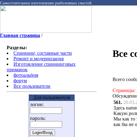
Самостоятельное изготовление рыболовных снастей.
Главная страница
/
Разделы:
Все 
Спиннинг, составные части
Ремонт и модернизация
Изготовление спиннинговых
приманок
фотоальбом
Всего сооб
форум
Все пользователи
Страницы:
Обсуждени
Для пользователя
561.
20.03.
логин:
Здесь напи
Какую роль
пароль:
Мы как то 
как бы не 