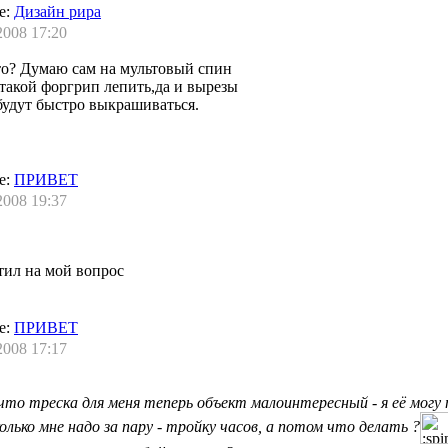
е:
Дизайн рира
2008 17:20
то? Думаю сам на мультовый спин
 такой форгрип лепить,да и вырезы
будут быстро выкрашиваться.
е:
ПРИВЕТ
2008 19:37
тил на мой вопрос
е:
ПРИВЕТ
2008 17:17
 что треска для меня теперь объект малоинтересный - я её могу
колько мне надо за пару - тройку часов, а потом что делать ?