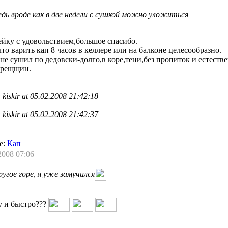
ведь вроде как в две недели с сушкой можно уложиться
ейку с удовольствием,большое спасибо.
то варить кап 8 часов в келлере или на балконе целесообразно.
ше сушил по дедовски-долго,в коре,тени,без пропиток и естеств
трещщин.
: kiskir at 05.02.2008 21:42:18
: kiskir at 05.02.2008 21:42:37
е:
Кап
2008 07:06
ругое горе, я уже замучился
у и быстро???